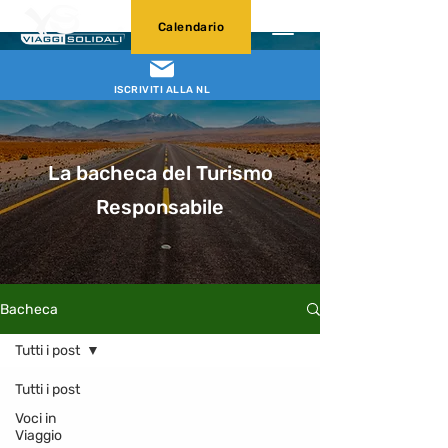
Calendario
ISCRIVITI ALLA NL
La bacheca del Turismo
Responsabile
Bacheca
Tutti i post
Tutti i post
Voci in
Viaggio