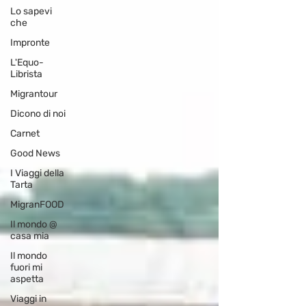
Lo sapevi
che
Impronte
L'Equo-
Librista
Migrantour
Dicono di noi
Carnet
Good News
I Viaggi della
Tarta
MigranFOOD
Il mondo @
casa mia
Il mondo
fuori mi
aspetta
Viaggi in