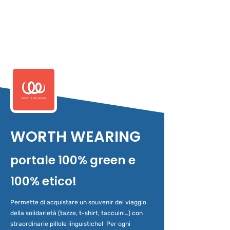
WORTH WEARING
portale 100% green e
100% etico!
Permette di acquistare un souvenir del viaggio
della solidarietà (tazze, t-shirt, taccuini…) con
straordinarie pillole linguistiche! Per ogni