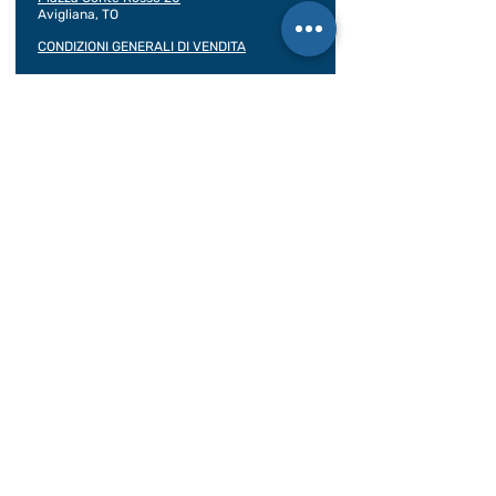
Avigliana, TO
CONDIZIONI GENERALI DI VENDITA
Documentazione
BILANCIO SOCIALE 2020
BILANCIO SOCIALE 2021
BILANCIO SOCIALE 2022
BILANCIO SOCIALE 2023
BILANCIO SOCIALE 2024
BILANCIO SOCIALE 2025
Assicurazioni viaggiatore
Contratto di viaggio
Rea: TO -
1016818
Albo delle Cooperative:
A161747 del 05/01/2005
Licenza Ag. di viaggio: n. 2023/222-A
Assicurazione RCT/RCO: