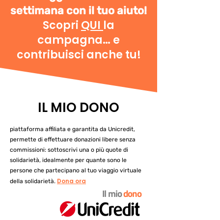
settimana con il tuo aiuto!
Scopri
QUI
la
campagna… e
contribuisci anche tu!
IL MIO DONO
piattaforma affiliata e garantita da Unicredit,
permette di effettuare donazioni libere senza
commissioni: sottoscrivi una o più quote di
solidarietà, idealmente per quante sono le
persone che partecipano al tuo viaggio virtuale
Dona ora
della solidarietà.
Il mio
dono