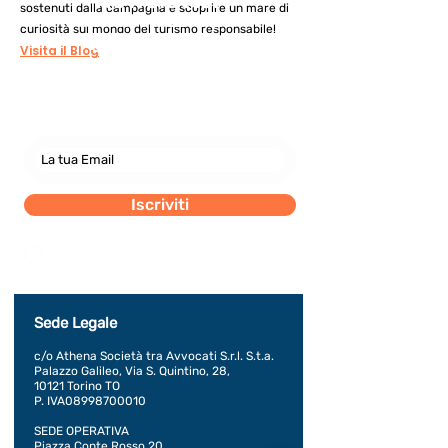
Newsletter
sostenuti dalla campagna e scoprire un mare di
abbonati e rimani sempre
curiosità sul mondo del turismo responsabile!
aggiornato nostre novità
Visita il Blog
Iscriviti
Dichiaro di concedere i consenso al trattamento dei
miei dati personali secondo la regolamentazione
indicata nel documento di PRIVACY POLICY indicato
al seguente documento.
Visualizza termini d'uso
Sede Legale
c/o Athena Società tra Avvocati S.r.l. S.t.a.
Palazzo Galileo, Via S. Quintino, 28,
10121 Torino TO
P. IVA08998700010
SEDE OPERATIVA
Piazza Conte Rosso 20