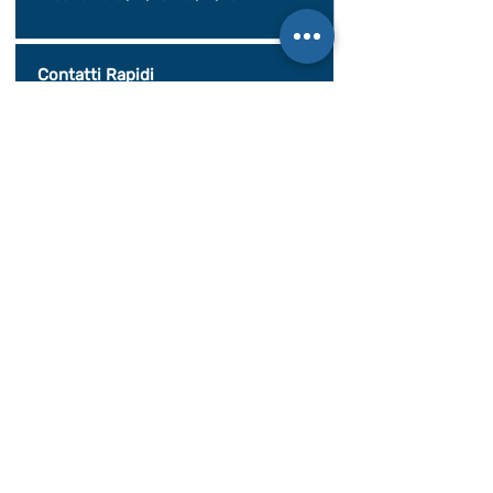
Contatti Rapidi
www.viaggisolidali.it
Tel:
011-4379468
Email: info@viaggisolidali.it
Twitter @viaggisolidali
Facebook
/viaggisolidali
Instagram
/viaggi.solidali
Pinterest
/viaggisolidali
Riconoscimenti
Siamo soci di: