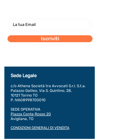
Iscriviti
Dichiaro di concedere i consenso al trattamento dei
miei dati personali secondo la regolamentazione
indicata nel documento di PRIVACY POLICY indicato
al seguente documento.
Visualizza termini d'uso
Sede Legale
c/o Athena Società tra Avvocati S.r.l. S.t.a.
Palazzo Galileo, Via S. Quintino, 28,
10121 Torino TO
P. IVA08998700010
SEDE OPERATIVA
Piazza Conte Rosso 20
Avigliana, TO
CONDIZIONI GENERALI DI VENDITA