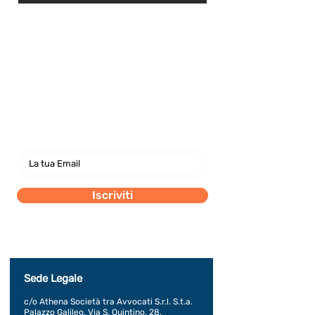
Newsletter
abbonati e rimani sempre
aggiornato nostre novità
Iscriviti
Dichiaro di concedere i consenso al trattamento dei
miei dati personali secondo la regolamentazione
indicata nel documento di PRIVACY POLICY indicato
al seguente documento.
Visualizza termini d'uso
Sede Legale
c/o Athena Società tra Avvocati S.r.l. S.t.a.
Palazzo Galileo, Via S. Quintino, 28,