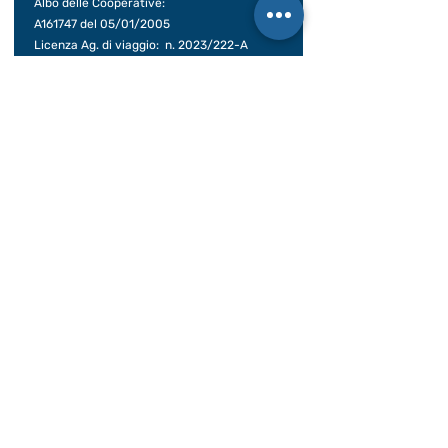
Albo delle Cooperative:
A161747 del 05/01/2005
Licenza Ag. di viaggio: n. 2023/222-A
Assicurazione RCT/RCO:
UNIPOL polizza
149563032
Polizza insolvenza: REVO INSURANCE /
polizza N.
OX00028399
Decorrenza 31/12/25 – 31/12/26
Contatti Rapidi
www.viaggisolidali.it
Tel:
011-4379468
Email: info@viaggisolidali.it
Twitter @viaggisolidali
Facebook
/viaggisolidali
Instagram
/viaggi.solidali
Pinterest
/viaggisolidali
Riconoscimenti