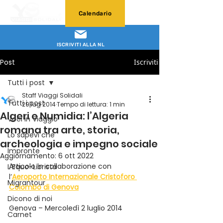
Calendario
ISCRIVITI ALLA NL
Post
Iscriviti
Tutti i post
Staff Viaggi Solidali
Tutti i post
29 lug 2014
Tempo di lettura: 1 min
Algeri e Numidia: l’Algeria
Voci in Viaggio
romana tra arte, storia,
Lo sapevi che
archeologia e impegno sociale
Impronte
Aggiornamento:
6 ott 2022
Articolo in collaborazione con 
L'Equo-Librista
l’
Aeroporto Internazionale Cristoforo 
Migrantour
Colombo di Genova
Dicono di noi
Genova – Mercoledì 2 luglio 2014
Carnet