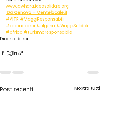
www.jawhara.ideasolidale.org
 Da Genova – Mentelocale.it
#AITR
#ViaggiResponsabili
#diconodinoi
#algeria
#ViaggiSolidali
#africa
#turismoresponsabile
Dicono di noi
Mostra tutti
Post recenti