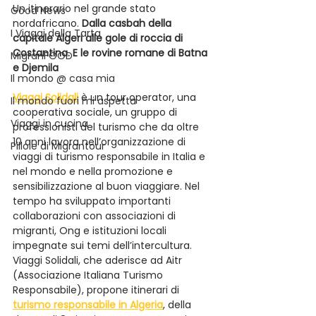
Un itinerario nel grande stato 
Good News
nordafricano. 
Dalla casbah della 
I Viaggi della Tarta
capitale Algeri alle gole di roccia di 
Costantina. E le rovine romane di Batna 
MigranFOOD
e Djemila
Il mondo @ casa mia
Viaggi Solidali
 è un tour operator, una 
Il mondo fuori mi aspetta
cooperativa sociale, un gruppo di 
Viaggi in cucina
professionisti del turismo che da oltre 
10 anni lavora nell’organizzazione di 
Pillole di Migrantour
viaggi di turismo responsabile in Italia e 
nel mondo e nella promozione e 
sensibilizzazione al buon viaggiare. Nel 
tempo ha sviluppato importanti 
collaborazioni con associazioni di 
migranti, Ong e istituzioni locali 
impegnate sui temi dell’intercultura. 
Viaggi Solidali, che aderisce ad Aitr 
(Associazione Italiana Turismo 
Responsabile), propone itinerari di 
turismo responsabile in Algeria
, della 