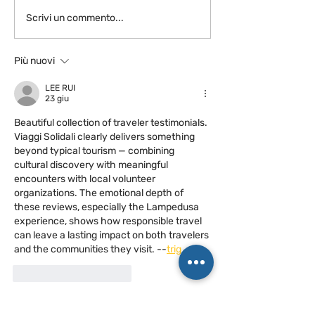
Chi meglio di 
Scrivi un commento...
Sant’Ambrogio.
Circolo di religioni.
Più nuovi
LEE RUI
23 giu
Beautiful collection of traveler testimonials. 
Viaggi Solidali clearly delivers something 
beyond typical tourism — combining 
cultural discovery with meaningful 
encounters with local volunteer 
organizations. The emotional depth of 
these reviews, especially the Lampedusa 
experience, shows how responsible travel 
can leave a lasting impact on both travelers 
and the communities they visit. --
trig
Mi piace
Rispondi
xiyon xiyon