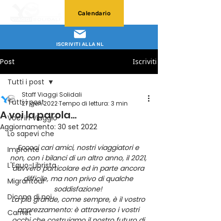
Calendario
ISCRIVITI ALLA NL
Post
Iscriviti
Tutti i post
Staff Viaggi Solidali
Tutti i post
27 gen 2022
Tempo di lettura: 3 min
A voi la parola…
Voci in Viaggio
Aggiornamento:
30 set 2022
Lo sapevi che
Eccoci cari amici, nostri viaggiatori e 
Impronte
non, con i bilanci di un altro anno, il 2021, 
L'Equo-Librista
davvero particolare ed in parte ancora 
difficile, ma non privo di qualche 
Migrantour
soddisfazione! 
Dicono di noi
La più grande, come sempre, è il vostro 
apprezzamento: è attraverso i vostri 
Carnet
occhi che costruiamo il nostro futuro di 