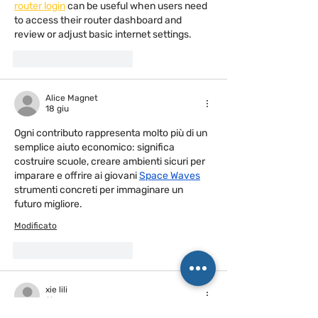
router login
 can be useful when users need 
to access their router dashboard and 
review or adjust basic internet settings.
Mi piace
Rispondi
Alice Magnet
18 giu
Ogni contributo rappresenta molto più di un 
semplice aiuto economico: significa 
costruire scuole, creare ambienti sicuri per 
imparare e offrire ai giovani 
Space Waves
strumenti concreti per immaginare un 
futuro migliore.
Modificato
Mi piace
Rispondi
xie lili
11 mar