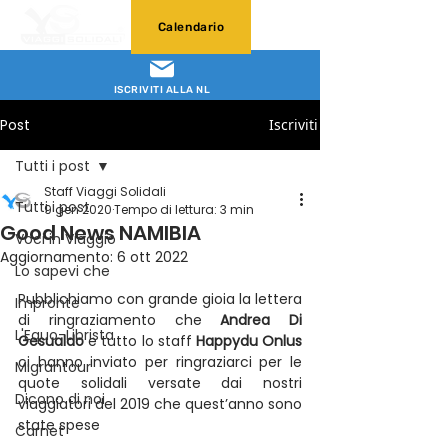
Calendario
ISCRIVITI ALLA NL
Post
Iscriviti
Tutti i post
Staff Viaggi Solidali
Tutti i post
9 gen 2020
Tempo di lettura: 3 min
Good News NAMIBIA
Voci in Viaggio
Aggiornamento:
6 ott 2022
Lo sapevi che
Pubblichiamo con grande gioia la lettera 
Impronte
di ringraziamento che 
Andrea Di 
L'Equo-Librista
Gesualdo
 e tutto lo staff 
Happydu Onlus
ci hanno inviato per ringraziarci per le 
Migrantour
quote solidali versate dai nostri 
Dicono di noi
viaggiatori del 2019 che quest’anno sono 
state spese
Carnet