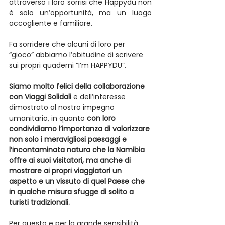
attraverso i loro sorrisi che Happydu non 
è solo un’opportunità, ma un luogo 
accogliente e familiare. 
Fa sorridere che alcuni di loro per 
“gioco” abbiamo l’abitudine di scrivere 
sui propri quaderni “I’m HAPPYDU”.
Siamo molto felici della collaborazione 
con Viaggi Solidali
 e dell’interesse 
dimostrato al nostro impegno 
umanitario, in quanto 
con loro 
condividiamo l’importanza di valorizzare 
non solo i meravigliosi paesaggi e 
l’incontaminata natura che la Namibia 
offre ai suoi visitatori, ma anche di 
mostrare ai propri viaggiatori un 
aspetto e un vissuto di quel Paese che 
in qualche misura sfugge di solito a 
turisti tradizionali.
Per questo e per la grande sensibilità 