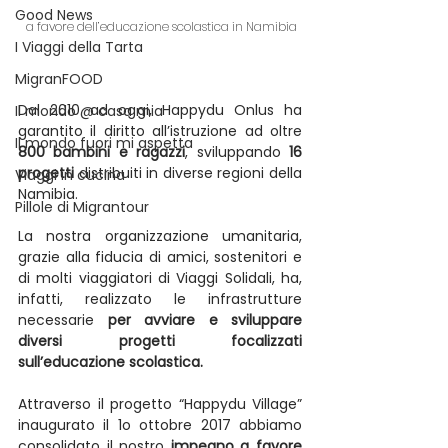
Good News
 a favore dell’educazione scolastica in Namibia
I Viaggi della Tarta
MigranFOOD
Dal 2010 ad oggi, Happydu Onlus ha 
Il mondo @ casa mia
garantito il diritto all’istruzione ad oltre 
Il mondo fuori mi aspetta
800 bambini e ragazzi
, sviluppando 
16 
progetti
 distribuiti in diverse regioni della 
Viaggi in cucina
Namibia. 
Pillole di Migrantour
La nostra organizzazione umanitaria, 
grazie alla fiducia di amici, sostenitori e 
di molti viaggiatori di Viaggi Solidali, ha, 
infatti, realizzato le infrastrutture 
necessarie 
per avviare e sviluppare 
diversi progetti focalizzati 
sull’educazione scolastica.
Attraverso il progetto “Happydu Village” 
inaugurato il 1o ottobre 2017 abbiamo 
consolidato il nostro 
impegno a favore 