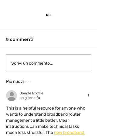
5 commenti
Good News V
Scrivi un commento...
MIGRANTOUR, 15 ANNI
DI INCONTRI E
PASSEGGIATE
Più nuovi
INTERCULTURALI!
Google Profile
un giorno fa
This is a helpful resource for anyone who 
wants to understand broadband router 
management a little better. Clear 
instructions can make technical tasks 
much less stressful. The 
now broadband 