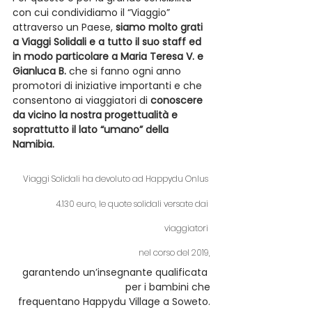
con cui condividiamo il “Viaggio” 
attraverso un Paese, 
siamo molto grati 
a Viaggi Solidali e a tutto il suo staff ed 
in modo particolare a Maria Teresa V. e 
Gianluca B.
 che si fanno ogni anno 
promotori di iniziative importanti e che 
consentono ai viaggiatori di 
conoscere 
da vicino la nostra progettualità e 
soprattutto il lato “umano” della 
Namibia.
Viaggi Solidali ha devoluto ad Happydu Onlus 
4.130 euro, le quote solidali versate dai 
viaggiatori 
nel corso del 2019,
garantendo un’insegnante qualificata 
per i bambini che
frequentano Happydu Village a Soweto.