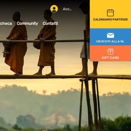
Accedi
CALENDARIO PARTENZE
checa
Community
Contatti
ISCRIVITI ALLA NL
GIFT CARD