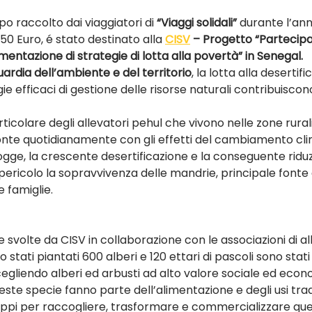
ppo raccolto dai viaggiatori di 
“Viaggi solidali”
 durante l’ann
50 Euro, é stato destinato alla 
CISV
 – Progetto “Partecipa
mentazione di strategie di lotta alla povertà” in Senegal.
ardia dell’ambiente e del territorio
, la lotta alla desertifi
gie efficaci di gestione delle risorse naturali contribuiscono
rticolare degli allevatori pehul che vivono nelle zone rural
onte quotidianamente con gli effetti del cambiamento clim
ogge, la crescente desertificazione e la conseguente riduz
ericolo la sopravvivenza delle mandrie, principale fonte 
 famiglie.
e svolte da CISV in collaborazione con le associazioni di alle
o stati piantati 600 alberi e 120 ettari di pascoli sono stat
egliendo alberi ed arbusti ad alto valore sociale ed economi
ste specie fanno parte dell’alimentazione e degli usi tradi
uppi per raccogliere, trasformare e commercializzare que