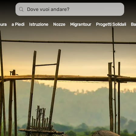
sura
a Piedi
Istruzione
Nozze
Migrantour
Progetti Solidali
Ba