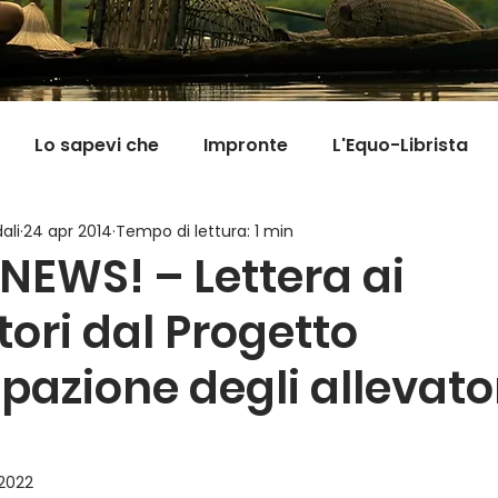
Lo sapevi che
Impronte
L'Equo-Librista
ali
24 apr 2014
Tempo di lettura: 1 min
Good News
I Viaggi della Tarta
MigranFOO
EWS! – Lettera ai
tori dal Progetto
Il mondo fuori mi aspetta
Viaggi in cucina
Pill
pazione degli allevator
 2022