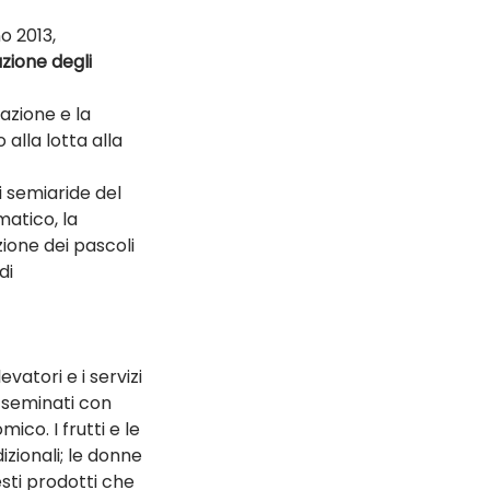
o 2013, 
zione degli 
cazione e la 
 alla lotta alla 
i semiaride del 
atico, la 
ione dei pascoli 
di 
vatori e i servizi 
i seminati con 
co. I frutti e le 
zionali; le donne 
sti prodotti che 