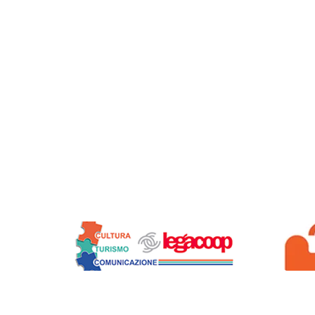
Siamo soci di:
2024 di VIAGGI SOLIDALI - SOCIETA' COOPERATIVA - IMPRESA SOCIA