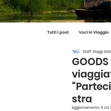
Tutti i post
Voci in Viaggio
Staff Viaggi Solid
Dicono di noi
Carnet
GOODS N
viaggia
Il mondo @ casa mia
“Parteci
stra
Aggiornamento:
6 ott