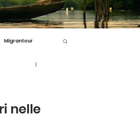
Migrantour
D
ole di Migrantour
i nelle