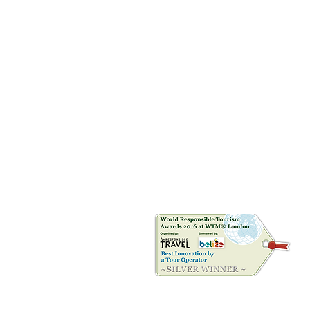
Riconoscimenti
©