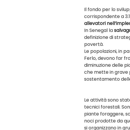
Il fondo per lo svilu
corrispondente a 3.1
allevatori nell’imple
In Senegal la 
salvagu
definizione di strate
povertà.
Le popolazioni, in pa
Ferlo, devono far fr
diminuzione delle pi
che mette in grave p
sostentamento delle
Le attività sono stat
tecnici forestali.
Son
piante foraggere, sc
noci prodotte da que
si organizzano in gr