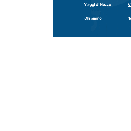
Viaggi di Nozze
V
Chi siamo
T