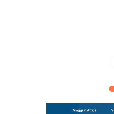
DELL’EDUCAZIONE
SCOLASTICA IN NAMIBIA
Viaggi in Africa
V