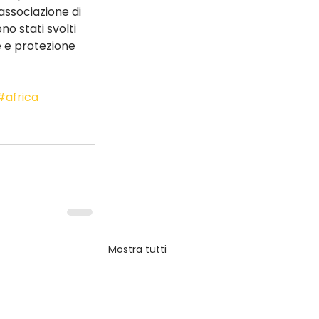
associazione di 
no stati svolti 
e e protezione 
#africa
Mostra tutti