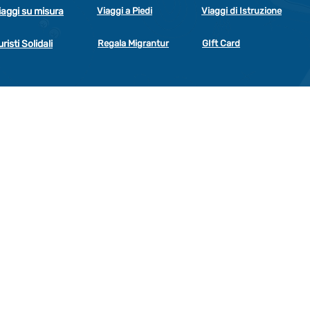
iaggi su misura
Viaggi a Piedi
Viaggi di Istruzione
uristi Solidali
Regala Migrantur
GIft Card