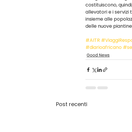
costituiscono, quind
allevatori e i serviz
insieme alle popolazi
delle nuove piantine
#AITR
#ViaggiRespo
#diarioafricano
#se
Good News
Post recenti