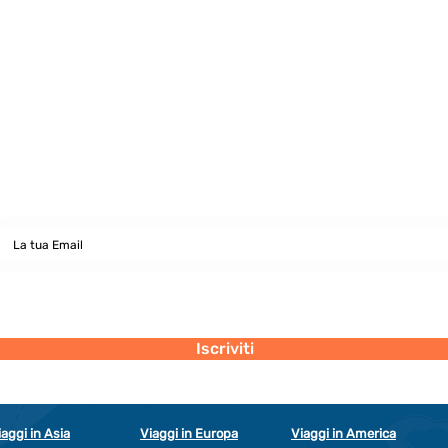
INCONTRI E PASSEGGIATE
INTERCULTURALI!
Newsletter
abbonati e rimani sempre aggiornato nostre novità
Dichiaro di concedere i consenso al trattamento dei miei dati personali
secondo la regolamentazione indicata nel documento di PRIVACY POLICY
indicato al seguente documento.
Visualizza termini d'uso
Iscriviti
iaggi in Asia
Viaggi in Europa
Viaggi in America