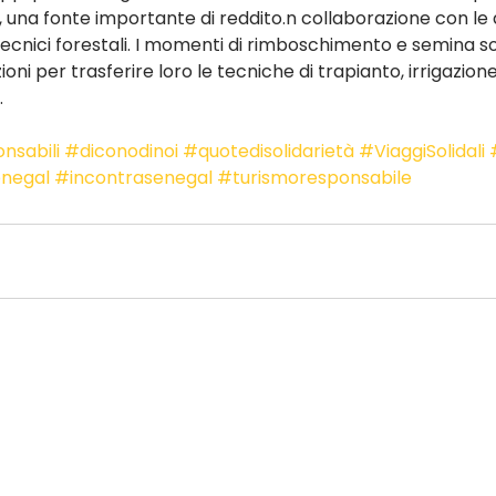
i, una fonte importante di reddito.n collaborazione con le 
i tecnici forestali. I momenti di rimboschimento e semina so
oni per trasferire loro le tecniche di trapianto, irrigazion
.
nsabili
#diconodinoi
#quotedisolidarietà
#ViaggiSolidali
negal
#incontrasenegal
#turismoresponsabile