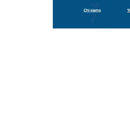
Chi siamo
T