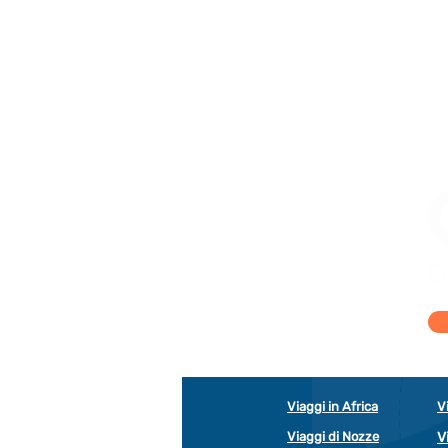
Viaggi in Africa
V
Viaggi di Nozze
V