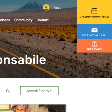
Accedi
CALENDARIO PARTENZE
checa
Community
Contatti
ISCRIVITI ALLA NL
GIFT CARD
onsabile
Accedi / Iscriviti