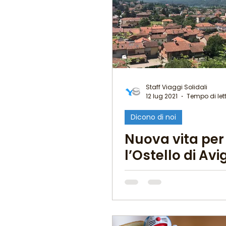
Good News
I Viagg
Il mondo @ casa mia
Staff Viaggi Solidali
12 lug 2021
Tempo di let
Viaggi in cucina
Dicono di noi
Pil
Nuova vita per
l’Ostello di Avi
con Viaggi Soli
Ciclocucina!