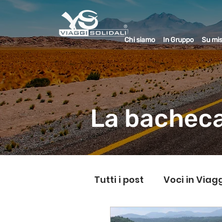
Chi siamo
In Gruppo
Su mi
La bacheca
Tutti i post
Voci in Viag
L'Equo-Librista
Mig