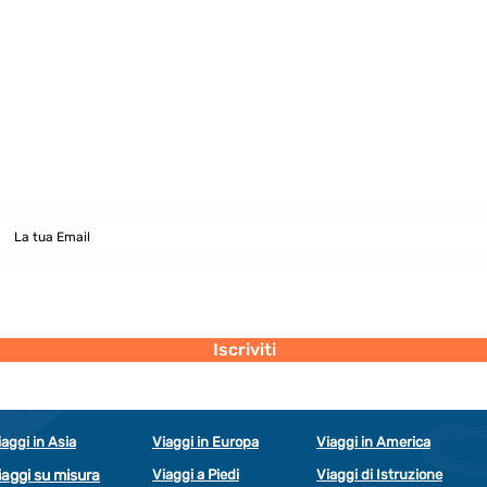
Newsletter
abbonati e rimani sempre aggiornato nostre novità
Dichiaro di concedere i consenso al trattamento dei miei dati personali
secondo la regolamentazione indicata nel documento di PRIVACY POLICY
indicato al seguente documento.
Visualizza termini d'uso
Iscriviti
iaggi in Asia
Viaggi in Europa
Viaggi in America
iaggi su misura
Viaggi a Piedi
Viaggi di Istruzione