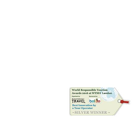
Riconoscimenti
©