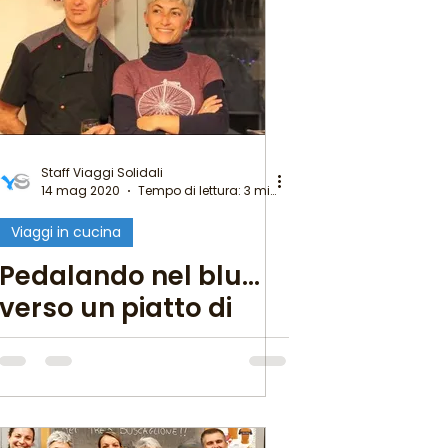
Staff Viaggi Solidali
14 mag 2020
Tempo di lettura: 3 min
Viaggi in cucina
Pedalando nel blu…
verso un piatto di
scialatielli profumo di
mare!