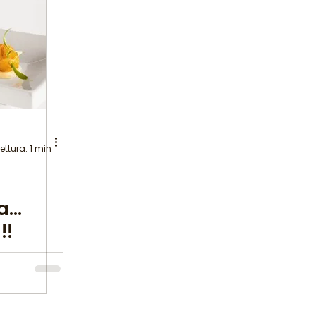
ettura: 1 min
na…
!!