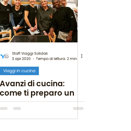
Staff Viaggi Solidali
3 apr 2020
Tempo di lettura: 2 min
Viaggi in cucina
Avanzi di cucina:
come ti preparo un
piatto con il frigo
mezzo vuoto!!!