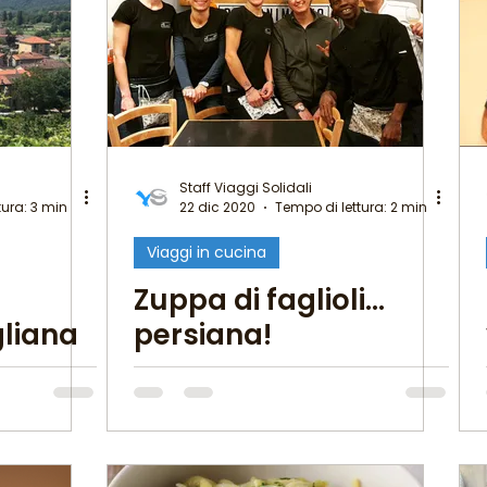
i della Tarta
MigranFOOD
Il mondo fuori mi aspetta
Staff Viaggi Solidali
tura: 3 min
22 dic 2020
Tempo di lettura: 2 min
lole di Migrantour
Viaggi in cucina
Zuppa di faglioli…
gliana
persiana!
dali e