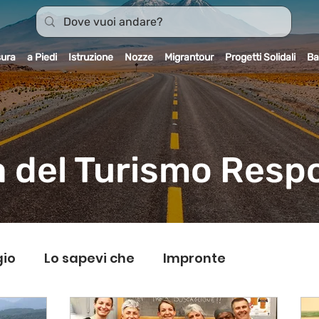
sura
a Piedi
Istruzione
Nozze
Migrantour
Progetti Solidali
Ba
 del Turismo Resp
gio
Lo sapevi che
Impronte
rantour
Dicono di noi
Carnet