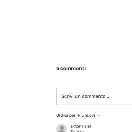
5 commenti
Scrivi un commento...
Ferrovie del Messico
Ordina per:
Più nuovi
axton kaiel
15 mag