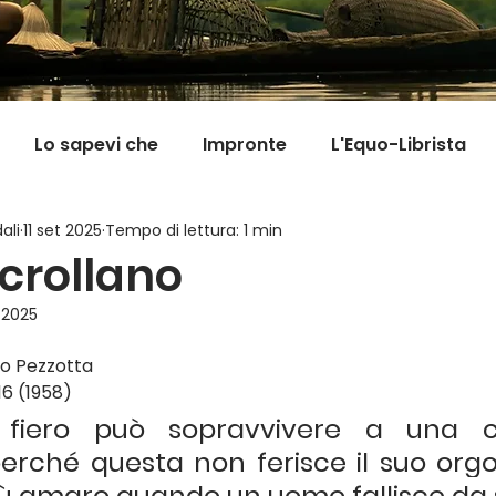
Lo sapevi che
Impronte
L'Equo-Librista
ali
11 set 2025
Tempo di lettura: 1 min
Good News
I Viaggi della Tarta
MigranFOO
 crollano
 2025
Il mondo fuori mi aspetta
Viaggi in cucina
Pill
to Pezzotta
16 (1958)
fiero può sopravvivere a una ca
erché questa non ferisce il suo orgogl
 più amaro quando un uomo fallisce da 