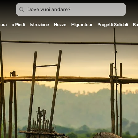
sura
a Piedi
Istruzione
Nozze
Migrantour
Progetti Solidali
Ba