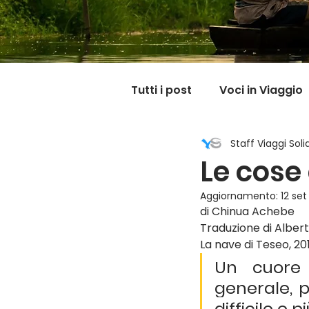
Tutti i post
Voci in Viaggio
Staff Viaggi Solid
Dicono di noi
Carnet
Le cose
Aggiornamento:
12 set
Il mondo @ casa mia
di Chinua Achebe
Traduzione di Alber
La nave di Teseo, 20
Un cuore 
generale, p
difficile e