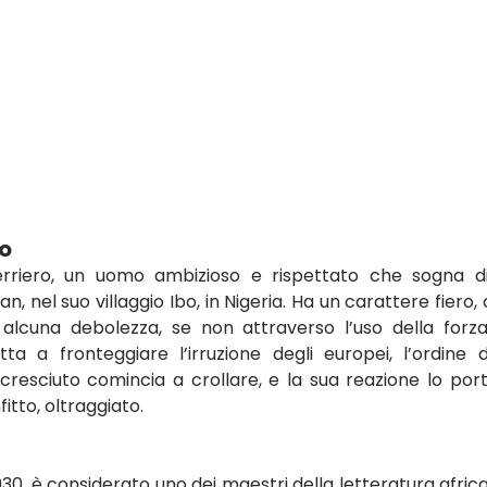
no
riero, un uomo ambizioso e rispettato che sogna di 
an, nel suo villaggio Ibo, in Nigeria. Ha un carattere fiero, 
lcuna debolezza, se non attraverso l’uso della forza
a a fronteggiare l’irruzione degli europei, l’ordine d
esciuto comincia a crollare, e la sua reazione lo port
itto, oltraggiato.
1930, è considerato uno dei maestri della letteratura africa