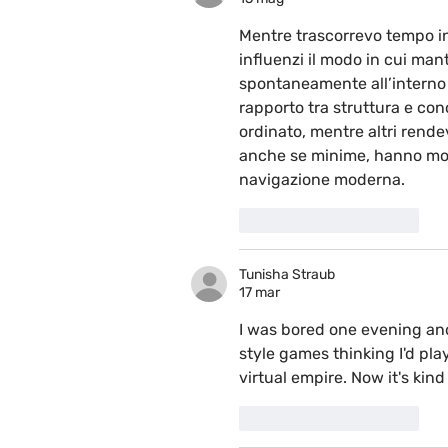
Mentre trascorrevo tempo in 
influenzi il modo in cui man
spontaneamente all’interno d
rapporto tra struttura e con
ordinato, mentre altri rende
anche se minime, hanno mostr
navigazione moderna.
Mi piace
Rispondi
Tunisha Straub
17 mar
I was bored one evening an
style games thinking I'd pla
virtual empire. Now it's kind
Mi piace
Rispondi