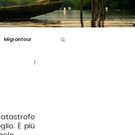
Migrantour
D
ole di Migrantour
tastrofe 
io. È più 
solo
.