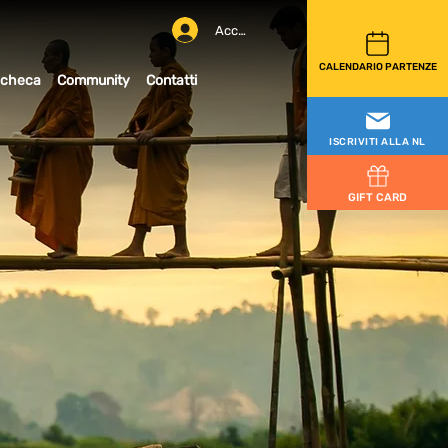
Accedi
CALENDARIO PARTENZE
checa
Community
Contatti
ISCRIVITI ALLA NL
GIFT CARD