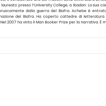
i è laureato presso l’University College, a Ibadan. La sua ca
bruscamente dalla guerra del Biafra. Achebe è entrato
rmazione del Biafra. Ha coperto cattedre di letteratura a
 Nel 2007 ha vinto il Man Booker Prize per la narrativa. È m