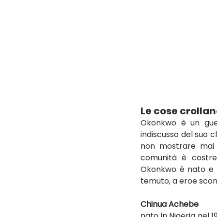
Le cose crolla
Okonkwo è un guer
indiscusso del suo cl
non mostrare mai a
comunità è costrett
Okonkwo è nato e cr
temuto, a eroe sconf
Chinua Achebe
nato in Nigeria nel 