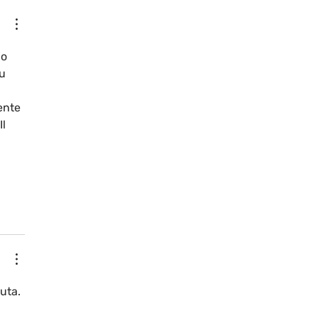
o 
u 
ente 
l 
uta. 