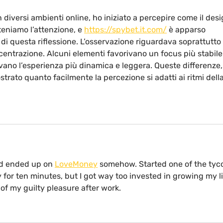
diversi ambienti online, ho iniziato a percepire come il desi
teniamo l’attenzione, e 
https://spybet.it.com/
 è apparso 
i questa riflessione. L’osservazione riguardava soprattutto i
centrazione. Alcuni elementi favorivano un focus più stabile
vano l’esperienza più dinamica e leggera. Queste differenze,
ato quanto facilmente la percezione si adatti ai ritmi della
d ended up on 
LoveMoney
 somehow. Started one of the tyc
y for ten minutes, but I got way too invested in growing my li
 of my guilty pleasure after work.