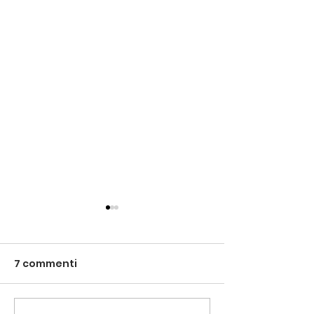
7 commenti
Venezia è un pesce