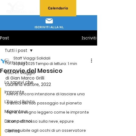
Calendario
ISCRIVITI ALLA NL
Post
Iscriviti
Tutti i post
Staff Viaggi Solidali
Tutti i post
30 lug 2025
Tempo di lettura: 1 min
Ferrovie del Messico
Voci in Viaggio
di Gian Marco Grilli
Lo sapevi che
Laurana editore, 2022
Impronte
Aveva ancora intenzione di lasciare una 
L'Equo-Librista
traccia del suo passaggio sul pianeta 
Migrantour
Terra, un segno leggero come le impronte 
Dicono di noi
di un pettirosso sulla neve, eppure 
Carnet
distinguibile agli occhi di un osservatore 