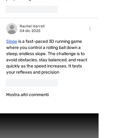
Mi piace
Rispondi
Rachel Harrell
04 dic 2025
Slope
 is a fast-paced 3D running game 
where you control a rolling ball down a 
steep, endless slope. The challenge is to 
avoid obstacles, stay balanced, and react 
quickly as the speed increases. It tests 
your reflexes and precision
Mi piace
Rispondi
Mostra altri commenti