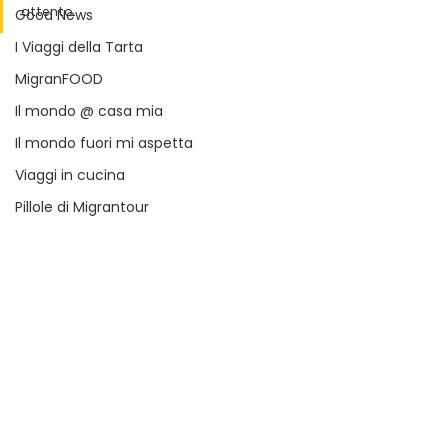
attento.
Good News
I Viaggi della Tarta
MigranFOOD
Il mondo @ casa mia
Il mondo fuori mi aspetta
Viaggi in cucina
Pillole di Migrantour