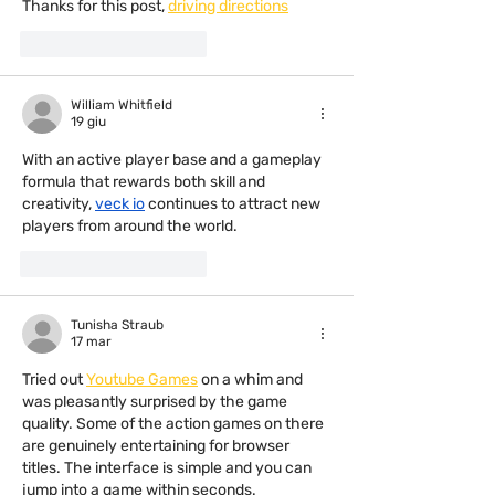
Thanks for this post, 
driving directions
Mi piace
Rispondi
William Whitfield
19 giu
With an active player base and a gameplay 
formula that rewards both skill and 
creativity, 
veck io
 continues to attract new 
players from around the world.
Mi piace
Rispondi
Tunisha Straub
17 mar
Tried out 
Youtube Games
 on a whim and 
was pleasantly surprised by the game 
quality. Some of the action games on there 
are genuinely entertaining for browser 
titles. The interface is simple and you can 
jump into a game within seconds.