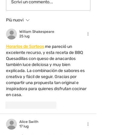
I colori dopo i
Scrivi un commento...
Più nuovi
William Shakespeare
25 lug
Horarios de Sorteos
 me pareció un 
excelente recurso, y esta receta de BBQ 
Quesadillas con queso de anacardos 
también luce deliciosa y muy bien 
explicada. La combinación de sabores es 
creativa y fácil de seguir. Gracias por 
compartir una propuesta tan original e 
inspiradora para quienes disfrutan cocinar 
en casa.
Mi piace
Rispondi
Alice Swith
17 lug