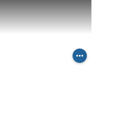
Newsletter
abbonati e rimani sempre
aggiornato nostre novità
Iscriviti
Dichiaro di concedere i consenso al trattamento dei
miei dati personali secondo la regolamentazione
indicata nel documento di PRIVACY POLICY indicato
al seguente documento.
Visualizza termini d'uso