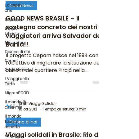
Lo sapevi
Good News
che
GOOD NEWS BRASILE – il
Impronte
sostegno concreto dei nostri
L'Equo-
Librista
viaggiatori arriva Salvador de
Migrantour
Bahia!!
Dicono di noi
Il progetto Cepam nasce nel 1994 con
Carnet
l’obiettivo di migliorare la situazione degli
abitanti del quartiere Pirajá nella
Good News
periferia di...
I Viaggi della
Tarta
MigranFOOD
Il mondo @
Staff Viaggi Solidali
casa mia
10 ott 2013
Tempo di lettura: 3 min
Il mondo
fuori mi
Dicono di noi
aspetta
Viaggi solidali in Brasile: Rio de
Viaggi in