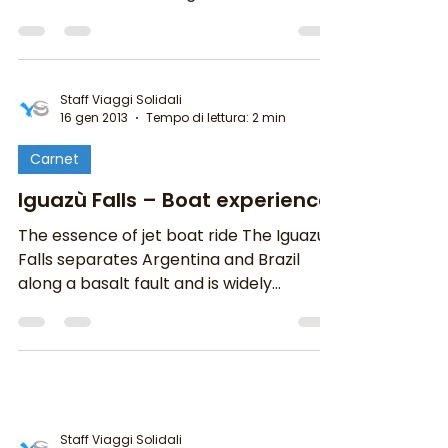
MLAL, a circa 30...
Staff Viaggi Solidali
16 gen 2013
Tempo di lettura: 2 min
Carnet
Iguazù Falls – Boat experience
The essence of jet boat ride The Iguazu
Falls separates Argentina and Brazil
along a basalt fault and is widely
acknowledged as the...
Staff Viaggi Solidali