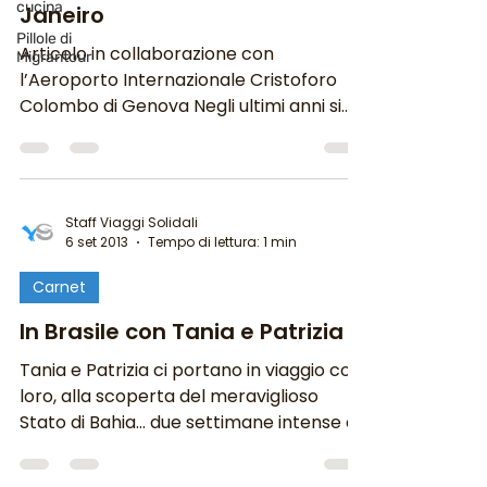
cucina
Janeiro
Pillole di
Articolo in collaborazione con
Migrantour
l’Aeroporto Internazionale Cristoforo
Colombo di Genova Negli ultimi anni si
parla sempre più di Brasile,...
Staff Viaggi Solidali
6 set 2013
Tempo di lettura: 1 min
Carnet
In Brasile con Tania e Patrizia
Tania e Patrizia ci portano in viaggio con
loro, alla scoperta del meraviglioso
Stato di Bahia… due settimane intense e
ricche di...