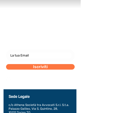
Newsletter
abbonati e rimani sempre
aggiornato nostre novità
Iscriviti
Dichiaro di concedere i consenso al trattamento dei
miei dati personali secondo la regolamentazione
indicata nel documento di PRIVACY POLICY indicato
al seguente documento.
Visualizza termini d'uso
Sede Legale
c/o Athena Società tra Avvocati S.r.l. S.t.a.
Palazzo Galileo, Via S. Quintino, 28,
10121 Torino TO