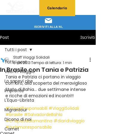
Calendario
ISCRIVITI ALLA NL
Post
Iscriviti
Tutti i post
Staff Viaggi Solidali
Tutti i post
6 set 2013
Tempo di lettura: 1 min
In Brasile con Tania e Patrizia
Voci in Viaggio
Tania e Patrizia ci portano in viaggio 
Lo sapevi che
con loro, alla scoperta del meraviglioso 
Stato di Bahia… due settimane intense 
Impronte
e ricche di emozioni ed incontri!! 
L'Equo-Librista
#ViaggiResponsabili
#ViaggiSolidali
Migrantour
#brasile
#SalvadordeBahia
Dicono di noi
#chapadadiamantina
#diaridiviaggio
#turismoresponsabile
Carnet
Carnet