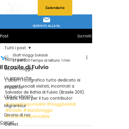
Calendario
ISCRIVITI ALLA NL
Post
Iscriviti
Tutti i post
Staff Viaggi Solidali
Tutti i post
27 set 2011
Tempo di lettura: 1 min
Il Brasile di Fulvio
Voci in Viaggio
Lo sapevi che
L’album fotografico tutto dedicato ai 
progetti sociali visitati, incontrati a 
Impronte
Salvador de Bahia di Fulvio (Brasile 2011).
L'Equo-Librista
Grazie fulvio per il tuo contributo!
#ViaggiResponsabili
#ViaggiSolidali
Migrantour
#brasile
#diaridiviaggio
Dicono di noi
#turismoresponsabile
Carnet
Carnet