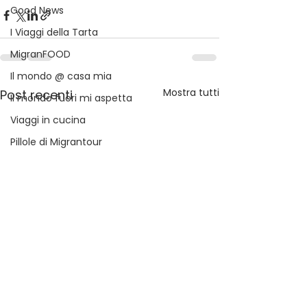
Good News
I Viaggi della Tarta
MigranFOOD
Il mondo @ casa mia
Mostra tutti
Post recenti
Il mondo fuori mi aspetta
Viaggi in cucina
Pillole di Migrantour