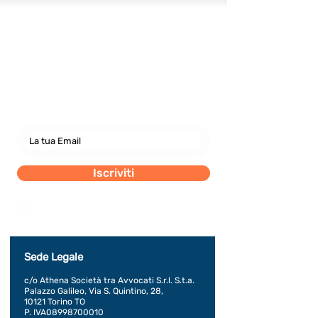
Newsletter
abbonati e rimani sempre
aggiornato nostre novità
Iscriviti
Dichiaro di concedere i consenso al trattamento dei
miei dati personali secondo la regolamentazione
indicata nel documento di PRIVACY POLICY indicato
al seguente documento.
Visualizza termini d'uso
Sede Legale
c/o Athena Società tra Avvocati S.r.l. S.t.a.
Palazzo Galileo, Via S. Quintino, 28,
10121 Torino TO
P. IVA08998700010