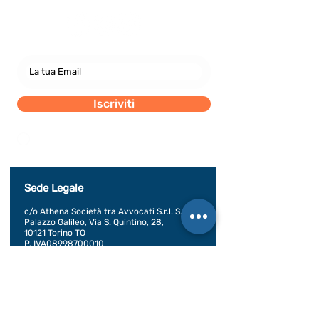
Iscriviti
Dichiaro di concedere i consenso al trattamento dei
miei dati personali secondo la regolamentazione
indicata nel documento di PRIVACY POLICY indicato
al seguente documento.
Visualizza termini d'uso
Sede Legale
c/o Athena Società tra Avvocati S.r.l. S.t.a.
Palazzo Galileo, Via S. Quintino, 28,
10121 Torino TO
P. IVA08998700010
SEDE OPERATIVA
Piazza Conte Rosso 20
Avigliana, TO
CONDIZIONI GENERALI DI VENDITA