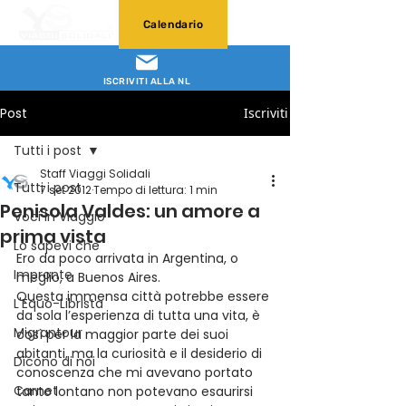
Calendario
ISCRIVITI ALLA NL
Post
Iscriviti
Tutti i post
Staff Viaggi Solidali
Tutti i post
7 set 2012
Tempo di lettura: 1 min
Penisola Valdes: un amore a
Voci in Viaggio
prima vista
Lo sapevi che
Ero da poco arrivata in Argentina, o 
Impronte
meglio, a Buenos Aires.
Questa immensa città potrebbe essere 
L'Equo-Librista
da sola l’esperienza di tutta una vita, è 
Migrantour
così per la maggior parte dei suoi 
abitanti, ma la curiosità e il desiderio di 
Dicono di noi
conoscenza che mi avevano portato 
Carnet
tanto lontano non potevano esaurirsi 