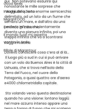
qui.  Non potevano esaurirsi qui 
Good News
nonostante le mille sorprese che 
I Viaggi della Tarta
racchiude questo enorme semicerchio 
delimitato, ad un lato da un fiume che 
MigranFOOD
sembra un mare, e dall’altro da una 
periferia infinita che lentamente 
Il mondo @ casa mia
diventa una pianura infinita, poi una 
Il mondo fuori mi aspetta
steppa infinita che va a scontrarsi 
contro le Ande.
Viaggi in cucina
Pillole di Migrantour
Dovevo conoscere cosa c’era al di là…
 Il luogo più a sud in cui si può arrivare 
con un volo da Buenos Aires è la città di 
Ushuaia, che si trova nell’isola della 
Terra del Fuoco, nel cuore della 
Patagonia, a quasi quattro ore d’aereo 
e4000 chilometridalla capitale.
 Sto volando verso questa destinazione 
quando ho una visione: lontano laggiù 
nel mare azzurro intenso appare una 
terra a forma di fungo che mi scatena 