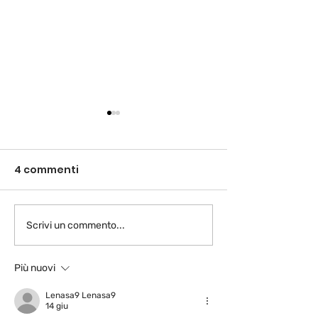
4 commenti
Venezia è un pesce
I colori dopo i
Scrivi un commento...
Più nuovi
Lenasa9 Lenasa9
14 giu