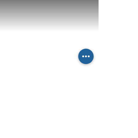
Newsletter
abbonati e rimani sempre
aggiornato nostre novità
Iscriviti
Dichiaro di concedere i consenso al trattamento dei
miei dati personali secondo la regolamentazione
indicata nel documento di PRIVACY POLICY indicato
al seguente documento.
Visualizza termini d'uso