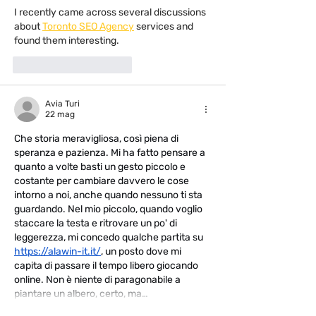
I recently came across several discussions 
about 
Toronto SEO Agency
 services and 
found them interesting.
Mi piace
Rispondi
Avia Turi
22 mag
Che storia meravigliosa, così piena di 
speranza e pazienza. Mi ha fatto pensare a 
quanto a volte basti un gesto piccolo e 
costante per cambiare davvero le cose 
intorno a noi, anche quando nessuno ti sta 
guardando. Nel mio piccolo, quando voglio 
staccare la testa e ritrovare un po' di 
leggerezza, mi concedo qualche partita su 
https://alawin-it.it/
, un posto dove mi 
capita di passare il tempo libero giocando 
online. Non è niente di paragonabile a 
piantare un albero, certo, ma…