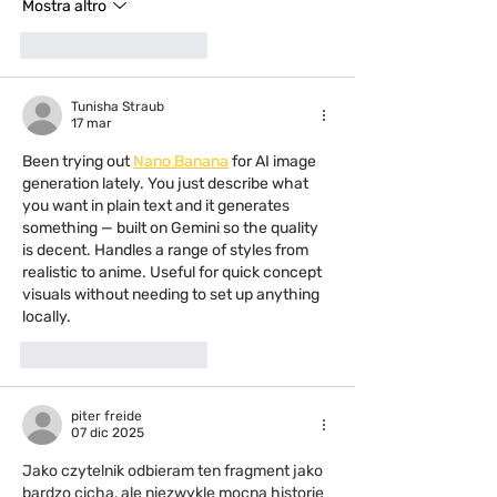
Mostra altro
Mi piace
Rispondi
Tunisha Straub
17 mar
Been trying out 
Nano Banana
 for AI image 
generation lately. You just describe what 
you want in plain text and it generates 
something — built on Gemini so the quality 
is decent. Handles a range of styles from 
realistic to anime. Useful for quick concept 
visuals without needing to set up anything 
locally.
Mi piace
Rispondi
piter freide
07 dic 2025
Jako czytelnik odbieram ten fragment jako 
bardzo cichą, ale niezwykle mocną historię 