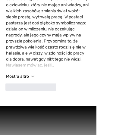
o człowieku, który nie mając ani władzy, ani 
wielkich zasobów, zmienia świat wokół 
siebie prostą, wytrwałą pracą. W postaci 
pasterza jest coś głęboko symbolicznego: 
działa on w milczeniu, nie oczekując 
nagrody, ale jego czyny mają wpływ na 
przyszłe pokolenia. Przypomina to, że 
prawdziwa wielkość często rodzi się nie w 
hałasie, ale w ciszy, w zdolności do pracy 
dla dobra, nawet gdy nikt tego nie widzi. 
Nawiasem mówiąc, jeśli…
Mostra altro
Mi piace
Rispondi