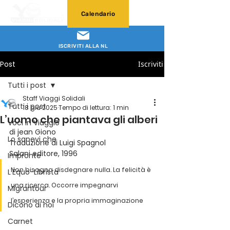
Calendario
ISCRIVITI ALLA NL
Post
Iscriviti
Tutti i post
Staff Viaggi Solidali
Tutti i post
18 giu 2025
Tempo di lettura: 1 min
L’uomo che piantava gli alberi
Voci in Viaggio
di jean Giono
Lo sapevi che
Traduzione di Luigi Spagnol
Salani editore, 1996
Impronte
Non bisogna disdegnare nulla. La felicità è 
L'Equo-Librista
una ricerca. Occorre impegnarvi 
Migrantour
l’esperienza e la propria immaginazione
Dicono di noi
Carnet