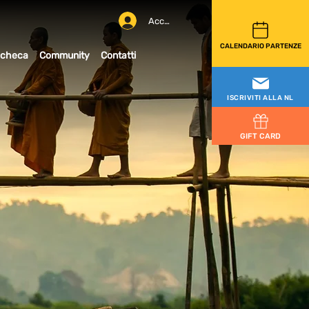
Accedi
CALENDARIO PARTENZE
checa
Community
Contatti
ISCRIVITI ALLA NL
GIFT CARD