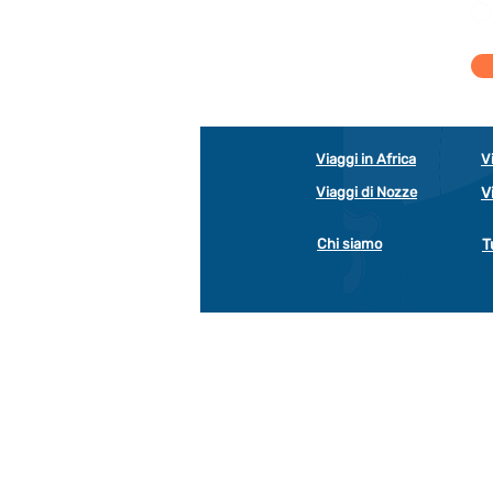
Viaggi in Africa
V
Viaggi di Nozze
V
Chi siamo
T