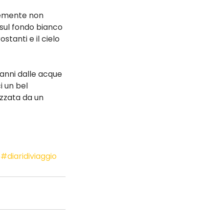
temente non 
 sul fondo bianco 
tanti e il cielo 
 anni dalle acque 
 un bel 
zzata da un 
#diaridiviaggio