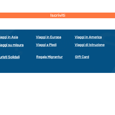
secondo la regolamentazione indicata nel documento di PRIVACY POLICY
indicato al seguente documento.
Visualizza termini d'uso
Iscriviti
iaggi in Asia
Viaggi in Europa
Viaggi in America
iaggi su misura
Viaggi a Piedi
Viaggi di Istruzione
uristi Solidali
Regala Migrantur
GIft Card