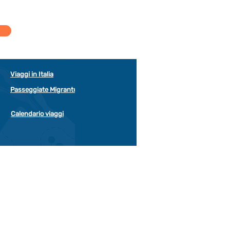
Viaggi in Italia
Passeggiate Migrantur
Calendario viaggi