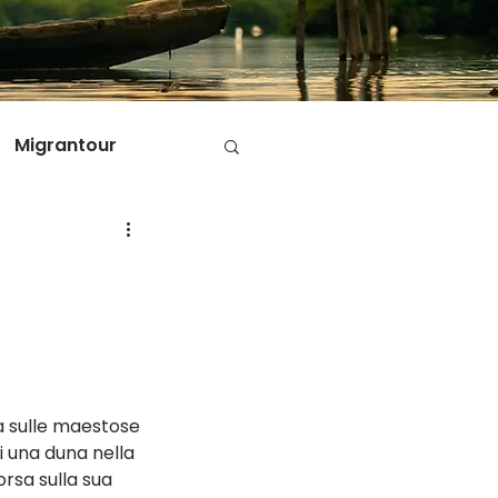
Migrantour
D
ole di Migrantour
a sulle maestose 
 una duna nella 
orsa sulla sua 