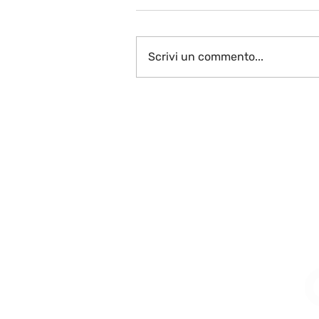
Scrivi un commento...
Vive la France plurielle…
La fin!