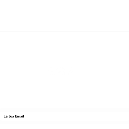
Viv
Vive la France plurielle…
La suite!
Newsletter
abbonati e rimani sempre aggiornato nostre novità
Dichiaro di concedere i consenso al trattamento dei miei dati personali