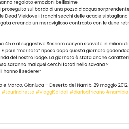
 hanno regalato emozioni bellissime.
i proseguita sul bordo di una pozza d’acqua sorprenden
lle Dead Vleidove i tronchi secchi delle acacie si stagliano
gata creando un meraviglioso contrasto con le dune retros
na 45 e al suggestivo Sesriem canyon scavato in milioni di
 E poi il “meritato” riposo dopo questa giornata godendoci
nda del nostro lodge. La giornata è stata anche caratteri
cosa saranno mai quei cerchi fatati nella savana ?
li hanno il sedere!”
la e Marco, Gianluca – Deserto del Namib, 29 maggio 2012
i
#tourindiretta
#ViaggiSolidali
#diarioafricano
#namibia