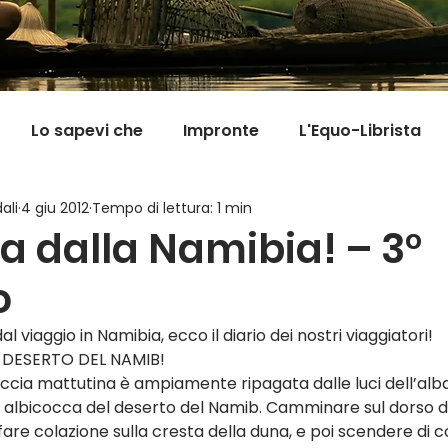
Lo sapevi che
Impronte
L'Equo-Librista
ali
4 giu 2012
Tempo di lettura: 1 min
Good News
I Viaggi della Tarta
MigranFOO
ta dalla Namibia! – 3°
o
Il mondo fuori mi aspetta
Viaggi in cucina
Pill
al viaggio in Namibia, ecco il diario dei nostri viaggiatori!
 DESERTO DEL NAMIB!
taccia mattutina è ampiamente ripagata dalle luci dell’alb
r albicocca del deserto del Namib. Camminare sul dorso di
fare colazione sulla cresta della duna, e poi scendere di c