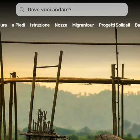
sura
a Piedi
Istruzione
Nozze
Migrantour
Progetti Solidali
Ba