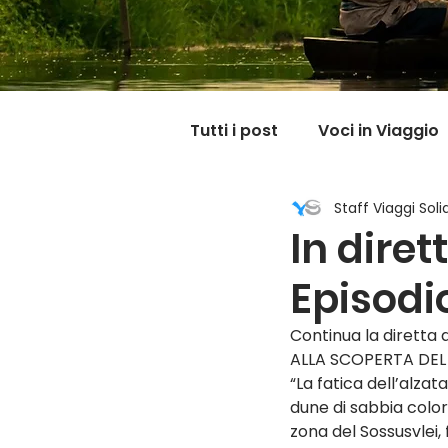
Tutti i post
Voci in Viaggio
Staff Viaggi Solid
Dicono di noi
Carnet
In diret
Episodi
Il mondo @ casa mia
Continua la diretta d
ALLA SCOPERTA DEL
“La fatica dell’alza
dune di sabbia colo
zona del Sossusvlei, 