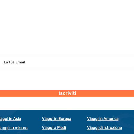
Newsletter
abbonati e rimani sempre aggiornato nostre novità
Dichiaro di concedere i consenso al trattamento dei miei dati personali
secondo la regolamentazione indicata nel documento di PRIVACY POLICY
indicato al seguente documento.
Visualizza termini d'uso
Iscriviti
iaggi in Asia
Viaggi in Europa
Viaggi in America
iaggi su misura
Viaggi a Piedi
Viaggi di Istruzione