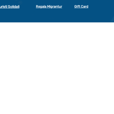
uristi Solidali
Regala Migrantur
GIft Card