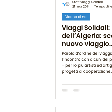
Staff Viaggi Solidali
21 mar 2014
Tempo di le
Dicono di noi
Good News
I Viagg
Viaggi Solidali: 
dell’Algeria: sco
Il mondo @ casa mia
nuovo viaggio
mercoledì 26 
Parola d’ordine del viaggi
al Ristorante L
Viaggi in cucina
Pil
l’incontro con alcuni dei 
– per lo più artisti ed artig
progetti di cooperazione..