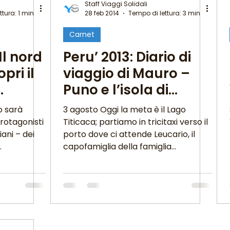
Staff Viaggi Solidali
ttura: 1 min
28 feb 2014
Tempo di lettura: 3 min
Carnet
i della Tarta
MigranFOOD
Il nord
Peru’ 2013: Diario di
pri il
viaggio di Mauro –
Il mondo fuori mi aspetta
Puno e l’isola di
marzo
Taquile sul Lato
o sarà
3 agosto Oggi la meta è il Lago
a S
Titicaca
lole di Migrantour
protagonisti
Titicaca; partiamo in tricitaxi verso il
iani – dei
porto dove ci attende Leucario, il
.
capofamiglia della famiglia...