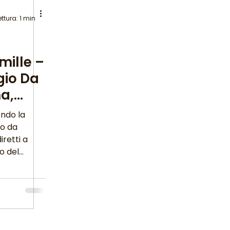
ttura: 1 min
mille –
ggio Da
na,
endo la
mo da
iretti a
o del