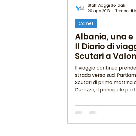
Staff Viaggi Solidali
20 ago 2013
Tempo di le
Carnet
Albania, una e 
Il Diario di via
Scutari a Valo
archeologia e
Il viaggio continua prend
incontri
strada verso sud. Partia
Scutari di prima mattina d
Durazzo, il principale port
paese....