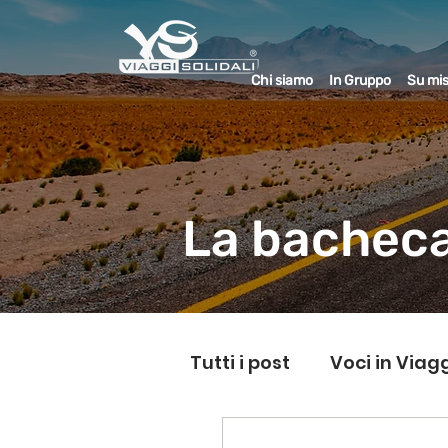
Chi siamo
In Gruppo
Su mi
La bacheca
Tutti i post
Voci in Viag
L'Equo-Librista
Mig