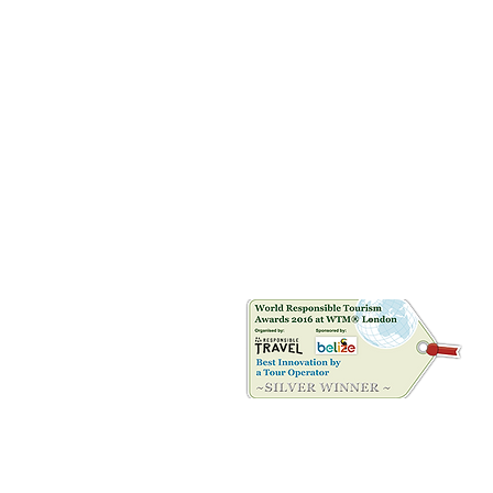
Riconoscimenti
©