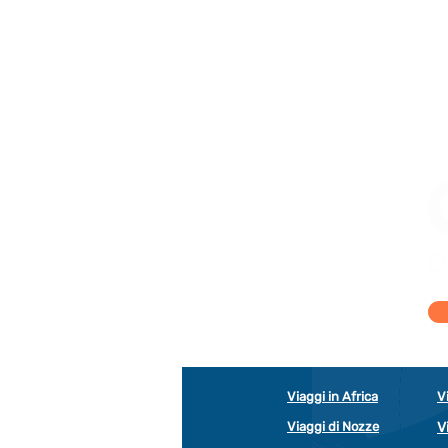
Viaggi in Africa
V
Viaggi di Nozze
V