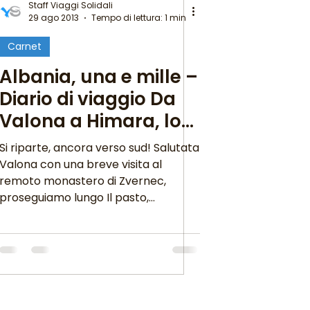
Staff Viaggi Solidali
29 ago 2013
Tempo di lettura: 1 min
Carnet
Albania, una e mille –
Diario di viaggio Da
Valona a Himara, lo
splendore della
Si riparte, ancora verso sud! Salutata
Riviera
Valona con una breve visita al
remoto monastero di Zvernec,
proseguiamo lungo Il pasto,
abbondante...