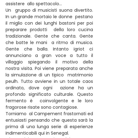
assistere  allo spettacolo…
Un  gruppo di musicisti suona divertito. 
In un grande mortaio le donne  pestano 
il miglio con dei lunghi bastoni per poi 
preparare prodotti  della loro cucina 
tradizionale. Gente che canta. Gente 
che batte le mani  a ritmo di musica. 
Gente che balla. Intanto igriot ci  
annunciano a gran voce a tutto il 
villaggio spiegando il motivo della  
nostra visita. Poi viene preparata anche 
la simulazione di un tipico  matrimonio 
peulh. Tutto avviene in un totale caos 
ordinato, dove ogni  azione ha un 
profondo significato culturale. Questo 
fermento è  coinvolgente e le loro 
fragorose risate sono contagiose.
Torniamo  al Campement frastornati ed 
entusiasti pensando che questa sarà la  
prima di una lunga serie di esperienze 
indimenticabili qui in Senegal.