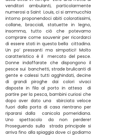
venditori ambulanti, particolarmente 
numerosi a Saint  Louis, ci si ammucchia 
intorno proponendoci abiti coloratissimi,  
collane, bracciali, statuette in legno, 
insomma, tutto ciò che potevamo  
comprare come souvenir per ricordarci 
di essere stati in questa bella  cittadina. 
Un po’ pressanti ma simpatici! Molto 
caratteristico è il  mercato del pesce. 
Donne indaffarate che dispongono il 
pesce sui  banchetti, strade brulicanti di 
gente e calessi tutti agghindati, decine  
di grandi piroghe dai colori vivaci 
disposte in fila al porto in attesa  di 
partire per la pesca, bambini curiosi che 
dopo aver dato una  sbirciata veloce 
fuori dalla porta di casa rientrano per 
ripararsi dalla  canicola pomeridiana. 
Uno spettacolo da non perdere! 
Proseguendo sulla  strada principale si 
arriva fino alla spiaggia dove ci godiamo 