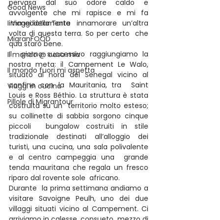
pervasa dal suo odore caldo e 
Good News
avvolgente che mi rapisce e mi fa  
I Viaggi della Tarta
immediatamente innamorare un’altra 
volta di questa terra. So per certo  che 
MigranFOOD
qua starò bene.
Il  giorno successivo raggiungiamo la 
Il mondo @ casa mia
nostra meta: il Campement Le Walo,  
Il mondo fuori mi aspetta
situato al nord del Senegal vicino al 
confine con la Mauritania, tra  Saint 
Viaggi in cucina
Louis e Ross Béthio. La struttura è stata 
Pillole di Migrantour
costruita su un  territorio molto esteso; 
su collinette di sabbia sorgono cinque 
piccoli  bungalow costruiti in stile 
tradizionale destinati all’alloggio dei  
turisti, una cucina, una sala polivalente 
e al centro campeggia una  grande 
tenda mauritana che regala un fresco 
riparo dal rovente sole  africano.
Durante  la prima settimana andiamo a 
visitare Savoigne Peulh, uno dei due  
villaggi situati vicino al Campement. Ci 
arriviamo in calesse, consueto  mezzo di 