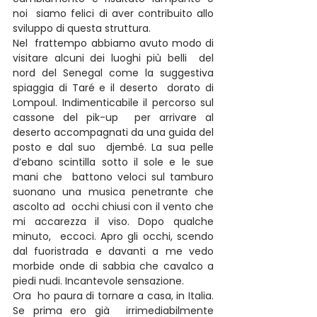
noi  siamo felici di aver contribuito allo 
sviluppo di questa struttura.
Nel  frattempo abbiamo avuto modo di 
visitare alcuni dei luoghi più belli  del 
nord del Senegal come la suggestiva 
spiaggia di Taré e il deserto  dorato di 
Lompoul. Indimenticabile il percorso sul 
cassone del pik-up  per arrivare al 
deserto accompagnati da una guida del 
posto e dal suo  djembé. La sua pelle 
d’ebano scintilla sotto il sole e le sue 
mani che  battono veloci sul tamburo 
suonano una musica penetrante che 
ascolto ad  occhi chiusi con il vento che 
mi accarezza il viso. Dopo qualche 
minuto,  eccoci. Apro gli occhi, scendo 
dal fuoristrada e davanti a me vedo  
morbide onde di sabbia che cavalco a 
piedi nudi. Incantevole sensazione.
Ora  ho paura di tornare a casa, in Italia. 
Se prima ero già  irrimediabilmente 