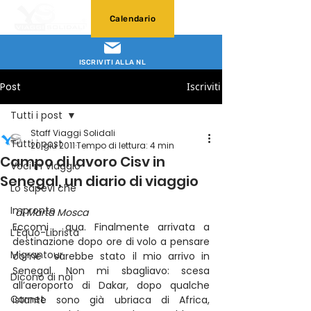
Calendario
ISCRIVITI ALLA NL
Post
Iscriviti
Tutti i post
Staff Viaggi Solidali
Tutti i post
20 giu 2011
Tempo di lettura: 4 min
Campo di lavoro Cisv in
Voci in Viaggio
Senegal, un diario di viaggio
Lo sapevi che
Impronte
di Marta Mosca
Eccomi  qua. Finalmente arrivata a 
L'Equo-Librista
destinazione dopo ore di volo a pensare 
Migrantour
come  sarebbe stato il mio arrivo in 
Senegal. Non mi sbagliavo: scesa  
Dicono di noi
all’aeroporto di Dakar, dopo qualche 
Carnet
istante sono già ubriaca di Africa,  