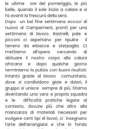
le ultime  ore del pomeriggio, le più 
belle, quando il sole inizia a calare e si  
fa avanti la frescura della sera.
Dopo  un bel fine settimana eccoci di 
nuovo al Campement, pronti per una  
settimana di lavoro. Rastrelli, pale e 
picconi ci aspettano per ripulire  il 
terreno da erbacce e sterpaglia. Ci 
mettiamo all’opera cercando di  
abituare il nostro corpo alla calura 
africana e dopo qualche giorno  
terminiamo la pulizia con buoni risultati. 
Intanto grazie al lavoro  comunitario, 
dove si condividono gioie e dolori, il 
gruppo si unisce  sempre di più. Stiamo 
diventando una vera e propria squadra 
e le  difficoltà pratiche legate al 
contesto, dovute più che altro alla  
mancanza di materiali necessari per 
svolgere certi tipi di lavori, ci  insegnano 
l’arte dell’arrangiarsi e che in fondo 