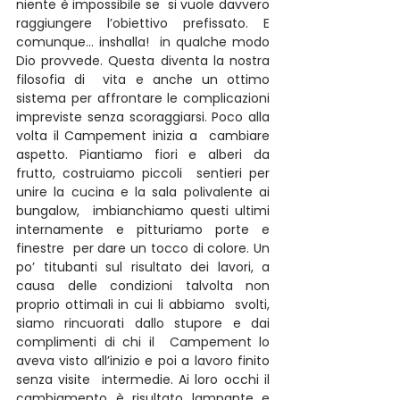
niente è impossibile se  si vuole davvero 
raggiungere l’obiettivo prefissato. E 
comunque… inshalla!  in qualche modo 
Dio provvede. Questa diventa la nostra 
filosofia di  vita e anche un ottimo 
sistema per affrontare le complicazioni  
impreviste senza scoraggiarsi. Poco alla 
volta il Campement inizia a  cambiare 
aspetto. Piantiamo fiori e alberi da 
frutto, costruiamo piccoli  sentieri per 
unire la cucina e la sala polivalente ai 
bungalow,  imbianchiamo questi ultimi 
internamente e pitturiamo porte e 
finestre  per dare un tocco di colore. Un 
po’ titubanti sul risultato dei lavori, a  
causa delle condizioni talvolta non 
proprio ottimali in cui li abbiamo  svolti, 
siamo rincuorati dallo stupore e dai 
complimenti di chi il  Campement lo 
aveva visto all’inizio e poi a lavoro finito 
senza visite  intermedie. Ai loro occhi il 
cambiamento è risultato lampante e 