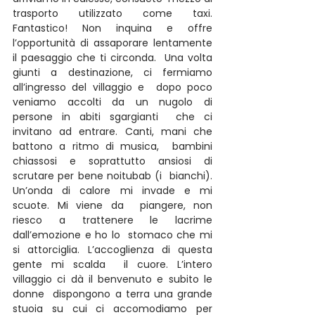
trasporto utilizzato come taxi. 
Fantastico! Non inquina e offre  
l’opportunità di assaporare lentamente 
il paesaggio che ti circonda.  Una volta 
giunti a destinazione, ci fermiamo 
all’ingresso del villaggio e  dopo poco 
veniamo accolti da un nugolo di 
persone in abiti sgargianti  che ci 
invitano ad entrare. Canti, mani che 
battono a ritmo di musica,  bambini 
chiassosi e soprattutto ansiosi di 
scrutare per bene noitubab (i  bianchi). 
Un’onda di calore mi invade e mi 
scuote. Mi viene da  piangere, non 
riesco a trattenere le lacrime 
dall’emozione e ho lo  stomaco che mi 
si attorciglia. L’accoglienza di questa 
gente mi scalda  il cuore. L’intero 
villaggio ci dà il benvenuto e subito le 
donne  dispongono a terra una grande 
stuoia su cui ci accomodiamo per 