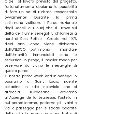
Oltre  al lavoro previsto dal progetto, 
fortunatamente abbiamo la possibilità  
di fare un po’ di turismo, responsabile 
ovviamente! Durante la prima  
settimana visitiamo il Parco nazionale 
degli Uccelli di Djoudj che si  trova sul 
delta del fiume Senegal 15 chilometri a 
nord di Ross Bethio.  Creato nel 1971, 
dieci anni dopo viene dichiarato 
dall’UNESCO patrimonio  mondiale 
dell’Umanità. Irrinunciabili sono le 
escursioni in piroga, il  miglior modo per 
osservare da vicino le meraviglie di 
questo parco.
Il  nostro primo week-end in Senegal lo 
passiamo a Saint Louis, ridente  
cittadina in stile coloniale che si 
affaccia sull’oceano. Arriviamo  
all’Auberge de la Jeunesse, l’ostello in 
cui pernotteremo, posiamo gli  zaini e 
via, a passeggio per le strade colorate 
della città. In tempo  zero una frotta di 