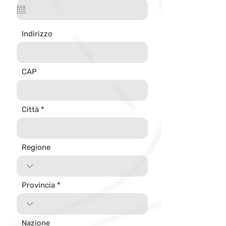
q
u
i
r
Indirizzo
e
d
CAP
Città
Regione
Provincia
Nazione