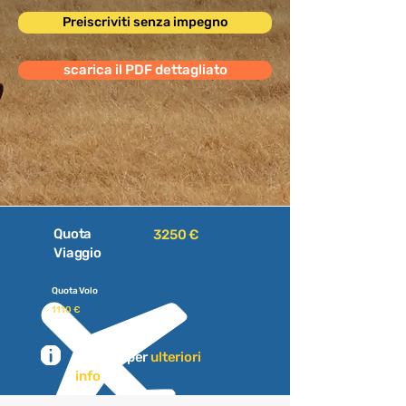
Preiscriviti senza impegno
scarica il PDF dettagliato
Quota
3250 €
Viaggio
Quota Volo
1110 €
Scrivici per
ulteriori
info