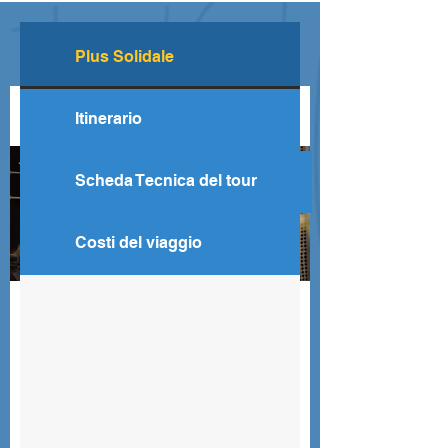
Progetti Solidali legati al
Plus Solidale
viaggio
Albino Peacemakers
Itinerario
Scheda Tecnica del tour
Costi del viaggio
TANZANIA
L'organizzazione si impegna a ridurre lo
stigma verso le persone con albinismo,
promuovendo educazione, salute, lavoro
sicuro e prevenzione del cancro.