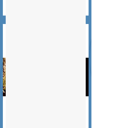
Scopri di più
Benedictine Sisters del
Santa Catherine
Monastery
TANZANIA
Il Monastero di Santa Caterina offre
ospitalità semplice, pasti biologici e tour
dei parchi naturali e villaggi locali,