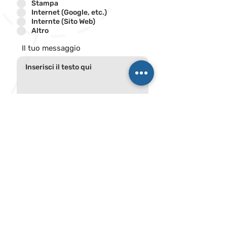
Stampa
Internet (Google, etc.)
Internte (Sito Web)
Altro
Il tuo messaggio
Dichiaro di acconsentire al trattamento dei miei
dati personali secono quanto previsto nel
documento di Privacy Polcy consultabile nel link di
seguito indicato
Visualizza termini d'uso
Preiscriviti gratis