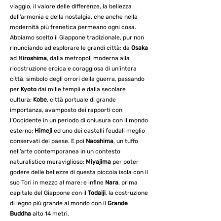
viaggio, il valore delle differenze, la bellezza
dell’armonia e della nostalgia, che anche nella
modernità più frenetica permeano ogni cosa.
Abbiamo scelto il Giappone tradizionale, pur non
rinunciando ad esplorare le grandi città: da
Osaka
ad
Hiroshima
, dalla metropoli moderna alla
ricostruzione eroica e coraggiosa di un’intera
città, simbolo degli orrori della guerra, passando
per
Kyoto
dai mille templi e dalla secolare
cultura;
Kobe
, città portuale di grande
importanza, avamposto dei rapporti con
l’Occidente in un periodo di chiusura con il mondo
esterno;
Himeji
ed uno dei castelli feudali meglio
conservati del paese. E poi
Naoshima
, un tuffo
nell’arte contemporanea in un contesto
naturalistico meraviglioso;
Miyajima
per poter
godere delle bellezze di questa piccola isola con il
suo Tori in mezzo al mare; e infine
Nara
, prima
capitale del Giappone con il
Todaiji
, la costruzione
di legno più grande al mondo con il
Grande
Buddha
alto 14 metri.