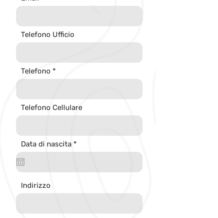
Telefono Ufficio
Telefono
Telefono Cellulare
r
Data di nascita
*
e
q
u
i
r
Indirizzo
e
d