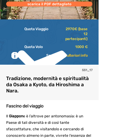
scarica il PDF dettagliato
Quota Viaggio
2970€ (base
12
partecipanti)
Quota Volo
1000 €
Scrivici per
ulteriori info
551_17
Tradizione, modernità e spiritualità
da Osaka a Kyoto, da Hiroshima a
Nara.
Fascino del viaggio
Il
Giappon
e è l’altrove per antonomasia: è un
Paese di tali diversità e di così tante
sfaccettature, che visitandolo e cercando di
conoscerlo almeno in parte, vivrete l’essenza del