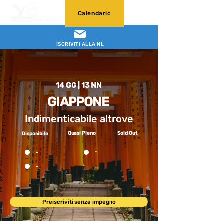
Calendario
ISCRIVITI ALLA NL
14 GG | 13 NN
GIAPPONE
Indimenticabile altrove
Quasi Pieno
Sold Out
Disponibile
-
-
-
Preiscriviti senza impegno