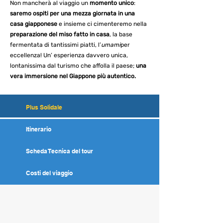
Non mancherà al viaggio un
momento unico
:
saremo ospiti per una mezza giornata in una
casa
giapponese
e insieme ci cimenteremo nella
preparazione del miso fatto in casa
, la base
fermentata di tantissimi piatti, l’
umami
per
eccellenza! Un’ esperienza davvero unica,
lontanissima dal turismo che affolla il paese;
una
vera immersione nel Giappone più autentico.
Plus Solidale
Itinerario
Scheda Tecnica del tour
Costi del viaggio