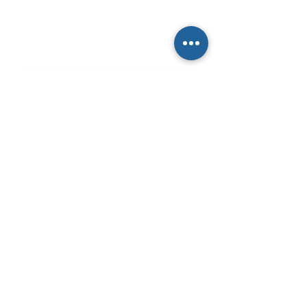
aggiornato nostre novità
Iscriviti
Dichiaro di concedere i consenso al trattamento dei
miei dati personali secondo la regolamentazione
indicata nel documento di PRIVACY POLICY indicato
al seguente documento.
Visualizza termini d'uso
Sede Legale
c/o Athena Società tra Avvocati S.r.l. S.t.a.
Palazzo Galileo, Via S. Quintino, 28,
10121 Torino TO
P. IVA08998700010
SEDE OPERATIVA
Piazza Conte Rosso 20
Avigliana, TO