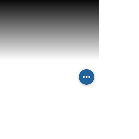
Newsletter
abbonati e rimani sempre
aggiornato nostre novità
Iscriviti