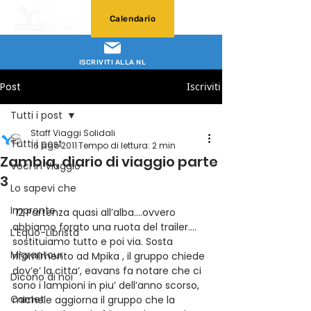
Calendario
ISCRIVITI ALLA NL
Post
Iscriviti
Tutti i post
Staff Viaggi Solidali
Tutti i post
16 ago 2011
Tempo di lettura: 2 min
Zambia, diario di viaggio parte
Voci in Viaggio
3
Lo sapevi che
Impronte
 12 Partenza quasi all’alba….ovvero 
abbiamo forato una ruota del trailer…. 
L'Equo-Librista
sostituiamo tutto e poi via. Sosta 
Migrantour
rifornimento ad Mpika , il gruppo chiede 
dov’e’ la citta’, eavans fa notare che ci 
Dicono di noi
sono i lampioni in piu’ dell’anno scorso, 
Carnet
michele aggiorna il gruppo che la 