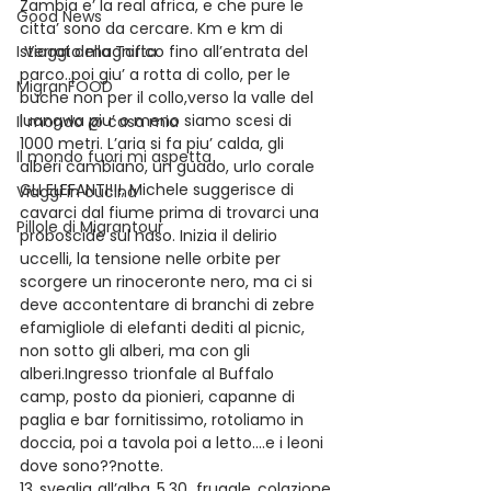
Zambia e’ la real africa, e che pure le 
Good News
citta’ sono da cercare. Km e km di 
I Viaggi della Tarta
sterrato magnifico fino all’entrata del 
parco..poi giu’ a rotta di collo, per le 
MigranFOOD
buche non per il collo,verso la valle del 
luangwa piu’ o meno siamo scesi di 
Il mondo @ casa mia
1000 metri. L’aria si fa piu’ calda, gli 
Il mondo fuori mi aspetta
alberi cambiano, un guado, urlo corale 
GLI ELEFANTI!!!, Michele suggerisce di 
Viaggi in cucina
cavarci dal fiume prima di trovarci una 
Pillole di Migrantour
proboscide sul naso. Inizia il delirio 
uccelli, la tensione nelle orbite per 
scorgere un rinoceronte nero, ma ci si 
deve accontentare di branchi di zebre 
efamigliole di elefanti dediti al picnic, 
non sotto gli alberi, ma con gli 
alberi.Ingresso trionfale al Buffalo 
camp, posto da pionieri, capanne di 
paglia e bar fornitissimo, rotoliamo in 
doccia, poi a tavola poi a letto….e i leoni 
dove sono??notte.
13 sveglia all’alba 5.30, frugale colazione 