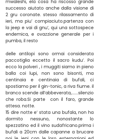
mwaleshi, ela cosa ha riscosso grande 
successo aiutato anche dalla visione di 
2 gru coronate. stesso rilassamento di 
ieri, ma piu’ compiaciuto.partenza con 
la jeep e vai di gnu’, qui una sottospece 
endemica, e ovazzione generale per i 
pumba, il resto
delle antilopi sono ormai considerata 
paccotiglia eccetto il sacro kudu’. Poi 
ecco la polveri , i muggiti siamo in pieno 
balla coi lupi, non sono bisonti, ma 
centinaia e centinaia di bufali, ci 
spostiamo per il gin-tonic, a riva fiume. il 
branco scende all’abbeverata,…….silenzio 
che roba.Si parte  con il faro, grande 
attesa. notte.
15 dire notte e’ stata una bufala, non ha 
dormito nessuno, nonostante lo 
spezzatino ed il vino sudafricano.prima i 
bufali a 20cm dalle capanne a brucare 
poi le ieni con le loro esternazioni ed 