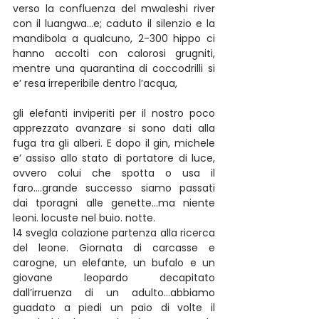
verso la confluenza del mwaleshi river 
con il luangwa…e; caduto il silenzio e la 
mandibola a qualcuno, 2-300 hippo ci 
hanno accolti con calorosi grugniti, 
mentre una quarantina di coccodrilli si 
e’ resa irreperibile dentro l’acqua,
gli elefanti inviperiti per il nostro poco 
apprezzato avanzare si sono dati alla 
fuga tra gli alberi. E dopo il gin, michele 
e’ assiso allo stato di portatore di luce, 
ovvero colui che spotta o usa il 
faro….grande successo siamo passati 
dai tporagni alle genette…ma niente 
leoni. locuste nel buio. notte.
14 svegla colazione partenza alla ricerca 
del leone. Giornata di carcasse e 
carogne, un elefante, un bufalo e un 
giovane leopardo decapitato 
dall’irruenza di un adulto…abbiamo 
guadato a piedi un paio di volte il 