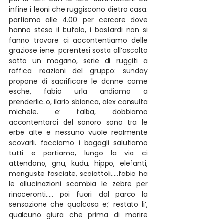
infine i leoni che ruggiscono dietro casa. 
partiamo alle 4.00 per cercare dove 
hanno steso il bufalo, i bastardi non si 
fanno trovare ci accontentiamo delle 
graziose iene. parentesi sosta all’ascolto 
sotto un mogano, serie di ruggiti a 
raffica reazioni del gruppo: sunday 
propone di sacrificare le donne come 
esche, fabio urla andiamo a 
prenderlic..o, ilario sbianca, alex consulta 
michele. e’ l’alba, dobbiamo 
accontentarci del sonoro sono tra le 
erbe alte e nessuno vuole realmente 
scovarli. facciamo i bagagli salutiamo 
tutti e partiamo, lungo la via ci 
attendono, gnu, kudu, hippo, elefanti, 
manguste fasciate, scoiattoli…..fabio ha 
le allucinazioni scambia le zebre per 
rinoceronti….. poi fuori dal parco la 
sensazione che qualcosa e;’ restato li’, 
qualcuno giura che prima di morire 