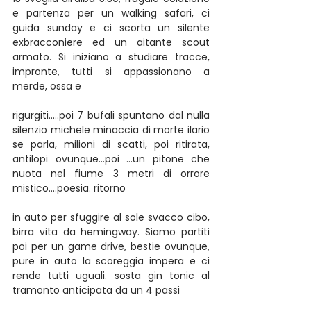
e partenza per un walking safari, ci 
guida sunday e ci scorta un silente 
exbracconiere ed un aitante scout 
armato. Si iniziano a studiare tracce, 
impronte, tutti si appassionano a 
merde, ossa e
rigurgiti…..poi 7 bufali spuntano dal nulla 
silenzio michele minaccia di morte ilario 
se parla, milioni di scatti, poi ritirata, 
antilopi ovunque…poi …un pitone che 
nuota nel fiume 3 metri di orrore 
mistico….poesia. ritorno
in auto per sfuggire al sole svacco cibo, 
birra vita da hemingway. Siamo partiti 
poi per un game drive, bestie ovunque, 
pure in auto la scoreggia impera e ci 
rende tutti uguali. sosta gin tonic al 
tramonto anticipata da un 4 passi