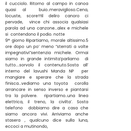
il cucciolo. Ritorno al campo in canoa 
quasi al  buio..meraviglioso.Cena, 
locuste, score!!!il deliro canoro ci 
pervade,  vince chi associa qualsiasi 
parola ad una canzone…alex e michele 
si  contendono il podio. notte
9° giorno Ripartiamo, morale altissimo.5 
ore dopo un po’ meno “sterrati a volte 
impegnativi”sentenzia michele. Ormai 
siamo in grande intimita’parliamo  di 
tutto….sorvolo il contenuto.Sosta all’ 
interno del lavushi Manda NP  per 
mangiare e sperare che la strada 
finisca…vediamo una toyota  corolla 
arrancare in senso inverso e piantarsi 
tra la polvere.  ripartiamo..una linea 
elettrica, il treno, la civilta’. Sosta 
telefono  dobbiamo dire a casa che 
siamo ancora vivi. Arriviamo anche 
stasera , qualcuno dice sulla luna, 
eccoci a mutinondo,