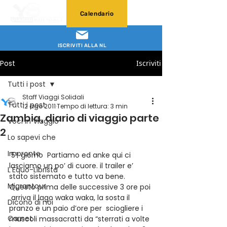
Calendario
ISCRIVITI ALLA NL
Post
Iscriviti
Tutti i post
Staff Viaggi Solidali
Tutti i post
12 ago 2011
Tempo di lettura: 3 min
Zambia, diario di viaggio parte
Voci in Viaggio
2
Lo sapevi che
Impronte
 5° giorno  Partiamo ed anke qui ci 
lasciamo un po’ di cuore. il trailer e’ 
L'Equo-Librista
stato sistemato e tutto va bene. 
Migrantour
Questo prima delle successive 3 ore poi 
 arriva il lago waka waka, la sosta il 
Dicono di noi
pranzo e un paio d’ore per  sciogliere i 
Carnet
muscoli massacratti da “sterrati a volte 