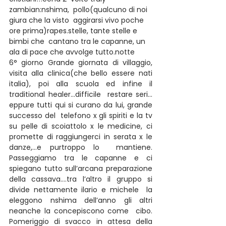
zambian:nshima,  pollo(qualcuno di noi 
giura che la visto  aggirarsi vivo poche 
ore prima)rapes.stelle, tante stelle e 
bimbi che  cantano tra le capanne, un 
ala di pace che avvolge tutto.notte
6° giorno Grande giornata di villaggio, 
visita alla clinica(che bello essere nati 
italia), poi alla scuola ed infine il 
traditional healer…difficile  restare seri…
eppure tutti qui si curano da lui, grande 
successo del  telefono x gli spiriti e la tv 
su pelle di scoiattolo x le medicine, ci  
promette di raggiungerci in serata x le 
danze,…e purtroppo lo  mantiene. 
Passeggiamo tra le capanne e ci 
spiegano tutto sull’arcana preparazione 
della cassava….tra l’altro il gruppo si 
divide nettamente ilario e michele  la 
eleggono nshima dell’anno gli altri 
neanche la concepiscono come  cibo. 
Pomeriggio di svacco in attesa della 