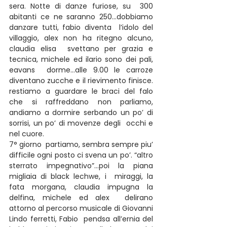
sera. Notte di danze furiose, su  300 
abitanti ce ne saranno 250…dobbiamo 
danzare tutti, fabio diventa  l’idolo del 
villaggio, alex non ha ritegno alcuno, 
claudia elisa  svettano per grazia e 
tecnica, michele ed ilario sono dei pali, 
eavans  dorme…alle 9.00 le carroze 
diventano zucche e il rievimento finisce.  
restiamo a guardare le braci del falo 
che si raffreddano non parliamo,  
andiamo a dormire serbando un po’ di 
sorrisi, un po’ di movenze degli  occhi e 
nel cuore.
7° giorno  partiamo, sembra sempre piu’ 
difficile ogni posto ci svena un po’. “altro 
sterrato impegnativo”…poi la piana 
migliaia di black lechwe, i  miraggi, la 
fata morgana, claudia impugna la 
delfina, michele ed alex  delirano 
attorno al percorso musicale di Giovanni 
Lindo ferretti, Fabio  pendsa all’ernia del 