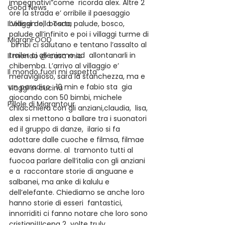
impegnativi”come  ricorda alex. Altre 2 
Good News
ore la strada e’ orribile il paesaggio 
I Viaggi della Tarta
bellissimo,  bosco, palude, bosco, 
palude all’infinito e poi i villaggi turme di 
MigranFOOD
 bimbi ci salutano e tentano l’assalto al 
trailer ci alleniamo ad  allontanarli in 
Il mondo @ casa mia
chibemba. L’arrivo al villaggio e’ 
Il mondo fuori mi aspetta
meraviglioso, sara la stanchezza, ma e 
un paradiso . 10 min e fabio sta  gia 
Viaggi in cucina
giocando con 50 bimbi, michele 
Pillole di Migrantour
chiacchiera con gli anziani,claudia,  lisa, 
alex si mettono a ballare tra i suonatori 
ed il gruppo di danze,  ilario si fa 
adottare dalle cuoche e filmsa, filmae 
eavans dorme. al  tramonto tutti al 
fuocoa parlare dell’italia con gli anziani 
e a  raccontare storie di anguane e 
salbanei, ma anke di kalulu e  
dell’elefante. Chiediamo se anche loro 
hanno storie di esseri  fantastici, 
innorriditi ci fanno notare che loro sono 
cristiani!!!cena 2  volte truly 