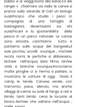
babbo e ai viaggi.Sosta alla baracca dei 
ranger x  chiamare via radio le canoe e 
pranzo sulla veranda di Carl un biologo  
sudafricaco che studia i pesci in 
compagnia di una famiglia di  
barbagianni, dissertazioni sui vini 
sudafricani e la spostenibilita  della 
pesca in un parco naturale. Le canoe 
sono arrivate, carichiamo  tutto e 
partiamo sulle acque del bangwelu,il 
sole picchia, uccelli  ovunque , michele 
recita nomi, le pertiche si abbassano, 
lechwe  nell’acqua, ilario filma, ninfee 
viola e bianche ovunquw.Incrociamo  
molte piroghe ci si ferma a parlare, ci 
mostrano le catture di oggi,  l’isola il 
camp le tende. Canoaa serale, con 
tramonto, pace, silenzio, ma anche 
villaggi di canne su isole di fango e reti e 
bimbi, tanti bimbi. cena le locuste al 
lavoro..lechwe che saltano nell’acqua , 
stelle, sonno.