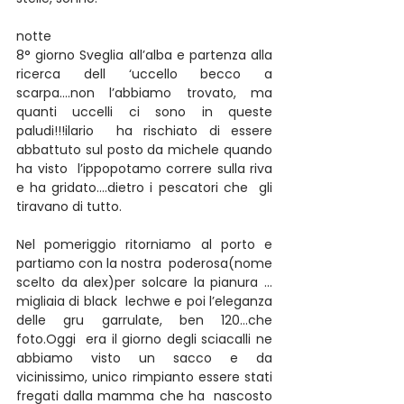
notte
8° giorno Sveglia all’alba e partenza alla 
ricerca dell ‘uccello becco a 
scarpa….non l’abbiamo trovato, ma 
quanti uccelli ci sono in queste 
paludi!!!ilario  ha rischiato di essere 
abbattuto sul posto da michele quando 
ha visto  l’ippopotamo correre sulla riva 
e ha gridato….dietro i pescatori che  gli 
tiravano di tutto.
Nel pomeriggio ritorniamo al porto e 
partiamo con la nostra  poderosa(nome 
scelto da alex)per solcare la pianura …
migliaia di black  lechwe e poi l’eleganza 
delle gru garrulate, ben 120…che 
foto.Oggi  era il giorno degli sciacalli ne 
abbiamo visto un sacco e da  
vicinissimo, unico rimpianto essere stati 
fregati dalla mamma che ha  nascosto 