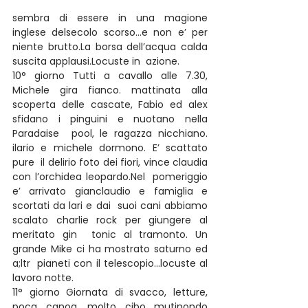
sembra di essere in una magione 
inglese delsecolo scorso…e non e’ per  
niente brutto.La borsa dell’acqua calda 
suscita applausi.Locuste in  azione.
10° giorno Tutti a cavallo alle 7.30, 
Michele gira fianco. mattinata alla 
scoperta delle cascate, Fabio ed alex 
sfidano i pinguini e nuotano nella 
Paradaise  pool, le ragazza nicchiano. 
ilario e michele dormono. E’ scattato 
pure  il delirio foto dei fiori, vince claudia 
con l’orchidea leopardo.Nel  pomeriggio 
e’ arrivato gianclaudio e famiglia e 
scortati da lari e dai  suoi cani abbiamo 
scalato charlie rock per giungere al 
meritato gin  tonic al tramonto. Un 
grande Mike ci ha mostrato saturno ed 
a;ltr  pianeti con il telescopio…locuste al 
lavoro notte.
11° giorno Giornata di svacco, letture, 
poca canoa, molto cibo….mutinondo 