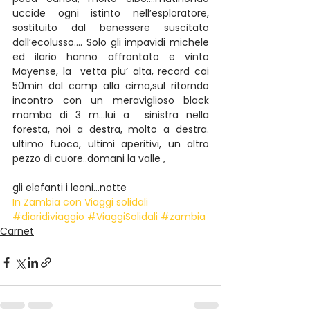
uccide ogni istinto nell’esploratore, 
sostituito dal benessere suscitato 
dall’ecolusso…. Solo gli impavidi michele 
ed ilario hanno affrontato e vinto 
Mayense, la  vetta piu’ alta, record cai 
50min dal camp alla cima,sul ritorndo  
incontro con un meraviglioso black 
mamba di 3 m…lui a  sinistra nella  
foresta, noi a destra, molto a destra. 
ultimo fuoco, ultimi aperitivi, un altro 
pezzo di cuore..domani la valle ,
gli elefanti i leoni…notte
In Zambia con Viaggi solidali
#diaridiviaggio
#ViaggiSolidali
#zambia
Carnet