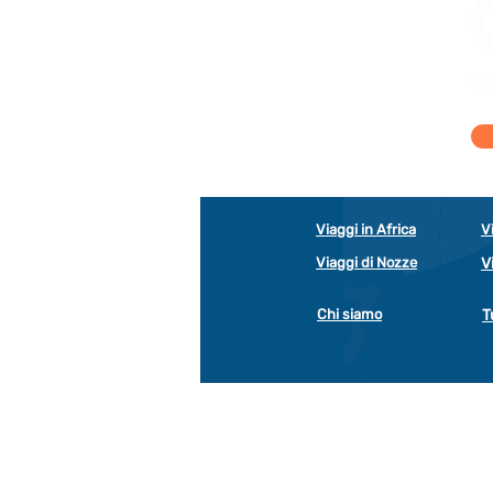
Viaggi in Africa
V
Viaggi di Nozze
V
Chi siamo
T