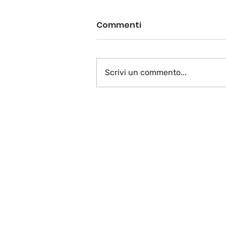
Commenti
Scrivi un commento...
Vive la France plurielle…
La fin!