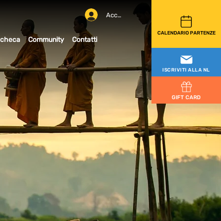
Accedi
CALENDARIO PARTENZE
checa
Community
Contatti
ISCRIVITI ALLA NL
GIFT CARD