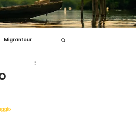
Migrantour
D
do
ole di Migrantour
aggio