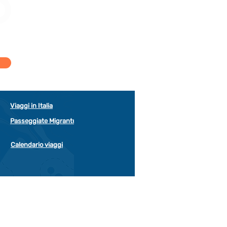
Viaggi in Italia
Passeggiate Migrantur
Calendario viaggi