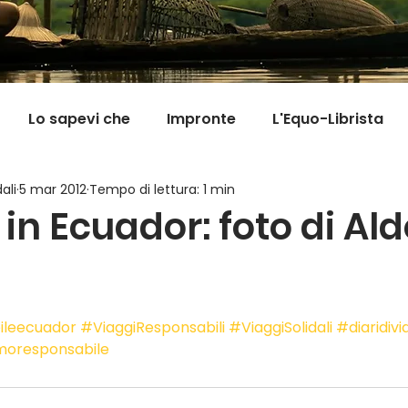
Lo sapevi che
Impronte
L'Equo-Librista
ali
5 mar 2012
Tempo di lettura: 1 min
Good News
I Viaggi della Tarta
MigranFOO
in Ecuador: foto di Al
Il mondo fuori mi aspetta
Viaggi in cucina
Pill
ileecuador
#ViaggiResponsabili
#ViaggiSolidali
#diaridivi
moresponsabile