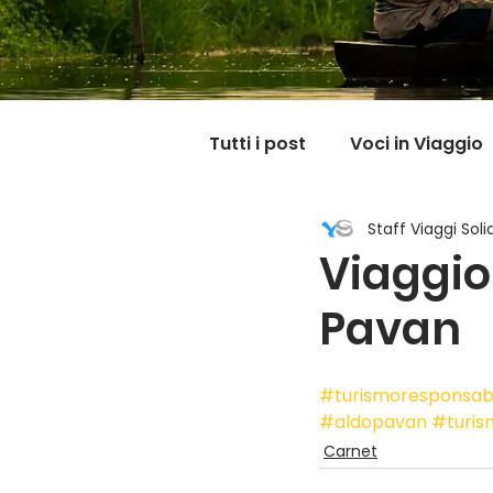
Tutti i post
Voci in Viaggio
Staff Viaggi Solid
Dicono di noi
Carnet
Viaggio 
Pavan
Il mondo @ casa mia
#turismoresponsab
#aldopavan
#turis
Carnet