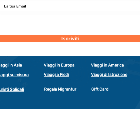
Dichiaro di concedere i consenso al trattamento dei miei dati personali
secondo la regolamentazione indicata nel documento di PRIVACY POLICY
indicato al seguente documento.
Visualizza termini d'uso
Iscriviti
iaggi in Asia
Viaggi in Europa
Viaggi in America
iaggi su misura
Viaggi a Piedi
Viaggi di Istruzione
uristi Solidali
Regala Migrantur
GIft Card