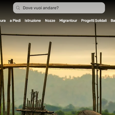
sura
a Piedi
Istruzione
Nozze
Migrantour
Progetti Solidali
Ba