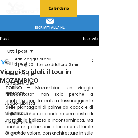
Calendario
ISCRIVITI ALLA NL
Post
Iscriviti
Tutti i post
Staff Viaggi Solidali
Tutti i post
10 mag 2011
Tempo di lettura: 3 min
Viaggi Solidali: il tour in
Voci in Viaggio
MOZAMBICO
Lo sapevi che
TORINO
 – Mozambico: un viaggio 
Impronte
“inaspettato”, non solo perché a 
contatto con la natura lussureggiante 
L'Equo-Librista
delle piantagioni di palme da cocco e di 
Migrantour
anacardi, che nascondono una costa di 
incredibile bellezza e incontaminata. Ma 
Dicono di noi
anche un patrimonio storico e culturale 
Carnet
di grande valore, con architetture in stile 