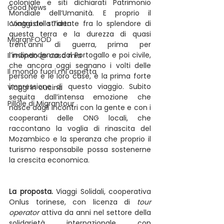
coloniale e siti dichiarati Patrimonio 
Good News
Mondiale dell’Umanità. E proprio il 
I Viaggi della Tarta
contrasto stridente fra lo splendore di 
questa terra e la durezza di quasi 
MigranFOOD
trent’anni di guerra, prima per 
l’indipendenza dal Portogallo e poi civile, 
Il mondo @ casa mia
che ancora oggi segnano i volti delle 
Il mondo fuori mi aspetta
persone e le loro case, è la prima forte 
impressione di questo viaggio. Subito 
Viaggi in cucina
seguita dall’intensa emozione che 
Pillole di Migrantour
nasce dagli incontri con la gente e con i 
cooperanti delle ONG locali, che 
raccontano la voglia di rinascita del 
Mozambico e la speranza che proprio il 
turismo responsabile possa sostenerne 
la crescita economica.
La proposta.
 Viaggi Solidali, cooperativa 
Onlus torinese, con licenza di 
tour 
operator 
attiva da anni nel settore della 
solidarietà internazionale con 