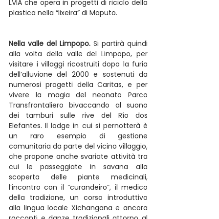
LVIA che opera in progetti di riciclo della 
plastica nella “lixeira” di Maputo.
Nella valle del Limpopo.
 Si partirà quindi 
alla volta della valle del Limpopo, per 
visitare i villaggi ricostruiti dopo la furia 
dell’alluvione del 2000 e sostenuti da 
numerosi progetti della Caritas, e per 
vivere la magia del neonato Parco 
Transfrontaliero bivaccando al suono 
dei tamburi sulle rive del Río dos 
Elefantes. Il lodge in cui si pernotterà è 
un raro esempio di gestione 
comunitaria da parte del vicino villaggio, 
che propone anche svariate attività tra 
cui le passeggiate in savana alla 
scoperta delle piante medicinali, 
l’incontro con il “curandeiro”, il medico 
della tradizione, un corso introduttivo 
alla lingua locale Xichangana e ancora 
racconti e danze tradizionali attorno al 