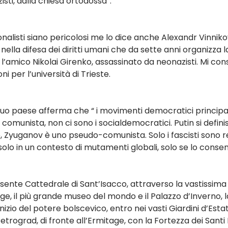
isti, dalla chiesa ortodossa”.
onalisti siano pericolosi me lo dice anche Alexandr Vinniko
ella difesa dei diritti umani che da sette anni organizza 
e l’amico Nikolai Girenko, assassinato da neonazisti. Mi co
ni per l’università di Trieste.
 suo paese afferma che “ i movimenti democratici principal
 comunista, non ci sono i socialdemocratici. Putin si defini
 Zyuganov è uno pseudo-comunista. Solo i fascisti sono real
olo in un contesto di mutamenti globali, solo se lo consent
ente Cattedrale di Sant’Isacco, attraverso la vastissima 
ge, il più grande museo del mondo e il Palazzo d’Inverno, la
’inizio del potere bolscevico, entro nei vasti Giardini d’Es
 Petrograd, di fronte all’Ermitage, con la Fortezza dei Santi