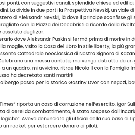
i ponti, con suggestivi canali, splendide chiese ed edifici,
ini. La divide in due parti la Prospettiva Nevskij, un viale di
ero di Aleksandr Nevskij, là dove il principe sconfisse gli 
ragliato con la Piazza dei Decabristi a ricordo della rivol
 assoluto degli zar.
erario dove Aleksandr Puskin si fermò prima di morire in d
a moglie, visito la Casa del Libro in stile liberty, la più gra
possente Cattedrale neoclassica di Nostra Signora di Kazan,
Celebrano una messa cantata, ma vengo distratto da un g
 a un quadro, mi avvicino, ritrae Nicola II con la Famiglia I
ssa ha decretato santi martiri!
n albergo passo per lo storico Gostiny Dvor con negozi, bo
imes” riporta un caso di corruzione nell’esercito. Igor Sul
ta di aerei da combattimento, è stato sospeso dall’incari
logiche”. Aveva denunciato gli ufficiali della sua base di Li
 un racket per estorcere denaro ai piloti.