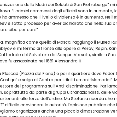
anizzazione delle Madri dei Soldati di San Pietroburgo” mi r
kova. “I crimini commessi dagli ufficiali sono in aumento, l
 ha ammesso che il livello di violenza è in aumento. Nell’e
v è sotto processo per aver dichiarato che nella sua brig
are cibo per cani.”
, magnifica come quella di Mosca, raggiungo il Museo Russ
ublyov e mi fermo di fronte alle opere di Perov, Repin, Kandi
attedrale del Salvatore del Sangue Versato, simile a San B
ove fu assassinato nel 1881 Alessandro II.
 Ploscad (Piazza del Fieno) e per il quartiere dove Fedor 
Castigo” e salgo al Centro per i diritti umani “Memorial”. 
rettore del programma sull’Anti-discriminazione. Parliamo
om, soprattutto da parte di gruppi ultranazionalisti, delle v
tenenti alle forze dell’ordine. Ma Stefania ricorda che non
“E’ difficile convincere le autorità, l’opinione pubblica che
e vogliamo organizzare anche una piccola dimostrazione ve