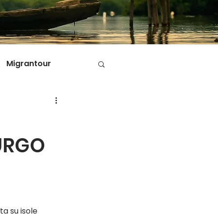
Migrantour
D
BURGO
ole di Migrantour
ta su isole 