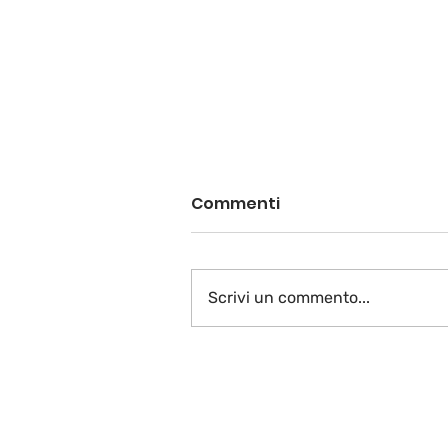
Commenti
Scrivi un commento...
Vive la France plurielle…
La fin!