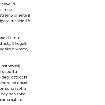
iceve la 
o stesso 
stremo oriente il 
ata ai soldati è 
o di Stato. 
nskij, Chagall, 
asilio a Mosca, 
Dostoevskij 
Mi aspetta 
 degli attacchi 
iolenze ed abusi 
 sono i soli a 
 i gay non sono 
niamo subito 