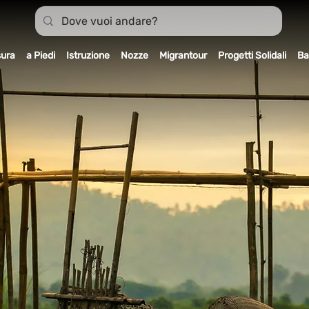
sura
a Piedi
Istruzione
Nozze
Migrantour
Progetti Solidali
Ba