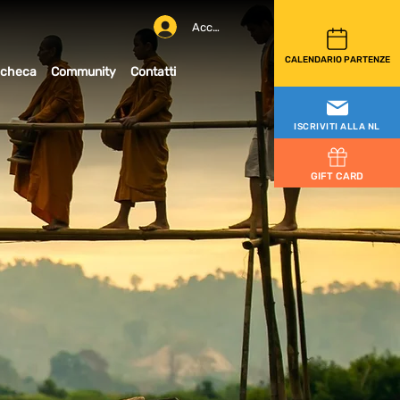
Accedi
CALENDARIO PARTENZE
checa
Community
Contatti
ISCRIVITI ALLA NL
GIFT CARD