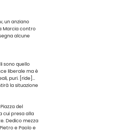
v, un anziano 
la Marcia contro 
nsegna alcune 
i sono quello 
sce liberale ma è 
i, puri. [ride]…
irà la situazione 
Piazza del 
 cui presa alla 
tate. Dedico mezza 
 Pietro e Paolo e 