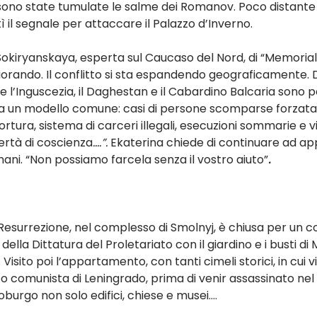
sono state tumulate le salme dei Romanov. Poco distante 
 il segnale per attaccare il Palazzo d’Inverno.
okiryanskaya, esperta sul Caucaso del Nord, di “Memorial”.
iorando. Il conflitto si sta espandendo geograficamente. D
 l’Inguscezia, il Daghestan e il Cabardino Balcaria sono pe
mo a un modello comune: casi di persone scomparse forzat
ortura, sistema di carceri illegali, esecuzioni sommarie e vi
ertà di coscienza
….”. 
Ekaterina chiede di continuare ad app
 umani. “Non possiamo farcela senza il vostro aiuto”
. 
Resurrezione, nel complesso di Smolnyj, è chiusa per un c
ella Dittatura del Proletariato con il giardino e i busti di M
sito poi l’appartamento, con tanti cimeli storici, in cui viss
to comunista di Leningrado, prima di venir assassinato nel 
burgo non solo edifici, chiese e musei….