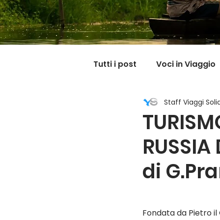
Tutti i post
Voci in Viaggio
Staff Viaggi Solid
Dicono di noi
Carnet
TURISM
RUSSIA 
Il mondo @ casa mia
di G.Pr
Fondata da Pietro il 