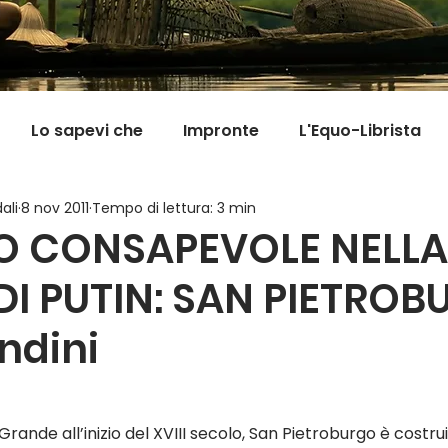
Lo sapevi che
Impronte
L'Equo-Librista
ali
8 nov 2011
Tempo di lettura: 3 min
Good News
I Viaggi della Tarta
MigranFOO
O CONSAPEVOLE NELLA
DI PUTIN: SAN PIETRO
Il mondo fuori mi aspetta
Viaggi in cucina
Pill
andini
Grande all’inizio del XVIII secolo, San Pietroburgo è costrui