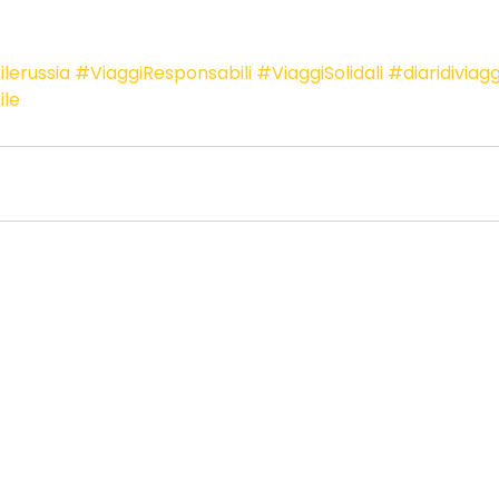
lerussia
#ViaggiResponsabili
#ViaggiSolidali
#diaridiviagg
ile