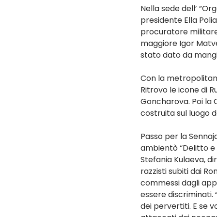
Nella sede dell’ ”Org
presidente Ella Polia
procuratore militare
maggiore Igor Matvee
stato dato da mangi
Con la metropolitana
Ritrovo le icone di R
Goncharova. Poi la C
costruita sul luogo d
Passo per la Sennaja
ambientò “Delitto e 
Stefania Kulaeva, di
razzisti subiti dai R
commessi dagli appar
essere discriminati. 
dei pervertiti. E s