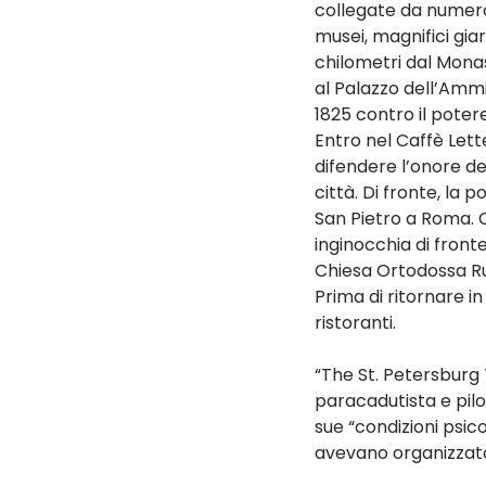
collegate da numeros
musei, magnifici giard
chilometri dal Monast
al Palazzo dell’Ammi
1825 contro il potere
Entro nel Caffè Lett
difendere l’onore dell
città. Di fronte, la 
San Pietro a Roma. 
inginocchia di fronte
Chiesa Ortodossa Ru
Prima di ritornare i
ristoranti.
“The St. Petersburg T
paracadutista e pilo
sue “condizioni psico
avevano organizzato