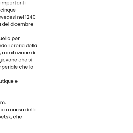
 importanti 
 cinque 
svedesi nel 1240, 
ta del dicembre 
uello per 
nde libreria della 
 a imitazione di 
iovane che si 
mperiale che la 
utique e 
im, 
co a causa delle 
petsk, che 