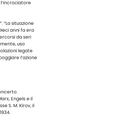
l’Incrociatore 
 “La situazione 
ieci anni fa era 
rcorsi da seri 
amente, uso 
olazioni legate 
oggiare l’azione 
oncerto. 
arx, Engels e il 
e S. M. Kirov, il 
1934.