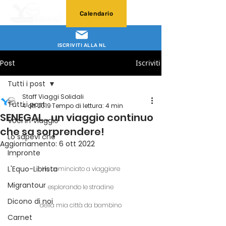
Calendario
ISCRIVITI ALLA NL
Post
Iscriviti
Tutti i post
Staff Viaggi Solidali
Tutti i post
4 ott 2019
Tempo di lettura: 4 min
SENEGAL… un viaggio continuo
Voci in Viaggio
che sa sorprendere!
Lo sapevi che
Aggiornamento:
6 ott 2022
Impronte
L'Equo-Librista
Ho cominciato a viaggiare
Migrantour
esplorando le stradine
Dicono di noi
della mia città da bambino
Carnet