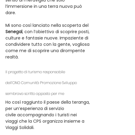
senso di meraviglia che solo 
l’immersione in una terra nuova può 
dare.
Mi sono così lanciato nella scoperta del 
Senegal
, con l’obiettivo di scoprire posti, 
culture e fantasie nuove. Impaziente di 
condividere tutto con la gente, vogliosa 
come me di scoprire una dirompente 
realtà.
Il progetto di turismo responsabile
dell’ONG Comunità Promozione Sviluppo
sembrava scritto apposta per me
Ho così raggiunto il paese della teranga, 
per un’esperienza di servizio 
civile accompagnando i turisti nei 
viaggi che la CPS organizza insieme a 
Viaggi Solidali.