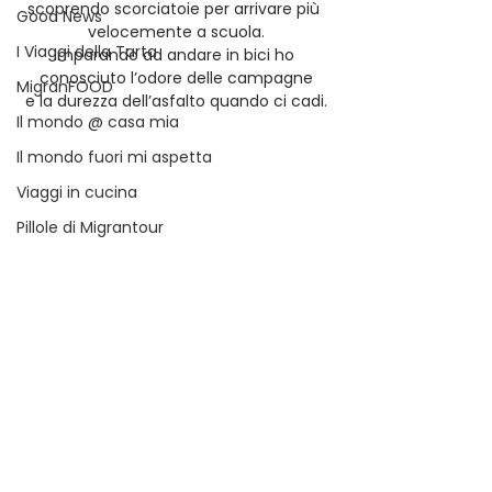
scoprendo scorciatoie per arrivare più 
Good News
velocemente a scuola.
I Viaggi della Tarta
Imparando ad andare in bici ho 
conosciuto l’odore delle campagne
MigranFOOD
e la durezza dell’asfalto quando ci cadi.
Il mondo @ casa mia
Il mondo fuori mi aspetta
Viaggi in cucina
Pillole di Migrantour