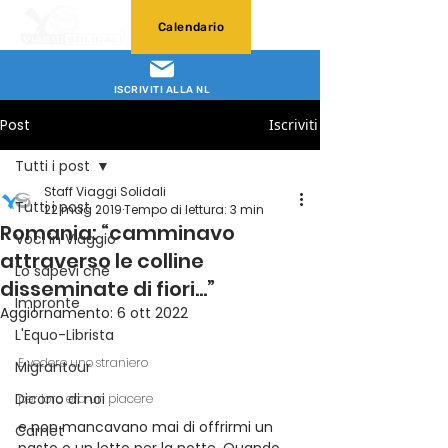
Calendario
ISCRIVITI ALLA NL
Post
Iscriviti
Tutti i post
Staff Viaggi Solidali
Tutti i post
22 mag 2019
Tempo di lettura: 3 min
Romania: “camminavo
Voci in Viaggio
attraverso le colline
Lo sapevi che
disseminate di fiori…”
Impronte
Aggiornamento:
6 ott 2022
L'Equo-Librista
E vedere uno straniero
Migrantour
Dicono di noi
per loro era un piacere 
e non mancavano mai di offrirmi un 
Carnet