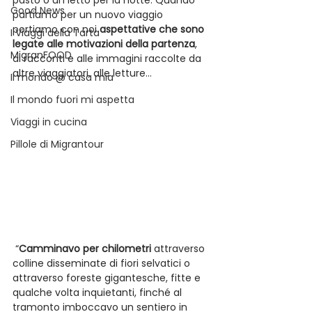
pasto o un letto per la notte. Quando 
Good News
partiamo per un nuovo viaggio 
portiamo con noi 
aspettative che sono 
I Viaggi della Tarta
legate alle motivazioni della partenza
, 
MigranFOOD
ai racconti e alle immagini raccolte da 
altre viaggiatori, alle letture…
Il mondo @ casa mia
Il mondo fuori mi aspetta
Viaggi in cucina
Pillole di Migrantour
 “
Camminavo per chilometri
 attraverso 
colline disseminate di fiori selvatici o 
attraverso foreste gigantesche, fitte e 
qualche volta inquietanti, finché al 
tramonto imboccavo un sentiero in 