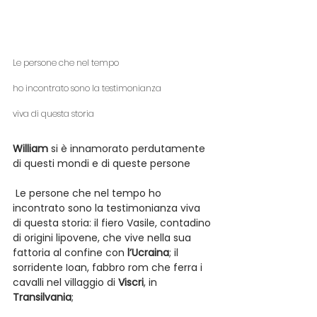
Le persone che nel tempo
ho incontrato sono la testimonianza
viva di questa storia
William
 si è innamorato perdutamente 
di questi mondi e di queste persone
 Le persone che nel tempo ho 
incontrato sono la testimonianza viva 
di questa storia: il fiero Vasile, contadino 
di origini lipovene, che vive nella sua 
fattoria al confine con 
l’Ucraina
; il 
sorridente Ioan, fabbro rom che ferra i 
cavalli nel villaggio di 
Viscri
, in 
Transilvania
;