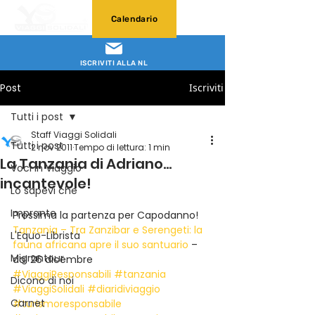
Calendario
ISCRIVITI ALLA NL
Post
Iscriviti
Tutti i post
Staff Viaggi Solidali
Tutti i post
2 nov 2011
Tempo di lettura: 1 min
La Tanzania di Adriano…
Voci in Viaggio
incantevole!
Lo sapevi che
Impronte
Prossima la partenza per Capodanno!
Tanzania – Tra Zanzibar e Serengeti: la 
L'Equo-Librista
fauna africana apre il suo santuario 
– 
Migrantour
dal 26 dicembre
#ViaggiResponsabili
#tanzania
Dicono di noi
#ViaggiSolidali
#diaridiviaggio
Carnet
#turismoresponsabile