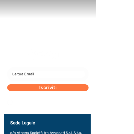
Newsletter
abbonati e rimani sempre
aggiornato nostre novità
Iscriviti
Dichiaro di concedere i consenso al trattamento dei
miei dati personali secondo la regolamentazione
indicata nel documento di PRIVACY POLICY indicato
al seguente documento.
Visualizza termini d'uso
Sede Legale
c/o Athena Società tra Avvocati S.r.l. S.t.a.