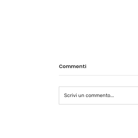
Commenti
Scrivi un commento...
Vive la France plurielle…
La fin!