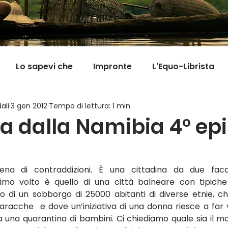
Lo sapevi che
Impronte
L'Equo-Librista
ali
3 gen 2012
Tempo di lettura: 1 min
Good News
I Viaggi della Tarta
MigranFOO
tta dalla Namibia 4° ep
Il mondo fuori mi aspetta
Viaggi in cucina
Pill
a di contraddizioni. È una cittadina da due facc
primo volto è quello di una città balneare con tipiche c
o di un sobborgo di 25000 abitanti di diverse etnie, ch
acche  e dove un’iniziativa di una donna riesce a far v
a una quarantina di bambini. Ci chiediamo quale sia il m