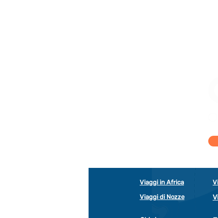
Viaggi in Africa
V
Viaggi di Nozze
V