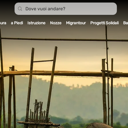
sura
a Piedi
Istruzione
Nozze
Migrantour
Progetti Solidali
Ba