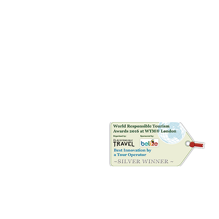
Riconoscimenti
©