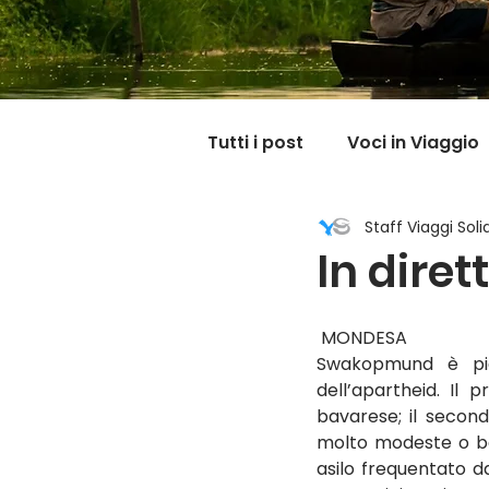
Tutti i post
Voci in Viaggio
Staff Viaggi Solid
Dicono di noi
Carnet
In dire
Il mondo @ casa mia
 MONDESA
Swakopmund è pien
dell’apartheid. Il 
bavarese; il second
molto modeste o bar
asilo frequentato d