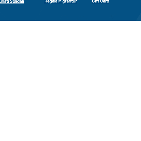
uristi Solidali
Regala Migrantur
GIft Card