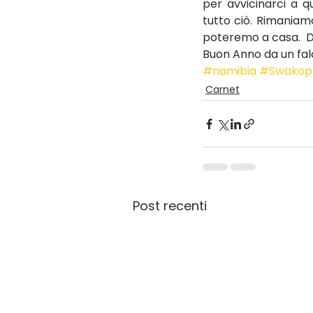
per avvicinarci a q
tutto ciò. Rimania
poteremo a casa.  Del
Buon Anno da un falò
#namibia
#Swakop
Carnet
Post recenti