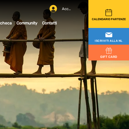
Accedi
CALENDARIO PARTENZE
checa
Community
Contatti
ISCRIVITI ALLA NL
GIFT CARD