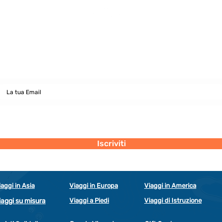
Newsletter
abbonati e rimani sempre aggiornato nostre novità
Dichiaro di concedere i consenso al trattamento dei miei dati personali
secondo la regolamentazione indicata nel documento di PRIVACY POLICY
indicato al seguente documento.
Visualizza termini d'uso
Iscriviti
iaggi in Asia
Viaggi in Europa
Viaggi in America
iaggi su misura
Viaggi a Piedi
Viaggi di Istruzione