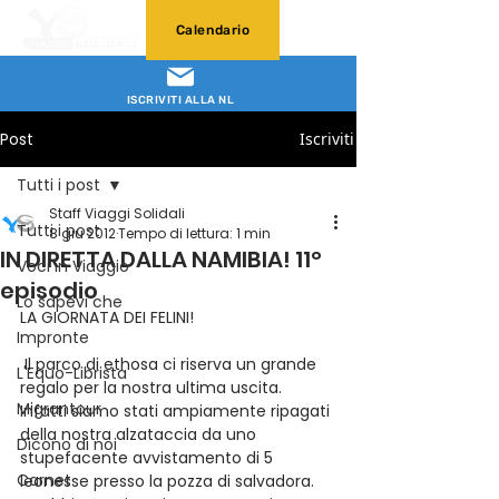
Calendario
ISCRIVITI ALLA NL
Post
Iscriviti
Tutti i post
Staff Viaggi Solidali
Tutti i post
8 giu 2012
Tempo di lettura: 1 min
IN DIRETTA DALLA NAMIBIA! 11°
Voci in Viaggio
episodio
Lo sapevi che
LA GIORNATA DEI FELINI!
Impronte
 Il parco di ethosa ci riserva un grande 
L'Equo-Librista
regalo per la nostra ultima uscita. 
Migrantour
Infatti siamo stati ampiamente ripagati 
della nostra alzataccia da uno 
Dicono di noi
stupefacente avvistamento di 5 
Carnet
leonesse presso la pozza di salvadora. 