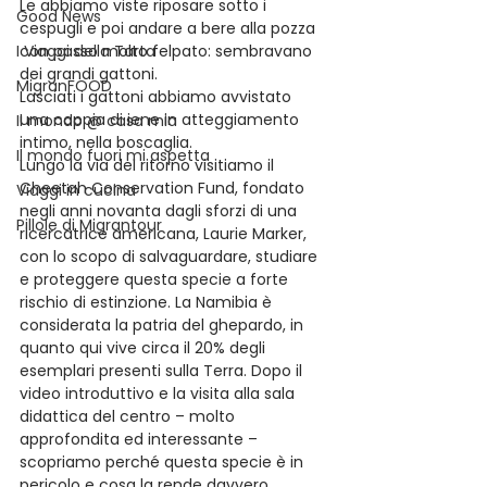
Le abbiamo viste riposare sotto i 
Good News
cespugli e poi andare a bere alla pozza 
I Viaggi della Tarta
con passo molto felpato: sembravano 
dei grandi gattoni.
MigranFOOD
Lasciati i gattoni abbiamo avvistato 
una coppia di iene in atteggiamento 
Il mondo @ casa mia
intimo, nella boscaglia.
Il mondo fuori mi aspetta
Lungo la via del ritorno visitiamo il 
Cheetah Conservation Fund, fondato 
Viaggi in cucina
negli anni novanta dagli sforzi di una 
Pillole di Migrantour
ricercatrice americana, Laurie Marker, 
con lo scopo di salvaguardare, studiare 
e proteggere questa specie a forte 
rischio di estinzione. La Namibia è 
considerata la patria del ghepardo, in 
quanto qui vive circa il 20% degli 
esemplari presenti sulla Terra. Dopo il 
video introduttivo e la visita alla sala 
didattica del centro – molto 
approfondita ed interessante – 
scopriamo perché questa specie è in 
pericolo e cosa la rende davvero 