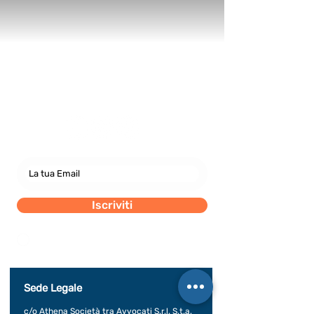
Newsletter
abbonati e rimani sempre
aggiornato nostre novità
Iscriviti
Dichiaro di concedere i consenso al trattamento dei
miei dati personali secondo la regolamentazione
indicata nel documento di PRIVACY POLICY indicato
al seguente documento.
Visualizza termini d'uso
Sede Legale
c/o Athena Società tra Avvocati S.r.l. S.t.a.