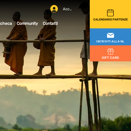
Accedi
CALENDARIO PARTENZE
checa
Community
Contatti
ISCRIVITI ALLA NL
GIFT CARD