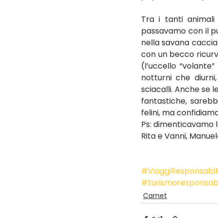
Tra i tanti animal
passavamo con il pu
nella savana caccian
con un becco ricurvo
(l’uccello “volante”
notturni che diurni
sciacalli. Anche se l
fantastiche, sarebb
felini, ma confidiamo
Ps: dimenticavamo l
Rita e Vanni, Manue
#ViaggiResponsabil
#turismoresponsab
Carnet