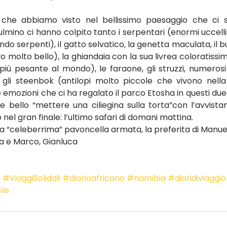
i che abbiamo visto nel bellissimo paesaggio che ci 
lmino ci hanno colpito tanto i serpentari (enormi uccel
do serpenti), il gatto selvatico, la genetta maculata, il b
 molto bello), la ghiandaia con la sua livrea coloratissima,
 più pesante al mondo), le faraone, gli struzzi, numerosi t
, gli steenbok (antilopi molto piccole che vivono nella 
e emozioni che ci ha regalato il parco Etosha in questi due 
e bello “mettere una ciliegina sulla torta”con l’avvista
 nel gran finale: l’ultimo safari di domani mattina.
a “celeberrima” pavoncella armata, la preferita di Manue
la e Marco, Gianluca
i
#ViaggiSolidali
#diarioafricano
#namibia
#diaridiviaggio
ile