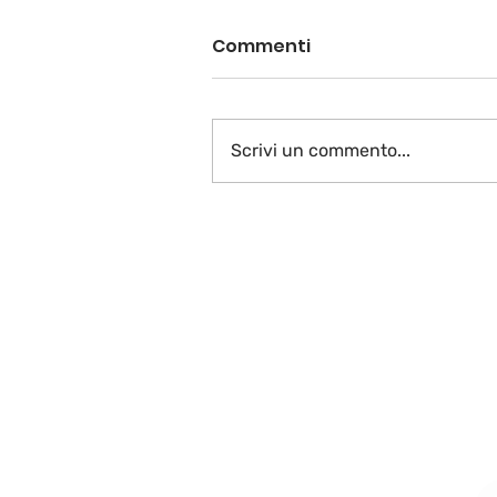
Commenti
Scrivi un commento...
Vive la France plurielle…
La fin!