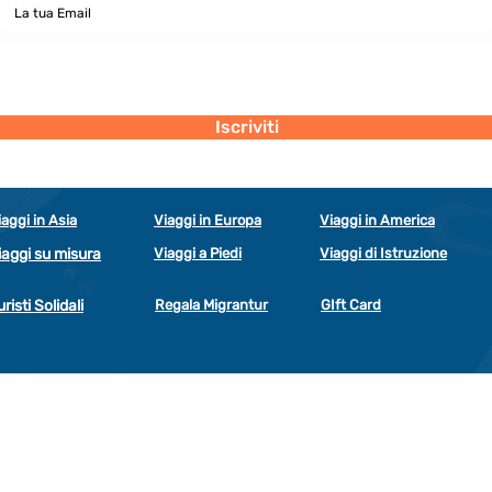
Dichiaro di concedere i consenso al trattamento dei miei dati personali
secondo la regolamentazione indicata nel documento di PRIVACY POLICY
indicato al seguente documento.
Visualizza termini d'uso
Iscriviti
iaggi in Asia
Viaggi in Europa
Viaggi in America
iaggi su misura
Viaggi a Piedi
Viaggi di Istruzione
uristi Solidali
Regala Migrantur
GIft Card