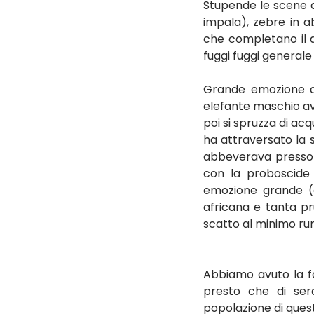
Stupende le scene di 
impala), zebre in ab
che completano il qu
fuggi fuggi generale
Grande emozione q
elefante maschio av
poi si spruzza di acq
ha attraversato la 
abbeverava presso 
con la proboscide 
emozione grande (e
africana e tanta pr
scatto al minimo ru
Abbiamo avuto la for
presto che di sera;
popolazione di quest