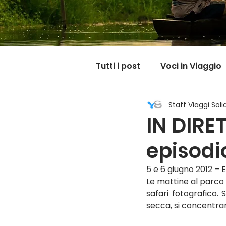
Tutti i post
Voci in Viaggio
Staff Viaggi Solid
Dicono di noi
Carnet
IN DIRE
episodi
Il mondo @ casa mia
5 e 6 giugno 2012 – 
Le mattine al parco E
safari fotografico. 
secca, si concentra