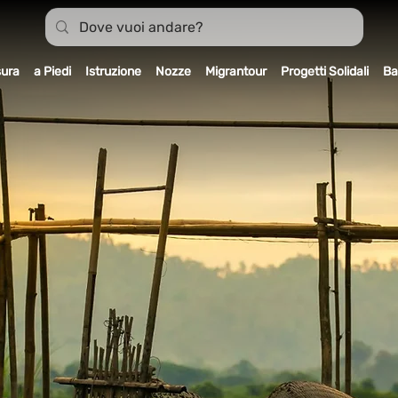
sura
a Piedi
Istruzione
Nozze
Migrantour
Progetti Solidali
Ba