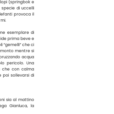
lopi (springbok e 
specie di uccelli 
efanti provoca il 
rmi.
me esemplare di 
ide prima beve e 
i “gemelli” che ci 
amonto mentre si 
pruzzando acqua 
o pericolo. Una 
a che con calma 
oi sollevarsi di 
ni sia al mattino 
ega Gianluca, la 