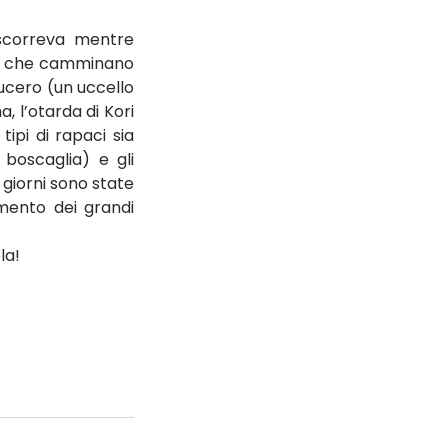
scorreva mentre 
li che camminano 
ucero (un uccello 
 l’otarda di Kori 
ipi di rapaci sia 
boscaglia) e gli 
giorni sono state 
mento dei grandi 
la!