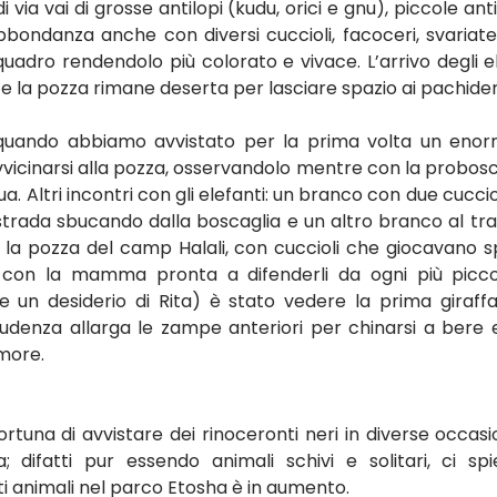
via vai di grosse antilopi (kudu, orici e gnu), piccole anti
bondanza anche con diversi cuccioli, facoceri, svariate 
adro rendendolo più colorato e vivace. L’arrivo degli el
 e la pozza rimane deserta per lasciare spazio ai pachide
uando abbiamo avvistato per la prima volta un enor
vicinarsi alla pozza, osservandolo mentre con la probosc
ua. Altri incontri con gli elefanti: un branco con due cucciol
strada sbucando dalla boscaglia e un altro branco al tr
la pozza del camp Halali, con cuccioli che giocavano s
con la mamma pronta a difenderli da ogni più piccol
 un desiderio di Rita) è stato vedere la prima giraff
udenza allarga le zampe anteriori per chinarsi a bere e p
more.
tuna di avvistare dei rinoceronti neri in diverse occasio
 difatti pur essendo animali schivi e solitari, ci spi
i animali nel parco Etosha è in aumento.