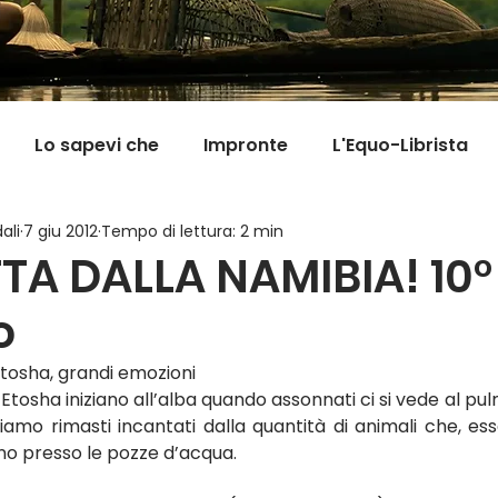
Lo sapevi che
Impronte
L'Equo-Librista
ali
7 giu 2012
Tempo di lettura: 2 min
Good News
I Viaggi della Tarta
MigranFOO
TTA DALLA NAMIBIA! 10°
o
Il mondo fuori mi aspetta
Viaggi in cucina
Pill
Etosha, grandi emozioni
tosha iniziano all’alba quando assonnati ci si vede al pulmi
Siamo rimasti incantati dalla quantità di animali che, es
no presso le pozze d’acqua.