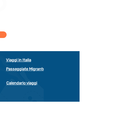
Viaggi in Italia
Passeggiate Migrantur
Calendario viaggi