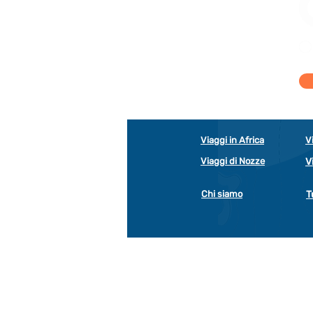
Viaggi in Africa
V
Viaggi di Nozze
V
Chi siamo
T