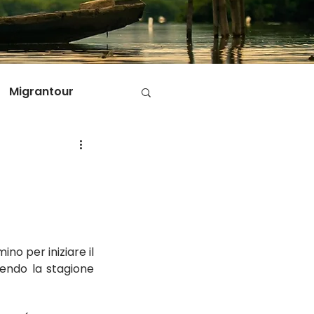
Migrantour
D
ole di Migrantour
no per iniziare il 
sendo la stagione 