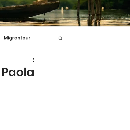
Migrantour
D
e Paola
ole di Migrantour