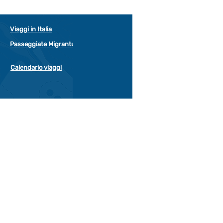
Viaggi in Italia
Passeggiate Migrantur
Calendario viaggi