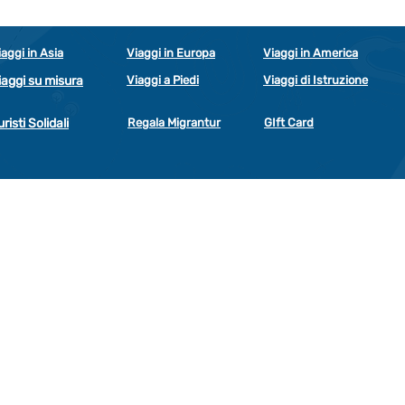
iaggi in Asia
Viaggi in Europa
Viaggi in America
iaggi su misura
Viaggi a Piedi
Viaggi di Istruzione
uristi Solidali
Regala Migrantur
GIft Card