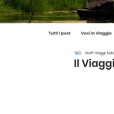
Tutti i post
Voci in Viaggio
Staff Viaggi Solid
Dicono di noi
Carnet
Il Viagg
Il mondo @ casa mia