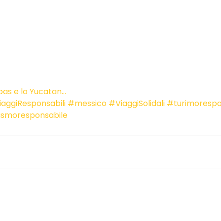
apas e lo Yucatan…
aggiResponsabili
#messico
#ViaggiSolidali
#turimorespo
ismoresponsabile