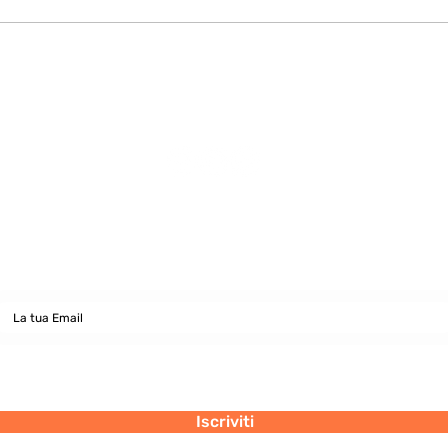
Viv
Vive la France plurielle…
La suite!
Newsletter
abbonati e rimani sempre aggiornato nostre novità
Dichiaro di concedere i consenso al trattamento dei miei dati personali
secondo la regolamentazione indicata nel documento di PRIVACY POLICY
indicato al seguente documento.
Visualizza termini d'uso
Iscriviti