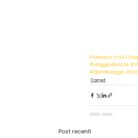
Il Messico tra il Chi
#viaggiodinozze
#Vi
#diaridiviaggio
#tur
Carnet
Post recenti