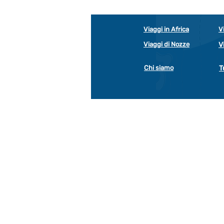
Viaggi in Africa
V
Viaggi di Nozze
V
Chi siamo
T