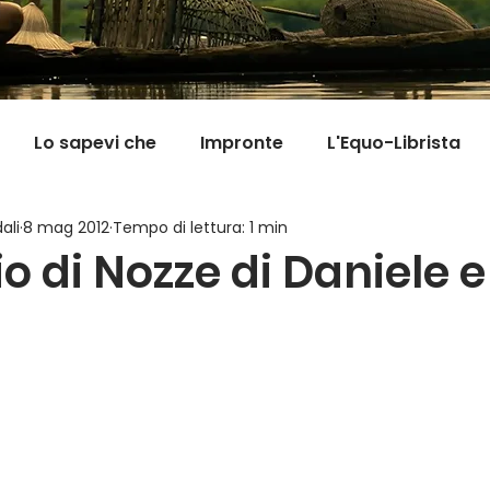
Lo sapevi che
Impronte
L'Equo-Librista
ali
8 mag 2012
Tempo di lettura: 1 min
Good News
I Viaggi della Tarta
MigranFOO
io di Nozze di Daniele 
Il mondo fuori mi aspetta
Viaggi in cucina
Pill