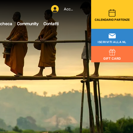
Accedi
CALENDARIO PARTENZE
checa
Community
Contatti
ISCRIVITI ALLA NL
GIFT CARD