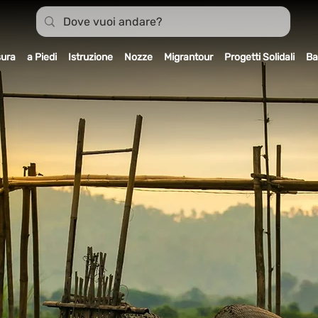
sura
a Piedi
Istruzione
Nozze
Migrantour
Progetti Solidali
Ba