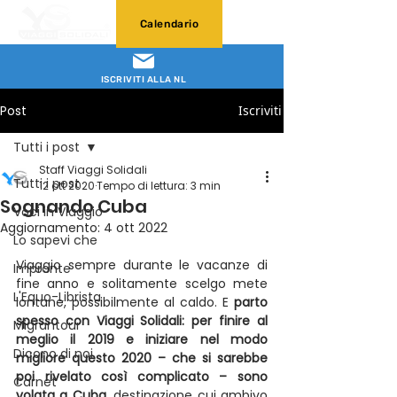
Calendario
ISCRIVITI ALLA NL
Post
Iscriviti
Tutti i post
Staff Viaggi Solidali
Tutti i post
12 ott 2020
Tempo di lettura: 3 min
Sognando Cuba
Voci in Viaggio
Aggiornamento:
4 ott 2022
Lo sapevi che
Viaggio sempre durante le vacanze di 
Impronte
fine anno e solitamente scelgo mete 
L'Equo-Librista
lontane, possibilmente al caldo. E 
parto 
spesso con Viaggi Solidali: per finire al 
Migrantour
meglio il 2019 e iniziare nel modo 
Dicono di noi
migliore questo 2020 – che si sarebbe 
poi rivelato così complicato – sono 
Carnet
volata a Cuba
, destinazione cui ambivo 