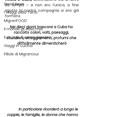
Good News
da tempo – e non ero l’unica, a fine 
agosto la nostra compagnia si era già 
I Viaggi della Tarta
formata.
MigranFOOD
Nei dieci giorni trascorsi a Cuba ho 
Il mondo @ casa mia
raccolto colori, volti, paesaggi, 
Il mondo fuori mi aspetta
situazioni, atteggiamenti, profumi che 
difficilmente dimenticherò
Viaggi in cucina
Pillole di Migrantour
In particolare ricorderò a lungo le 
coppie, le famiglie, le donne che hanno 