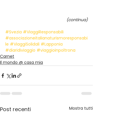
(continua)
#Svezia
#ViaggiResponsabili
#associazioneitalianaturismoresponsabi
le
#ViaggiSolidali
#Lapponia
#diaridiviaggio
#viaggioinpoltrona
Carnet
Il mondo @ casa mia
Mostra tutti
Post recenti