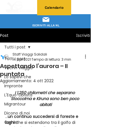
Calendario
ISCRIVITI ALLA NL
Post
Iscriviti
Tutti i post
Staff Viaggi Solidali
Tutti i post
14 apr 2021
Tempo di lettura: 3 min
Aspettando l’aurora – II
Voci in Viaggio
puntata
Lo sapevi che
Aggiornamento:
4 ott 2022
Impronte
I 1.250 chilometri che separano 
L'Equo-Librista
Stoccolma e Kiruna sono ben poco 
Migrantour
abitati
Dicono di noi
…
un continuo succedersi di foreste e 
Carnet
laghi
 che si estendono tra il golfo di 