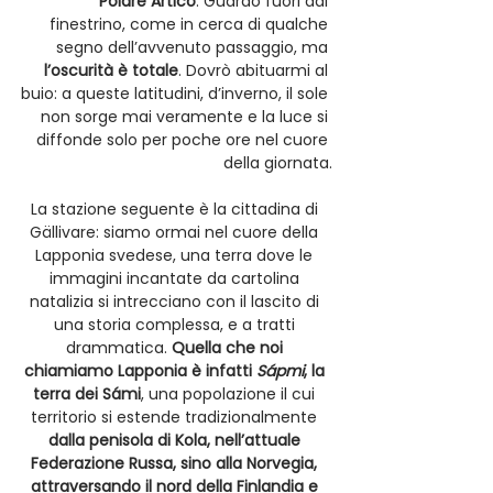
Polare Artico
. Guardo fuori dal 
finestrino, come in cerca di qualche 
segno dell’avvenuto passaggio, ma 
l’oscurità è totale
. Dovrò abituarmi al 
buio: a queste latitudini, d’inverno, il sole 
non sorge mai veramente e la luce si 
diffonde solo per poche ore nel cuore 
della giornata.
La stazione seguente è la cittadina di 
Gällivare: siamo ormai nel cuore della 
Lapponia svedese, una terra dove le 
immagini incantate da cartolina 
natalizia si intrecciano con il lascito di 
una storia complessa, e a tratti 
drammatica.
 Quella che noi 
chiamiamo Lapponia è infatti 
Sápmi
, la 
terra dei Sámi
, una popolazione il cui 
territorio si estende tradizionalmente 
dalla penisola di Kola, nell’attuale 
Federazione Russa, sino alla Norvegia, 
attraversando il nord della Finlandia e 