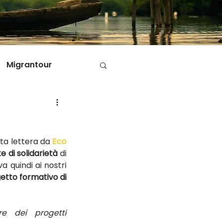
Migrantour
D
ta lettera da 
Eco 
ole di Migrantour
e di solidarietà
 di 
 quindi ai nostri 
tto formativo di 
e dei progetti 