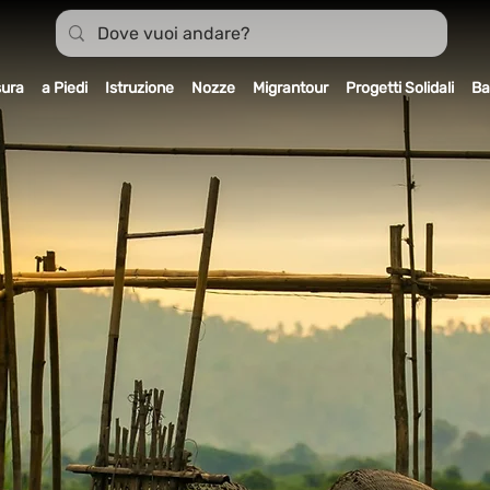
sura
a Piedi
Istruzione
Nozze
Migrantour
Progetti Solidali
Ba