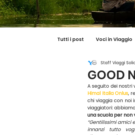
Tutti i post
Voci in Viaggio
Staff Viaggi Solid
Dicono di noi
Carnet
GOOD N
A seguito dei nostri v
Il mondo @ casa mia
Himal Italia Onlus
, 
chi viaggia con noi 
viaggiatori: abbiam
una scuola per non v
“Gentilissimi amici e
innanzi tutto vog