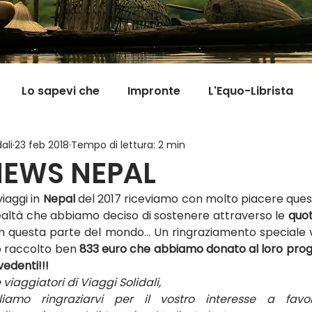
Lo sapevi che
Impronte
L'Equo-Librista
ali
23 feb 2018
Tempo di lettura: 2 min
Good News
I Viaggi della Tarta
MigranFOO
EWS NEPAL
iaggi in 
Nepal
 del 2017 riceviamo con molto piacere ques
Il mondo fuori mi aspetta
Viaggi in cucina
Pill
realtà che abbiamo deciso di sostenere attraverso le 
quot
in questa parte del mondo… Un ringraziamento speciale va
o raccolto ben 
833 euro che abbiamo donato al loro proge
edenti!!!
 viaggiatori di Viaggi Solidali,
liamo ringraziarvi per il vostro interesse a favor