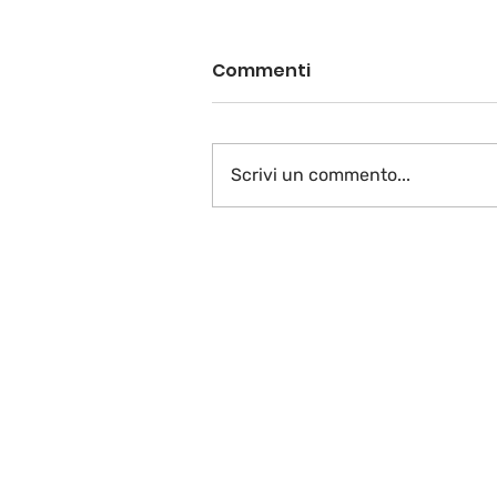
Commenti
Scrivi un commento...
VIAGGI SOLIDALI A FAVOR
DELL’EDUCAZIONE
SCOLASTICA IN NAMIBIA