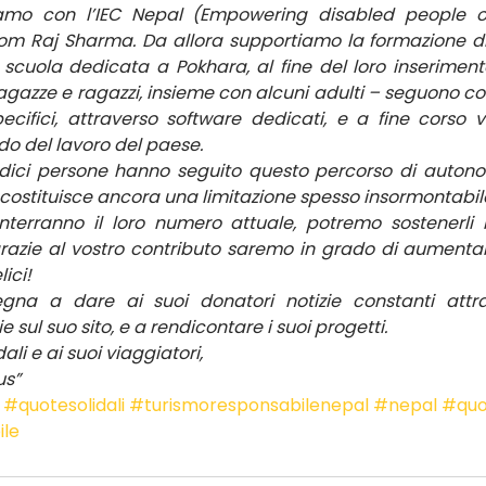
iamo con l’IEC Nepal (Empowering disabled people o
hom Raj Sharma. Da allora supportiamo la formazione di
scuola dedicata a Pokhara, al fine del loro inserimen
 ragazze e ragazzi, insieme con alcuni adulti – seguono cor
ecifici, attraverso software dedicati, e a fine corso 
do del lavoro del paese.
odici persone hanno seguito questo percorso di autono
 costituisce ancora una limitazione spesso insormontabil
nterranno il loro numero attuale, potremo sostenerli 
 grazie al vostro contributo saremo in grado di aumentar
ici!
gna a dare ai suoi donatori notizie constanti attra
ie sul suo sito, e a rendicontare i suoi progetti.
ali e ai suoi viaggiatori,
us”
#quotesolidali
#turismoresponsabilenepal
#nepal
#quot
ile