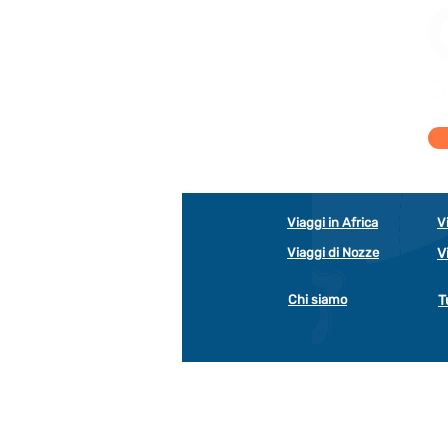
Viaggi in Africa
V
Viaggi di Nozze
V
Chi siamo
T