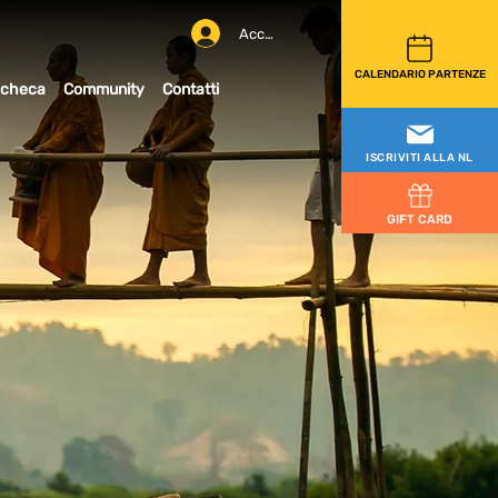
Accedi
CALENDARIO PARTENZE
checa
Community
Contatti
ISCRIVITI ALLA NL
GIFT CARD