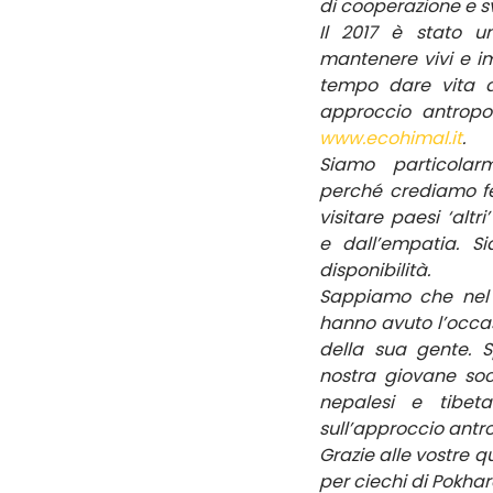
di cooperazione e sv
Il 2017 è stato u
mantenere vivi e im
tempo dare vita a 
www.ecohimal.it
.
Siamo particolar
perché crediamo f
visitare paesi ‘altr
e dall’empatia. Si
disponibilità.
Sappiamo che nel v
hanno avuto l’occas
della sua gente. 
nostra giovane soc
nepalesi e tibeta
sull’approccio antr
Grazie alle vostre q
per ciechi di Pokhar