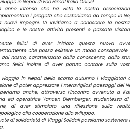
iluppo in Nepal di Eco Himal Italia Onlus!
n anno intenso che ha visto la nostra associazio
plementare i progetti che sosteniamo da tempo in Nepa
nuovi impegni. Vi invitiamo a conoscere la nostra st
mente felici di aver iniziato questa nuova avve
ermamente che possa esistere un modo consapevole di
i’ dal nostro, caratterizzato dalla conoscenza, dallo stud
amo felici inoltre di aver potuto contare sulla vost
iaggio in Nepal dello scorso autunno i viaggiatori di 
ione di poter apprezzare i meravigliosi paesaggi del Nepa
Speriamo anche, attraverso l’incontro avvenuto a K
ia ed operatrice Yancen Diemberger, studentessa di l
ne, di aver stimolato una riflessione sulla real
opologico alla cooperazione allo sviluppo.
uote di solidarietà di Viaggi Solidali possiamo sostenere 
a.