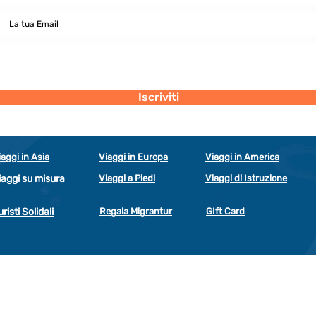
Dichiaro di concedere i consenso al trattamento dei miei dati personali
secondo la regolamentazione indicata nel documento di PRIVACY POLICY
indicato al seguente documento.
Visualizza termini d'uso
Iscriviti
iaggi in Asia
Viaggi in Europa
Viaggi in America
iaggi su misura
Viaggi a Piedi
Viaggi di Istruzione
uristi Solidali
Regala Migrantur
GIft Card