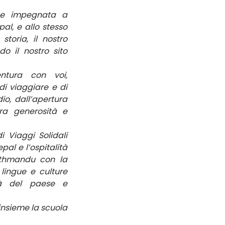
ne impegnata a 
l, e allo stesso 
oria, il nostro 
approccio antropologico e le nostre attività presenti e passate visitando il nostro sito 
ntura con voi, 
 viaggiare e di 
io, dall’apertura 
ra generosità e 
Viaggi Solidali 
l e l’ospitalità 
athmandu con la 
ingue e culture 
tà del paese e 
insieme la scuola 