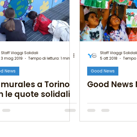
i della Tarta
MigranFOOD
Il mondo fuori mi aspetta
Staff Viaggi Solidali
Staff Viaggi Solidal
3 mag 2019
Tempo di lettura: 1 min
5 ott 2018
Tempo d
lole di Migrantour
d News
Good News
 murales a Torino
Good News 
 le quote solidali
grantour