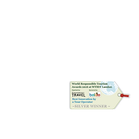
Riconoscimenti
©