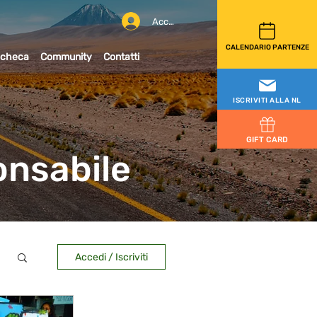
Accedi
CALENDARIO PARTENZE
checa
Community
Contatti
ISCRIVITI ALLA NL
GIFT CARD
onsabile
Accedi / Iscriviti