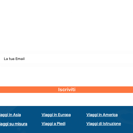
Newsletter
abbonati e rimani sempre aggiornato nostre novità
Dichiaro di concedere i consenso al trattamento dei miei dati personali
secondo la regolamentazione indicata nel documento di PRIVACY POLICY
indicato al seguente documento.
Visualizza termini d'uso
Iscriviti
iaggi in Asia
Viaggi in Europa
Viaggi in America
iaggi su misura
Viaggi a Piedi
Viaggi di Istruzione