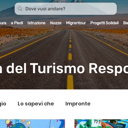
sura
a Piedi
Istruzione
Nozze
Migrantour
Progetti Solidali
Ba
 del Turismo Resp
gio
Lo sapevi che
Impronte
rantour
Dicono di noi
Carnet