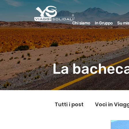
Chi siamo
In Gruppo
Su mi
La bacheca
Tutti i post
Voci in Viag
L'Equo-Librista
Mig