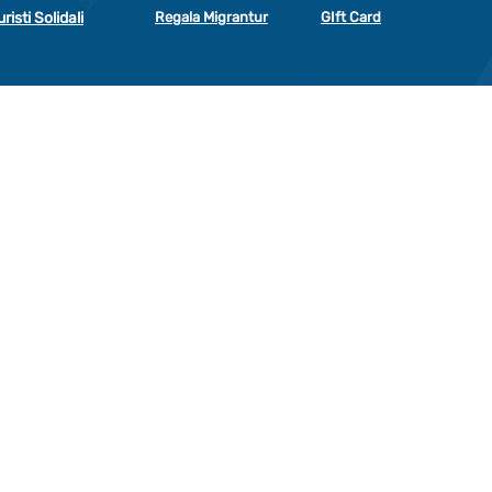
uristi Solidali
Regala Migrantur
GIft Card