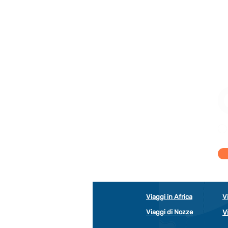
Viaggi in Africa
V
Viaggi di Nozze
V