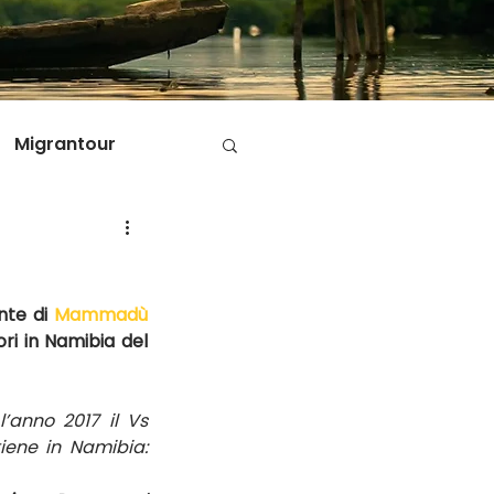
Migrantour
D
te di 
Mammadù 
ole di Migrantour
ori in Namibia del 
anno 2017 il Vs 
iene in Namibia: