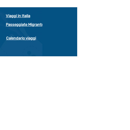
Viaggi in Italia
Passeggiate Migrantur
Calendario viaggi