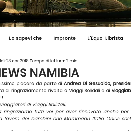
Lo sapevi che
Impronte
L'Equo-Librista
ali
23 apr 2018
Tempo di lettura: 2 min
Good News
I Viaggi della Tarta
MigranFOO
EWS NAMIBIA
issimo piacere da parte di 
Andrea Di Gesualdo, presiden
Il mondo fuori mi aspetta
Viaggi in cucina
Pill
era di ringraziamento rivolta a Viaggi Solidali e ai 
viaggiat
!!
viaggiatori di Viaggi Solidali,
ringraziamo tutti voi per aver rinnovato anche per l’
 a favore dei bambini che Mammadù Italia Onlus sost