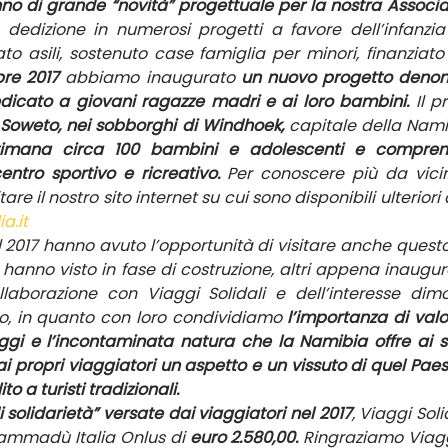
anno di grande “novità” progettuale per la nostra Associa
dedizione in numerosi progetti a favore dell’infanzia
ato asili, sostenuto case famiglia per minori, finanziato 
bre 2017
 abbiamo inaugurato 
un nuovo progetto denom
dicato a giovani ragazze madri e ai loro bambini.
 Il 
i Soweto, nei sobborghi di Windhoek,
 capitale della Nami
timana circa 100 bambini e adolescenti e comprend
ntro sportivo e ricreativo.
 Per conoscere più da vici
a.it
l 2017 hanno avuto l’opportunità di visitare anche quest
lo hanno visto in fase di costruzione, altri appena inaugu
llaborazione con Viaggi Solidali e dell’interesse dimo
, in quanto con loro condividiamo 
l’importanza di valor
gi e l’incontaminata natura che la Namibia offre ai suo
i propri viaggiatori un aspetto e un vissuto di quel Paes
o a turisti tradizionali.
 solidarietà” versate dai viaggiatori nel 2017
, Viaggi Soli
mmadù Italia Onlus di 
euro 2.580,00.
 Ringraziamo Viaggi 