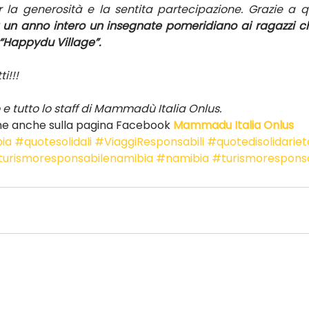
 un anno intero un insegnate pomeridiano ai ragazzi ch
“Happydu Village”.
i!!!
e tutto lo staff di Mammadù Italia Onlus.
one anche sulla pagina Facebook 
Mammadu Italia Onlus
bia
#quotesolidali
#ViaggiResponsabili
#quotedisolidariet
turismoresponsabilenamibia
#namibia
#turismoresponsa