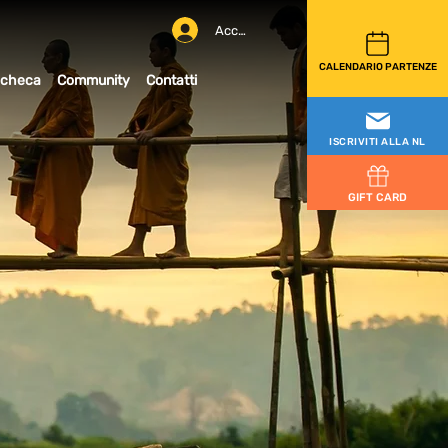
Accedi
CALENDARIO PARTENZE
checa
Community
Contatti
ISCRIVITI ALLA NL
GIFT CARD