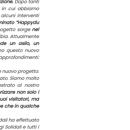
zione.
 Dopo tanti 
 in cui abbiamo 
alcuni interventi 
inato “Happydu 
progetto sorge 
nel 
bia. Attualmente 
e un asilo, un 
no questo nuovo 
progetto potete visitare il nostro sito internet su cui sono disponibili ulteriori approfondimenti: 
o nuovo progetto. 
rato. Siamo molto 
strato al nostro 
izzare non solo i 
i visitatori, ma 
e che in qualche 
dali ha effettuato 
Solidali e tutti i 