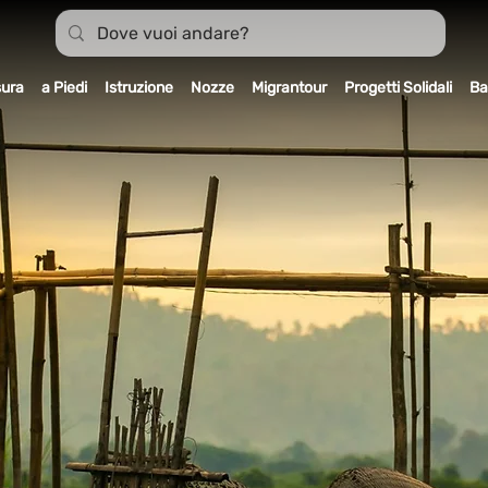
sura
a Piedi
Istruzione
Nozze
Migrantour
Progetti Solidali
Ba