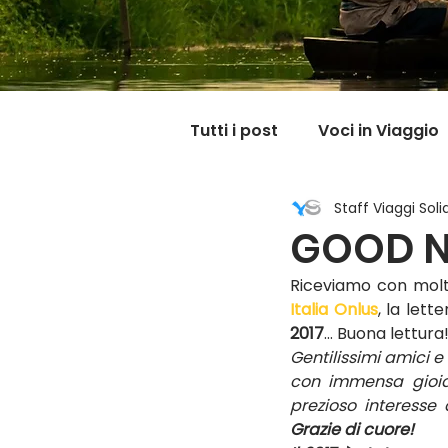
Tutti i post
Voci in Viaggio
Staff Viaggi Solid
Dicono di noi
Carnet
GOOD N
Riceviamo con molt
Il mondo @ casa mia
Italia Onlus
, la lett
2017
… Buona lettura!
Gentilissimi amici e 
con immensa gioia 
prezioso interesse
Grazie di cuore!