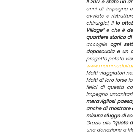
Il 2017 è stato un 
anni di impegno e 
avviato e ristruttur
chirurgici, il 
1o otto
Village”
 e che è 
de
quartiere storico d
accoglie 
ogni set
doposcuola e un ce
www.mammaduitali
Molti viaggiatori ne
Molti di loro forse 
felici di questa co
impegno umanitario
meravigliosi paesag
anche di mostrare a
misura sfugge di solit
Grazie alle 
“quote di
una donazione a Ma