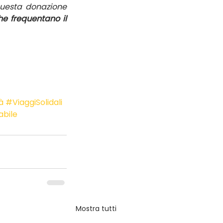
suoi viaggiatori per la generosità e la sentita partecipazione. Grazie a questa donazione 
e frequentano il 
à
#ViaggiSolidali
bile
Mostra tutti