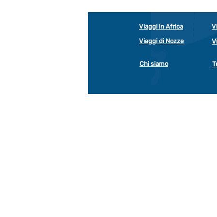
Viaggi in Africa
V
Viaggi di Nozze
V
Chi siamo
T