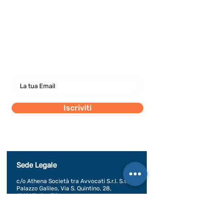
Newsletter
abbonati e rimani sempre
aggiornato nostre novità
Iscriviti
Dichiaro di concedere i consenso al trattamento dei
miei dati personali secondo la regolamentazione
indicata nel documento di PRIVACY POLICY indicato
al seguente documento.
Visualizza termini d'uso
Sede Legale
c/o Athena Società tra Avvocati S.r.l. S.t.a.
Palazzo Galileo, Via S. Quintino, 28,
10121 Torino TO
P. IVA08998700010