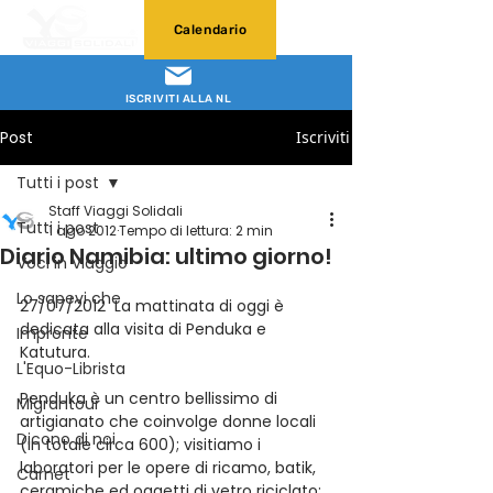
Calendario
ISCRIVITI ALLA NL
Post
Iscriviti
Tutti i post
Staff Viaggi Solidali
Tutti i post
1 ago 2012
Tempo di lettura: 2 min
Diario Namibia: ultimo giorno!
Voci in Viaggio
Lo sapevi che
27/07/2012  La mattinata di oggi è 
dedicata alla visita di Penduka e 
Impronte
Katutura.
L'Equo-Librista
Penduka è un centro bellissimo di 
Migrantour
artigianato che coinvolge donne locali 
Dicono di noi
(in totale circa 600); visitiamo i 
laboratori per le opere di ricamo, batik, 
Carnet
ceramiche ed oggetti di vetro riciclato; 