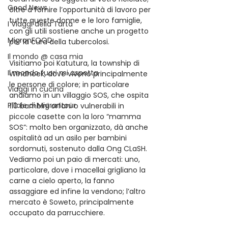
Good News
oltre a fornire l’opportunità di lavoro per 
tutte queste donne e le loro famiglie, 
I Viaggi della Tarta
con gli utili sostiene anche un progetto 
MigranFOOD
per la cura della tubercolosi.
Il mondo @ casa mia
Visitiamo poi Katutura, la township di 
Il mondo fuori mi aspetta
Windhoek, dove vivono principalmente 
le persone di colore; in particolare 
Viaggi in cucina
andiamo in un villaggio SOS, che ospita 
Pillole di Migrantour
110 bambini orfani o vulnerabili in 
piccole casette con la loro “mamma 
SOS”: molto ben organizzato, dà anche 
ospitalità ad un asilo per bambini 
sordomuti, sostenuto dalla Ong CLaSH. 
Vediamo poi un paio di mercati: uno, 
particolare, dove i macellai grigliano la 
carne a cielo aperto, la fanno 
assaggiare ed infine la vendono; l’altro 
mercato è Soweto, principalmente 
occupato da parrucchiere.