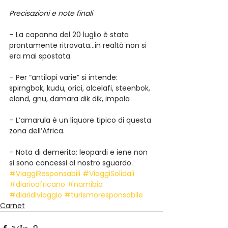
Precisazioni e note finali
– La capanna del 20 luglio è stata 
prontamente ritrovata…in realtà non si 
era mai spostata.
– Per “antilopi varie” si intende: 
spirngbok, kudu, orici, alcelafi, steenbok, 
eland, gnu, damara dik dik, impala
– L’amarula è un liquore tipico di questa 
zona dell’Africa.
– Nota di demerito: leopardi e iene non 
si sono concessi al nostro sguardo.
#ViaggiResponsabili
#ViaggiSolidali
#diarioafricano
#namibia
#diaridiviaggio
#turismoresponsabile
Carnet