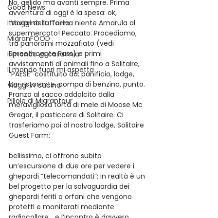
No, gelido ma avanti sempre. Prima 
Good News
avventura di oggi è la spesa: ok, 
I Viaggi della Tarta
troviamo tutto ma niente Amarula al 
supermercato! Peccato. Procediamo, 
MigranFOOD
tra panorami mozzafiato (vedi 
Spreethoogte Pass) e primi  
Il mondo @ casa mia
avvistamenti di animali fino a Solitaire, 
Il mondo fuori mi aspetta
“PAESE” costituito da: panificio, lodge, 
bar ristorante, pompa di benzina, punto.
Viaggi in cucina
Pranzo al sacco addolcito dalla 
Pillole di Migrantour
meravigliosa torta di mele di Moose Mc 
Gregor, il pasticcere di Solitaire. Ci 
trasferiamo poi al nostro lodge, Solitaire 
Guest Farm:
bellissimo, ci offrono subito 
un’escursione di due ore per vedere i 
ghepardi “telecomandati”; in realtà è un 
bel progetto per la salvaguardia dei 
ghepardi feriti o orfani che vengono 
protetti e monitorati mediante 
radiocollare… e l’incontro è davvero 