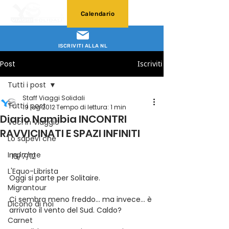
Calendario
ISCRIVITI ALLA NL
Post
Iscriviti
Tutti i post
Staff Viaggi Solidali
Tutti i post
19 lug 2012
Tempo di lettura: 1 min
Diario Namibia INCONTRI
Voci in Viaggio
RAVVICINATI E SPAZI INFINITI
Lo sapevi che
Impronte
 16/7/12
L'Equo-Librista
Oggi si parte per Solitaire.
Migrantour
Ci sembra meno freddo… ma invece… è 
Dicono di noi
arrivato il vento del Sud. Caldo?
Carnet