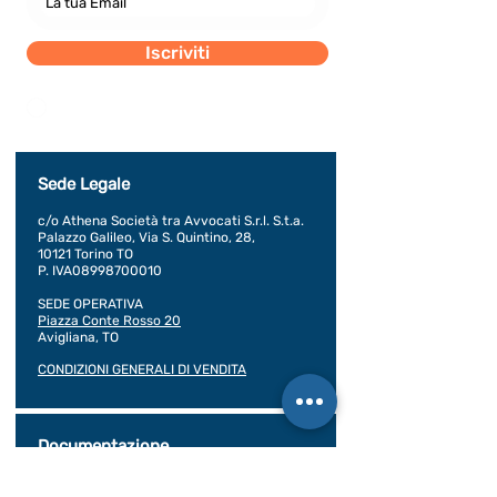
Iscriviti
Dichiaro di concedere i consenso al trattamento dei
miei dati personali secondo la regolamentazione
indicata nel documento di PRIVACY POLICY indicato
al seguente documento.
Visualizza termini d'uso
Sede Legale
c/o Athena Società tra Avvocati S.r.l. S.t.a.
Palazzo Galileo, Via S. Quintino, 28,
10121 Torino TO
P. IVA08998700010
SEDE OPERATIVA
Piazza Conte Rosso 20
Avigliana, TO
CONDIZIONI GENERALI DI VENDITA
Documentazione
BILANCIO SOCIALE 2020