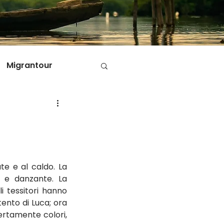
Migrantour
D
ole di Migrantour
te e al caldo. La 
 e danzante. La 
i tessitori hanno 
tento di Luca; ora 
ertamente colori, 