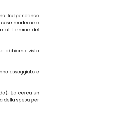
ima Indipendence 
da case moderne e 
o al termine del 
 ne abbiamo visto 
anno assaggiato e 
o), Lia cerca un 
a della spesa per 