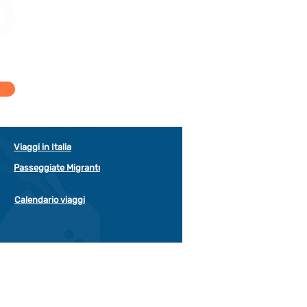
Viaggi in Italia
Passeggiate Migrantur
Calendario viaggi