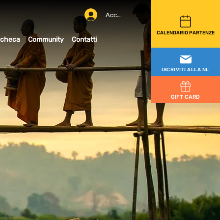
Accedi
CALENDARIO PARTENZE
checa
Community
Contatti
ISCRIVITI ALLA NL
GIFT CARD