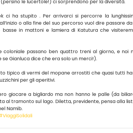
(persino le lucertole!) ci sorprendono per la diversità.
k ci ha stupito . Per arrivarci si percorre la lunghiss
l’inizio o alla fine del suo percorso vuol dire passare 
 basse in mattoni e lamiera di Katutura che visiterem
ile coloniale passano ben quattro treni al giorno, e noi
 se Gianluca dice che era solo un merci!).
to tipico di vermi del mopane arrostiti che quasi tutti h
zichini per gli aperitivi.
ro giocare a bigliardo ma non hanno le palle (da biliard
a al tramonto sul lago. Diletta, previdente, pensa alla list
 nel Namib.
#ViaggiSolidali