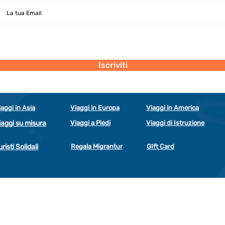
Dichiaro di concedere i consenso al trattamento dei miei dati personali
secondo la regolamentazione indicata nel documento di PRIVACY POLICY
indicato al seguente documento.
Visualizza termini d'uso
Iscriviti
iaggi in Asia
Viaggi in Europa
Viaggi in America
iaggi su misura
Viaggi a Piedi
Viaggi di Istruzione
uristi Solidali
Regala Migrantur
GIft Card