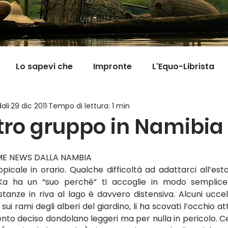
Lo sapevi che
Impronte
L'Equo-Librista
ali
29 dic 2011
Tempo di lettura: 1 min
Good News
I Viaggi della Tarta
MigranFOO
tro gruppo in Namibia
Il mondo fuori mi aspetta
Viaggi in cucina
Pill
IME NEWS DALLA NAMBIA
ropicale in orario. Qualche difficoltà ad adattarci all’esta
uKa ha un “suo perché” ti accoglie in modo semplice
tanze in riva al lago è davvero distensiva. Alcuni uccell
o sui rami degli alberi del giardino, li ha scovati l’occhio at
ento deciso dondolano leggeri ma per nulla in pericolo. C