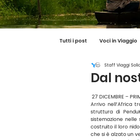
Tutti i post
Voci in Viaggio
Staff Viaggi Solid
Dicono di noi
Carnet
Dal nos
Il mondo @ casa mia
 27 DICEMBRE – PR
Arrivo nell’Africa t
struttura di Pend
sistemazione nelle s
costruito il loro nid
che si è alzato un v