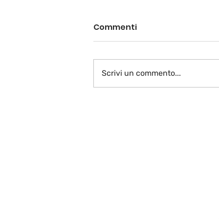
Commenti
Scrivi un commento...
Vive la France plurielle…
La fin!