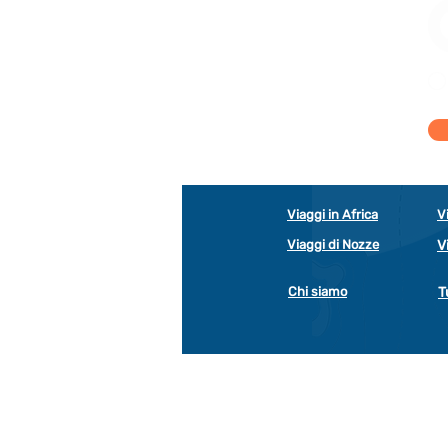
Viaggi in Africa
V
Viaggi di Nozze
V
Chi siamo
T