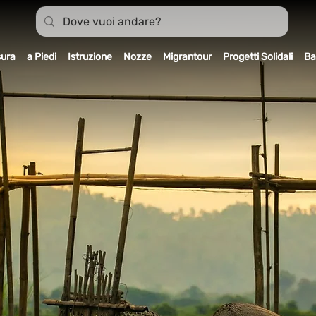
sura
a Piedi
Istruzione
Nozze
Migrantour
Progetti Solidali
Ba