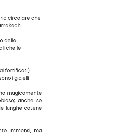
rio circolare che 
arrakech.
o delle 
li che le 
 fortificati) 
no i gioielli 
olano magicamente 
bioso; anche se 
lle lunghe catene 
nte immensi, ma 