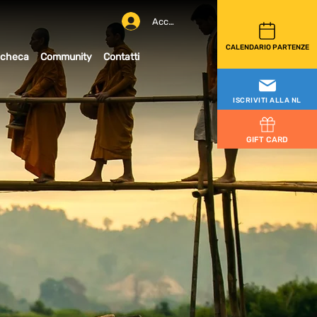
Accedi
CALENDARIO PARTENZE
checa
Community
Contatti
ISCRIVITI ALLA NL
GIFT CARD