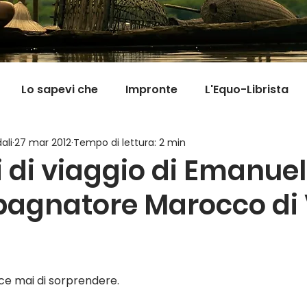
Lo sapevi che
Impronte
L'Equo-Librista
ali
27 mar 2012
Tempo di lettura: 2 min
Good News
I Viaggi della Tarta
MigranFOO
 di viaggio di Emanuel
agnatore Marocco di 
Il mondo fuori mi aspetta
Viaggi in cucina
Pill
sce mai di sorprendere.