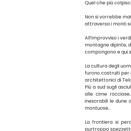
Quel che più colpisce 
Non si vorrebbe mai 
attraversa i monti s
All’improvviso i verd
montagne dipinte, dai
compongono e qui s
La cultura degli uomi
furono costruiti per d
architettonici di Tel
Più a sud sugli asci
alle cime rocciose
inesorabili le dune 
montuose…
La frontiera si pe
purtroppo spezzettat