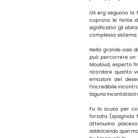
Gli erg seguono la 
coprono le ferite d
significativi: gli ab
complesso sistema d
Nella grande oasi di
può percorrere un t
Mouloud, esperto fin
ricordare quanto ve
emozioni del deser
l’incredibile incont
laguna incantatacirc
Fu la scusa per con
forzata (spagnola fi
attenuano piacevol
addolcendo quel mal 