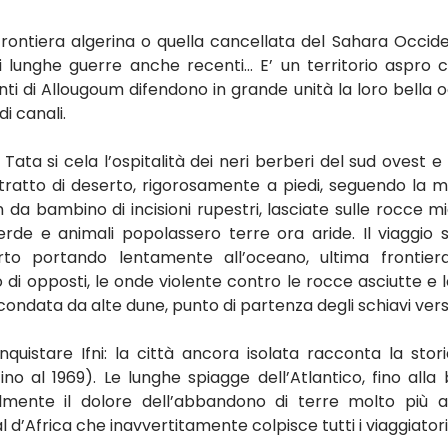
frontiera algerina o quella cancellata del Sahara Occide
i lunghe guerre anche recenti… E’ un territorio aspro ch
itanti di Allougoum difendono in grande unità la loro bella oa
i canali.
 Tata si cela l’ospitalità dei neri berberi del sud ovest e 
ratto di deserto, rigorosamente a piedi, seguendo la 
 da bambino di incisioni rupestri, lasciate sulle rocce migl
rde e animali popolassero terre ora aride. Il viaggio s
to portando lentamente all’oceano, ultima frontiera…
ro di opposti, le onde violente contro le rocce asciutte e l
ondata da alte dune, punto di partenza degli schiavi vers
quistare Ifni: la città ancora isolata racconta la stori
no al 1969). Le lunghe spiagge dell’Atlantico, fino alla 
mente il dolore dell’abbandono di terre molto più as
d’Africa che inavvertitamente colpisce tutti i viaggiator