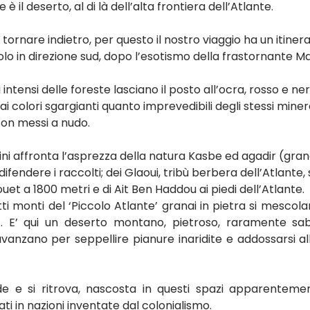
è il deserto, al di là dell’alta frontiera dell’Atlante.
tornare indietro, per questo il nostro viaggio ha un itinera
olo in direzione sud, dopo l’esotismo della frastornante M
i intensi delle foreste lasciano il posto all’ocra, rosso e ner
 colori sgargianti quanto imprevedibili degli stessi minera
on messi a nudo.
ni affronta l’asprezza della natura Kasbe ed agadir (granai
ifendere i raccolti; dei Glaoui, tribù berbera dell’Atlante, so
ouet a 1800 metri e di Ait Ben Haddou ai piedi dell’Atlante.
utti monti del ‘Piccolo Atlante’ granai in pietra si mesc
… E’ qui un deserto montano, pietroso, raramente sab
avanzano per seppellire pianure inaridite e addossarsi a
rde e si ritrova, nascosta in questi spazi apparenteme
i in nazioni inventate dal colonialismo.