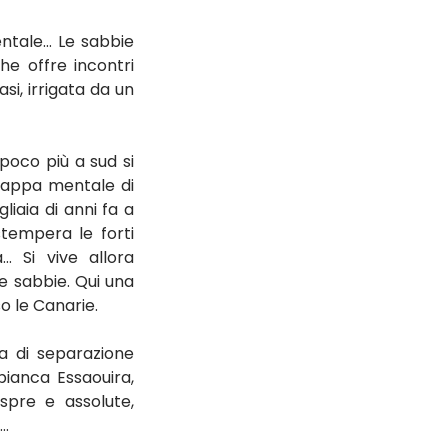
ntale… Le sabbie 
e offre incontri 
si, irrigata da un 
poco più a sud si 
mappa mentale di 
iaia di anni fa a 
tempera le forti 
 Si vive allora 
e sabbie. Qui una 
o le Canarie.
a di separazione 
bianca Essaouira, 
pre e assolute, 
i…