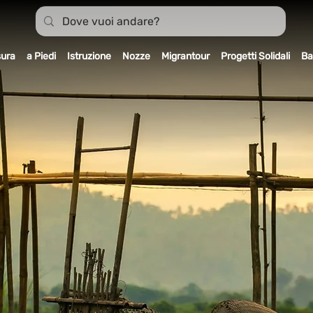
sura
a Piedi
Istruzione
Nozze
Migrantour
Progetti Solidali
Ba