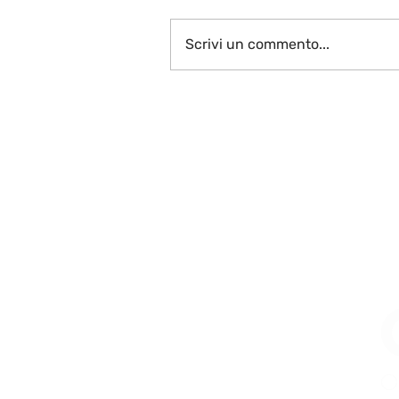
Scrivi un commento...
Vive la France plurielle…
La fin!