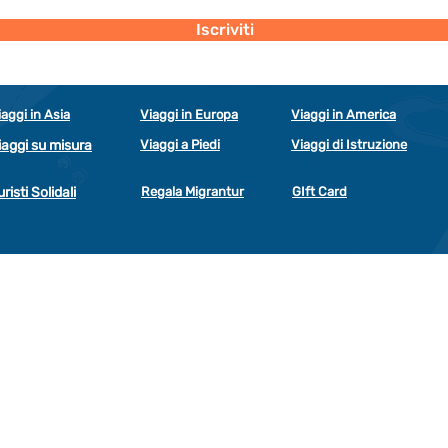
Iscriviti
iaggi in Asia
Viaggi in Europa
Viaggi in America
iaggi su misura
Viaggi a Piedi
Viaggi di Istruzione
uristi Solidali
Regala Migrantur
GIft Card