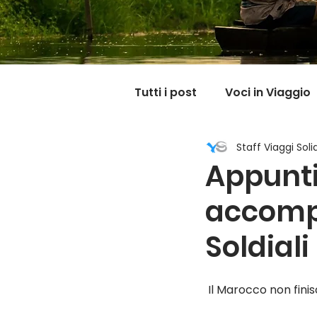
Tutti i post
Voci in Viaggio
Staff Viaggi Solid
Dicono di noi
Carnet
Appunti
accomp
Il mondo @ casa mia
Soldiali
 Il Marocco non fini