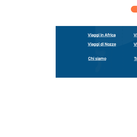
Viaggi in Africa
V
Viaggi di Nozze
V
Chi siamo
T