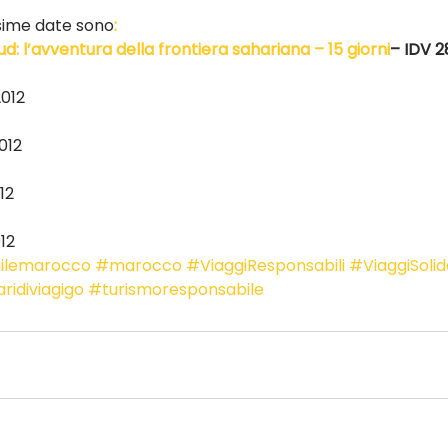
ossime date sono
:
 l’avventura della frontiera sahariana – 15 giorni
– IDV 2
2012
012
12
12
ilemarocco
#marocco
#ViaggiResponsabili
#ViaggiSolida
ridiviagigo
#turismoresponsabile