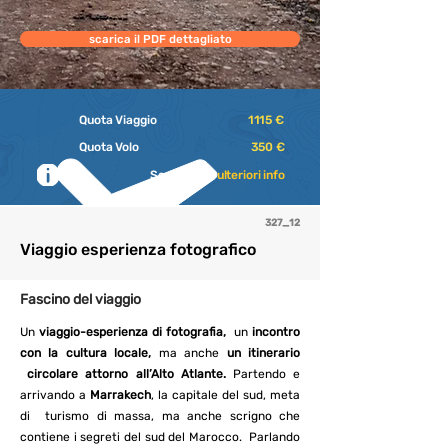
scarica il PDF dettagliato
Quota Viaggio
1115 €
Quota Volo
350 €
Scrivici per
ulteriori info
327_12
Viaggio esperienza fotografico
Fascino del viaggio
Un
viaggio-esperienza di fotografia,
un
incontro
con la cultura locale,
ma anche
un itinerario
circolare attorno all’Alto Atlante.
Partendo e
arrivando a
Marrakech
, la capitale del sud, meta
di turismo di massa, ma anche scrigno che
contiene i segreti del sud del Marocco. Parlando