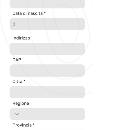
r
Data di nascita
*
e
q
u
i
r
Indirizzo
e
d
CAP
Città
Regione
Provincia