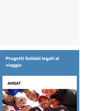
Progetti Solidali legati al
viaggio
AMSAT