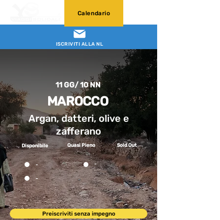
Calendario
ISCRIVITI ALLA NL
11 GG/ 10 NN
MAROCCO
Argan, datteri, olive e
zafferano
Quasi Pieno
Sold Out
Disponibile
-
-
-
Preiscriviti senza impegno