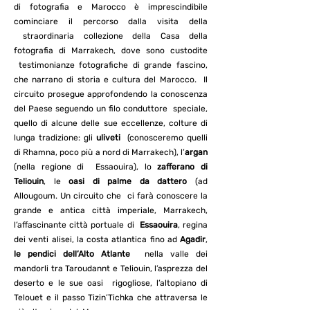
di fotografia e Marocco è imprescindibile
cominciare il percorso dalla visita della
straordinaria collezione della Casa della
fotografia di Marrakech, dove sono custodite
testimonianze fotografiche di grande fascino,
che narrano di storia e cultura del Marocco. Il
circuito prosegue approfondendo la conoscenza
del Paese seguendo un filo conduttore speciale,
quello di alcune delle sue eccellenze, colture di
lunga tradizione: gli
uliveti
(conosceremo quelli
di Rhamna, poco più a nord di Marrakech), l’
argan
(nella regione di Essaouira), lo
zafferano di
Teliouin
, le
oasi di palme da dattero
(ad
Allougoum. Un circuito che ci farà conoscere la
grande e antica città imperiale, Marrakech,
l’affascinante città portuale di
Essaouira
, regina
dei venti alisei, la costa atlantica fino ad
Agadir
,
le pendici dell’Alto Atlante
nella valle dei
mandorli tra Taroudannt e Teliouin, l’asprezza del
deserto e le sue oasi rigogliose, l’altopiano di
Telouet e il passo Tizin’Tichka che attraversa le