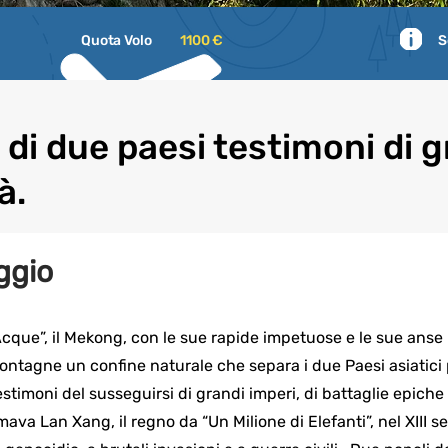
Quota Volo
1100 €
S
 di due paesi testimoni di g
à.
ggio
Acque”, il Mekong, con le sue rapide impetuose e le sue anse 
 montagne un confine naturale che separa i due Paesi asiatici
timoni del susseguirsi di grandi imperi, di battaglie epiche e 
ava Lan Xang, il regno da “Un Milione di Elefanti”, nel XIII s