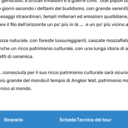
l genocidio, a brutali invasioni e a guerre civili. Due popoli d
oro giorni secondo i dettami del buddismo, con grande serenit
aesaggi straordinari, templi millenari ed emozioni quotidiane,
e il filo dell'orizzonte un po' più in là …. e un po' più vicino a
llezza naturale, con foreste lussureggianti, cascate mozzafia
anche un ricco patrimonio culturale, con una lunga storia di a
atti di ceramica.
, conosciuta per il suo ricco patrimonio culturale sarà sicu
iù grande del mondo:il tempio di Angkor Wat, patrimonio mo
unico al mondo.
Itinerario
Scheda Tecnica del tour