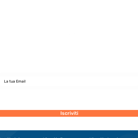
Newsletter
abbonati e rimani sempre aggiornato nostre novità
Dichiaro di concedere i consenso al trattamento dei miei dati personali
secondo la regolamentazione indicata nel documento di PRIVACY POLICY
indicato al seguente documento.
Visualizza termini d'uso
Iscriviti