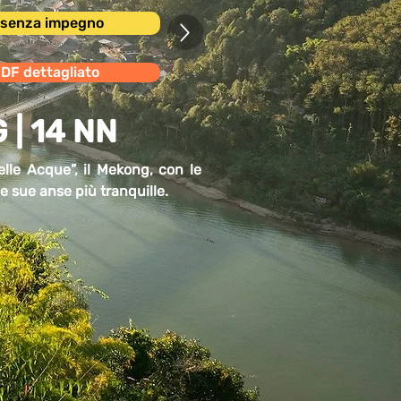
i senza impegno
PDF dettagliato
 | 14 NN
elle Acque”, il Mekong, con le
e sue anse più tranquille.