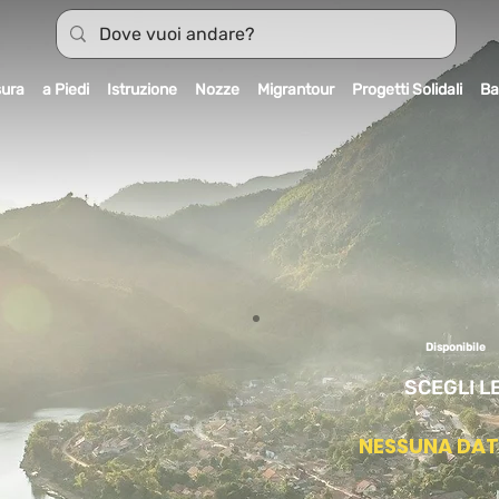
sura
a Piedi
Istruzione
Nozze
Migrantour
Progetti Solidali
Ba
Disponibile
SCEGLI L
NESSUNA DA