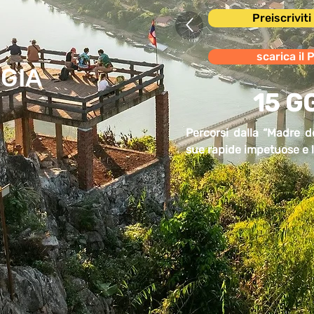
Preiscrivit
scarica il 
GIA
15 GG
Percorsi dalla “Madre d
sue rapide impetuose e l