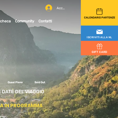
Accedi
CALENDARIO PARTENZE
checa
Community
Contatti
ISCRIVITI ALLA NL
GIFT CARD
Quasi Pieno
Sold Out
E DATE DEL VIAGGIO
TA IN PROGRAMMA