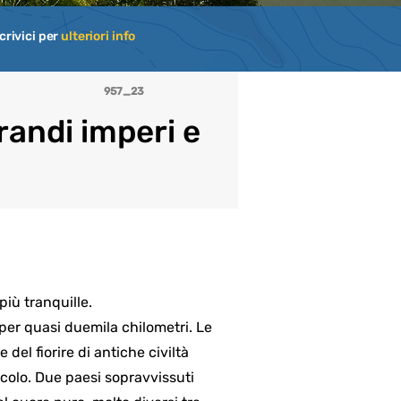
crivici per
ulteriori info
957_23
randi imperi e
più tranquille.
 per quasi duemila chilometri. Le
del fiorire di antiche civiltà
ecolo. Due paesi sopravvissuti