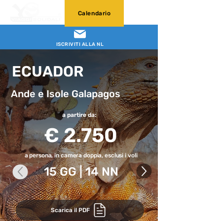
Calendario
ISCRIVITI ALLA NL
ECUADOR
Ande e Isole Galapagos
a partire da:
€ 2.750
a persona, in camera doppia, esclusi i voli
15 GG | 14 NN
Scarica il PDF