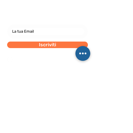
Iscriviti
Dichiaro di concedere i consenso al trattamento dei
miei dati personali secondo la regolamentazione
indicata nel documento di PRIVACY POLICY indicato
al seguente documento.
Visualizza termini d'uso
Sede Legale
c/o Athena Società tra Avvocati S.r.l. S.t.a.
Palazzo Galileo, Via S. Quintino, 28,
10121 Torino TO
P. IVA08998700010
SEDE OPERATIVA
Piazza Conte Rosso 20
Avigliana, TO
CONDIZIONI GENERALI DI VENDITA