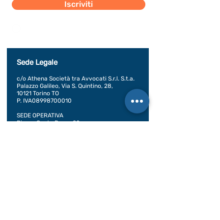
Iscriviti
Dichiaro di concedere i consenso al trattamento dei
miei dati personali secondo la regolamentazione
indicata nel documento di PRIVACY POLICY indicato
al seguente documento.
Visualizza termini d'uso
Sede Legale
c/o Athena Società tra Avvocati S.r.l. S.t.a.
Palazzo Galileo, Via S. Quintino, 28,
10121 Torino TO
P. IVA08998700010
SEDE OPERATIVA
Piazza Conte Rosso 20
Avigliana, TO
CONDIZIONI GENERALI DI VENDITA
Documentazione
BILANCIO SOCIALE 2020
BILANCIO SOCIALE 2021
BILANCIO SOCIALE 2022