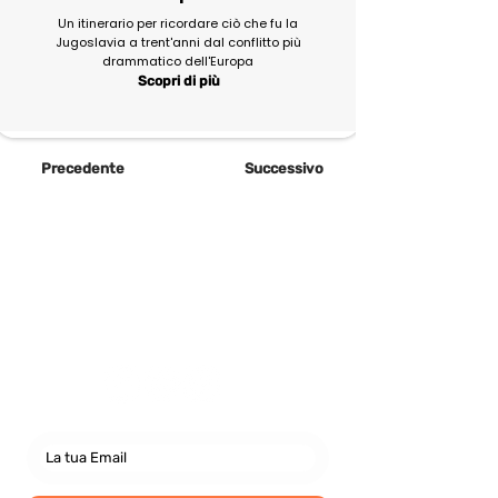
Un itinerario per ricordare ciò che fu la
Jugoslavia a trent'anni dal conflitto più
drammatico dell'Europa
Scopri di più
Precedente
Successivo
Newsletter
abbonati e rimani sempre
aggiornato nostre novità