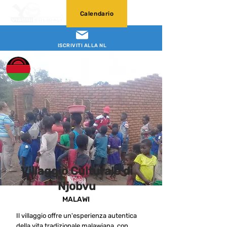
Calendario
ISCRIVITI ALLA NL
Villaggio Culturale di
Njobvu
MALAWI
Il villaggio offre un'esperienza autentica
della vita tradizionale malawiana, con