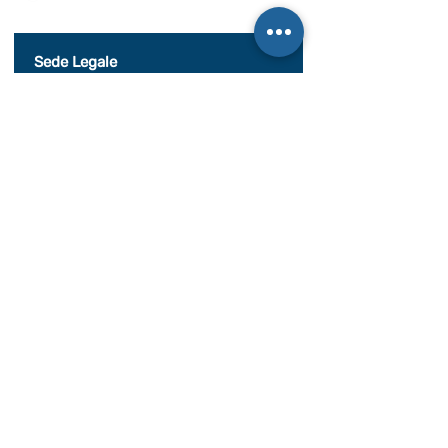
al seguente documento.
Visualizza termini d'uso
Sede Legale
c/o Athena Società tra Avvocati S.r.l. S.t.a.
Palazzo Galileo, Via S. Quintino, 28,
10121 Torino TO
P. IVA08998700010
SEDE OPERATIVA
Piazza Conte Rosso 20
Avigliana, TO
CONDIZIONI GENERALI DI VENDITA
Documentazione
BILANCIO SOCIALE 2020
BILANCIO SOCIALE 2021
BILANCIO SOCIALE 2022
BILANCIO SOCIALE 2023
BILANCIO SOCIALE 2024
BILANCIO SOCIALE 2025