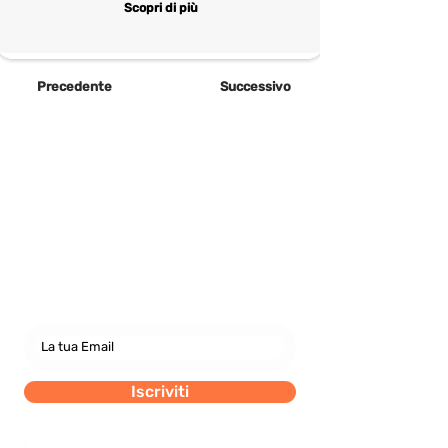
Scopri di più
Precedente
Successivo
Newsletter
abbonati e rimani sempre
aggiornato nostre novità
Iscriviti
Dichiaro di concedere i consenso al trattamento dei
miei dati personali secondo la regolamentazione
indicata nel documento di PRIVACY POLICY indicato