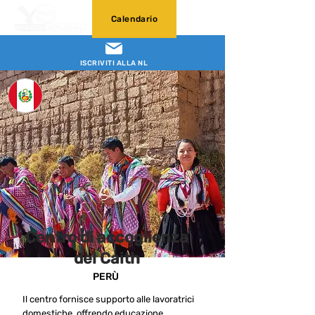
Calendario
ISCRIVITI ALLA NL
Centro di accoglienza
del Caith
PERÙ
Il centro fornisce supporto alle lavoratrici
domestiche, offrendo educazione,