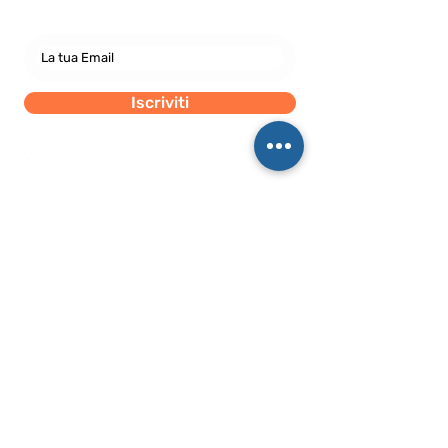
Iscriviti
Dichiaro di concedere i consenso al trattamento dei
miei dati personali secondo la regolamentazione
indicata nel documento di PRIVACY POLICY indicato
al seguente documento.
Visualizza termini d'uso
Sede Legale
c/o Athena Società tra Avvocati S.r.l. S.t.a.
Palazzo Galileo, Via S. Quintino, 28,
10121 Torino TO
P. IVA08998700010
SEDE OPERATIVA
Piazza Conte Rosso 20
Avigliana, TO
CONDIZIONI GENERALI DI VENDITA